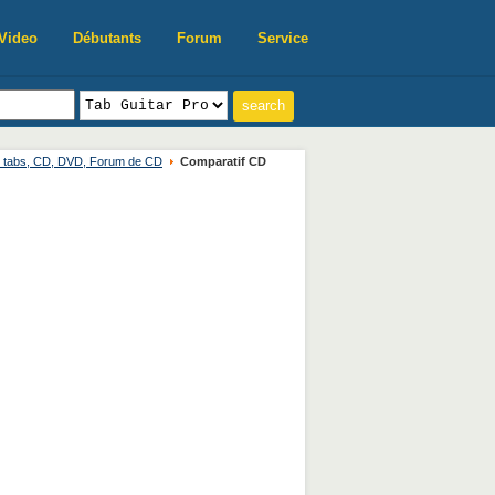
Video
Débutants
Forum
Service
, tabs, CD, DVD, Forum de CD
Comparatif CD