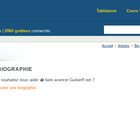
Tablatures
Cours 
o
|
2060 gratteux
connectés
Accueil
Artistes
Bio
IOGRAPHIE
souhaitez nous aider � faire avancer Guitariff.net ?
outer une biographie