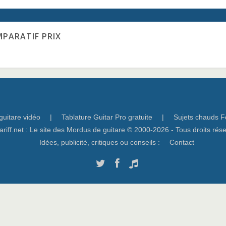
MPARATIF PRIX
guitare vidéo
|
Tablature Guitar Pro gratuite
|
Sujets chauds F
ariff.net : Le site des Mordus de guitare © 2000-2026 - Tous droits rés
Idées, publicité, critiques ou conseils :
Contact