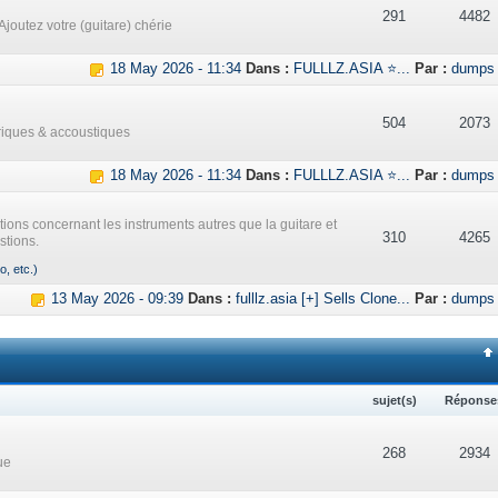
291
4482
Ajoutez votre (guitare) chérie
18 May 2026 - 11:34
Dans :
FULLLZ.ASIA ⭐...
Par :
dumps
504
2073
triques & accoustiques
18 May 2026 - 11:34
Dans :
FULLLZ.ASIA ⭐...
Par :
dumps
ations concernant les instruments autres que la guitare et
310
4265
stions.
o, etc.)
13 May 2026 - 09:39
Dans :
fulllz.asia [+] Sells Clone...
Par :
dumps
sujet(s)
Réponse
268
2934
ue