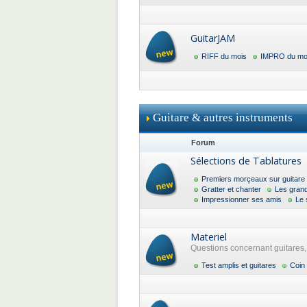
GuitarJAM
RIFF du mois
IMPRO du mo
Guitare & autres instruments
Forum
Sélections de Tablatures
Premiers morçeaux sur guitare
Gratter et chanter
Les gran
Impressionner ses amis
Le 
Materiel
Questions concernant guitares, a
Test amplis et guitares
Coin 