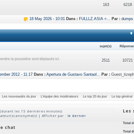
163
6218
18 May 2026 - 10:01
Dans :
FULLLZ.ASIA ⭐...
Par :
dumps
sujet(s)
Réponse
endre la poussière sont déplacés ici.
2511
10721
ember 2012 - 11:17
Dans :
Apertura de Gustavo Santaol...
Par :
Guest_tizeph
Les nouveautés du jour
L'équipe des modérateurs
Le top 20 du jour
Le top général
Les 
(durant les 15 dernières minutes)
isateur(s) anonyme(s) | Afficher par :
le dernier
Total 
ve chat
Total 