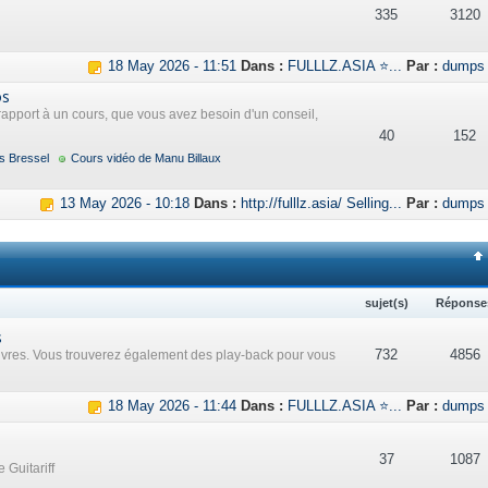
335
3120
18 May 2026 - 11:51
Dans :
FULLLZ.ASIA ⭐...
Par :
dumps
os
rapport à un cours, que vous avez besoin d'un conseil,
40
152
s Bressel
Cours vidéo de Manu Billaux
13 May 2026 - 10:18
Dans :
http://fulllz.asia/ Selling...
Par :
dumps
sujet(s)
Réponse
s
732
4856
uvres. Vous trouverez également des play-back pour vous
18 May 2026 - 11:44
Dans :
FULLLZ.ASIA ⭐...
Par :
dumps
37
1087
 Guitariff