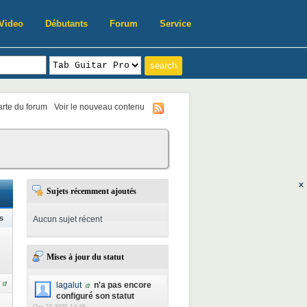
Video
Débutants
Forum
Service
harte du forum
Voir le nouveau contenu
Sujets récemment ajoutés
s
Aucun sujet récent
Mises à jour du statut
lagalut
n'a pas encore
configuré son statut