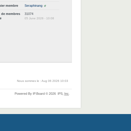
nier membre
Seraphinang
d de membres
31074
ne
05 June 2026 - 10:08
Nous sommes le : Aug 06 2026 10:03
Powered By
IP.Board
© 2026
IPS,
Inc
.