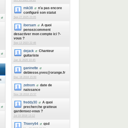
Oct 23 2025 14:26
mik38
n'a pas encore
configuré son statut
Sep 27 2025 23:05
ibersam
A quoi
pensezcomment
desactiver mon compte ici ?-
vous ?
Sep 13 2023 22:46
dejack
Chanteur
guitariste
Jan 11 2020 10:45
ganinette
debiesse.yves@orange.fr
Dec 16 2018 15:00
s
zetnom
date de
naissance
Nov 19 2018 15:57
freddy30
A quoi
precherche gratteux
gardensez-vous ?
Jul 10 2018 13:12
Thierry94
qsd