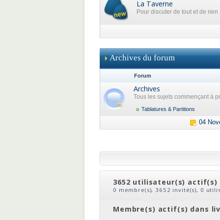
La Taverne
Pour discuter de tout et de rien
Archives du forum
Forum
Archives
Tous les sujets commençant à pr
Tablatures & Partitions
04 Nov
3652 utilisateur(s) actif(s)
0 membre(s), 3652 invité(s), 0 util
clic
ou
le nom du membre
Membre(s) actif(s) dans li