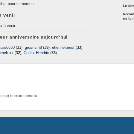
chat pour le moment.
Le der
à venir
Recor
en lig
r à venir.
eur anniversaire aujourd'hui
nais6630
(
33
),
grosnum8
(
39
),
etienneforest
(
33
),
urock-xx
(
32
),
Cedrix-Hendrix
(
33
)
arquer le forum comme lu