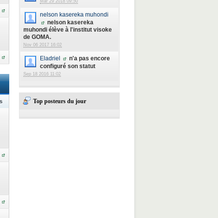
Mar 29 2018 09:50
nelson kasereka muhondi
nelson kasereka
muhondi élève à l'institut visoke
de GOMA.
Nov 06 2017 16:02
Eladriel
n'a pas encore
configuré son statut
Sep 18 2016 11:02
Top posteurs du jour
s