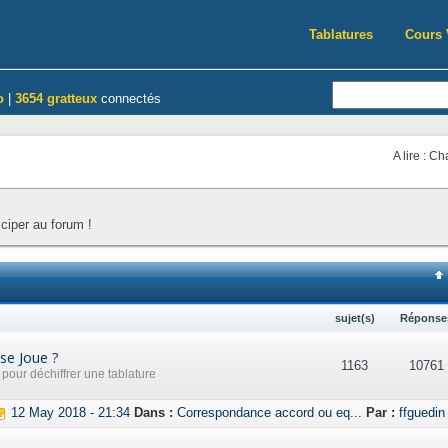
Tablatures
Cours 
o
|
3654 gratteux
connectés
A lire : C
iciper au forum !
sujet(s)
Réponse
se Joue ?
1163
10761
our déchiffrer une tablature
12 May 2018 - 21:34
Dans :
Correspondance accord ou eq...
Par :
ffguedin