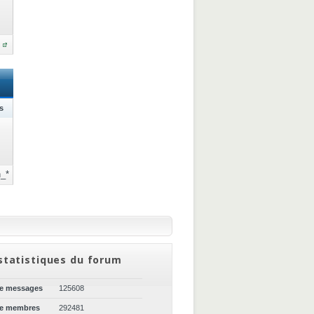
s
_*
statistiques du forum
de messages
125608
de membres
292481