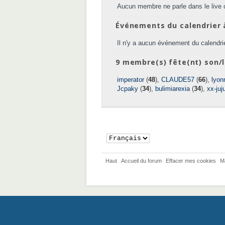
Aucun membre ne parle dans le live 
Événements du calendrier 
Il n'y a aucun événement du calendrie
9 membre(s) fête(nt) son/l
imperator
(
48
),
CLAUDE57
(
66
),
lyon
Jcpaky
(
34
),
bulimiarexia
(
34
),
xx-juj
Haut
Accueil du forum
Effacer mes cookies
M