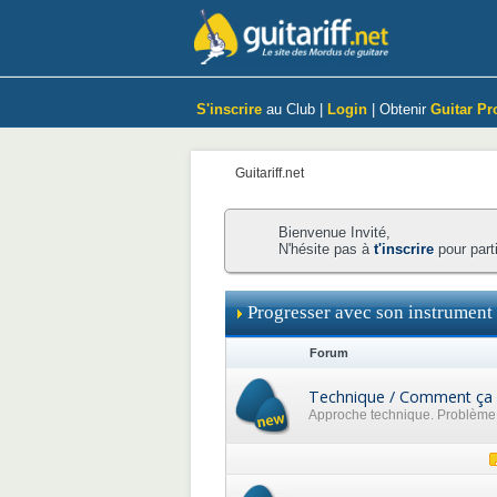
S'inscrire
au Club |
Login
| Obtenir
Guitar Pr
Guitariff.net
Bienvenue Invité,
N'hésite pas à
t'inscrire
pour part
Progresser avec son instrument
Forum
Technique / Comment ça 
Approche technique. Problème p