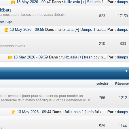
13 May 2026 - 09:47
Dans :
fulllz.asia [+] Sell info f...
Par :
dumps
débats
 la musique et lancez de nouveaux débats
823
17159
des Clips
13 May 2026 - 09:55
Dans :
fulllz.asia [+] Dumps Track...
Par :
dumps
210
803
ènements favoris
13 May 2026 - 09:59
Dans :
fulllz.asia [+] fresh ccv p...
Par :
dumps
sujet(s)
Réponse
iens avec qui jouer pour s'amuser ou pour monter un
766
1212
a recherche d'un matos spécifique ? Venez demander ici si
13 May 2026 - 09:44
Dans :
fulllz.asia [+] info fullz ...
Par :
dumps
529
1144
cal