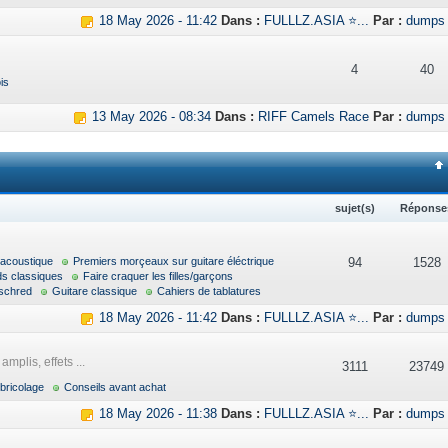
18 May 2026 - 11:42
Dans :
FULLLZ.ASIA ⭐...
Par :
dumps
4
40
is
13 May 2026 - 08:34
Dans :
RIFF Camels Race
Par :
dumps
sujet(s)
Réponse
 acoustique
Premiers morçeaux sur guitare éléctrique
94
1528
ds classiques
Faire craquer les filles/garçons
schred
Guitare classique
Cahiers de tablatures
18 May 2026 - 11:42
Dans :
FULLLZ.ASIA ⭐...
Par :
dumps
mplis, effets ...
3111
23749
bricolage
Conseils avant achat
18 May 2026 - 11:38
Dans :
FULLLZ.ASIA ⭐...
Par :
dumps