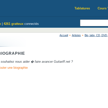
Tablatures
Cours 
o
|
4261 gratteux
connectés
Accueil
Artistes
Bio, tabs, CD, DVD
IOGRAPHIE
souhaitez nous aider � faire avancer Guitariff.net ?
outer une biographie