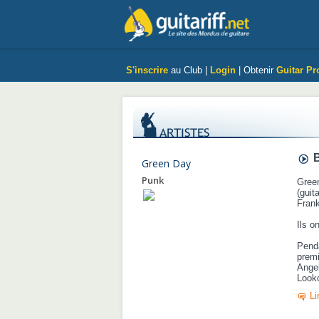
S'inscrire
au Club |
Login
| Obtenir
Guitar Pr
B
Green Day
Punk
Green
(guit
Frank
Ils o
Pend
prem
Ange
Looko
Li