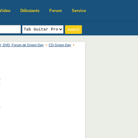
Video
Débutants
Forum
Service
CD, DVD, Forum de Green Day
CD Green Day
g
é
a
s
k