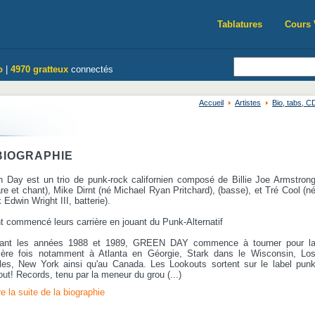
Tablatures
Cours 
o
|
4970 gratteux
connectés
Accueil
Artistes
Bio, tabs, 
IOGRAPHIE
 Day est un trio de punk-rock californien composé de Billie Joe Armstron
are et chant), Mike Dirnt (né Michael Ryan Pritchard), (basse), et Tré Cool (n
 Edwin Wright III, batterie).
nt commencé leurs carrière en jouant du Punk-Alternatif
ant les années 1988 et 1989, GREEN DAY commence à tourner pour l
ière fois notamment à Atlanta en Géorgie, Stark dans le Wisconsin, Lo
les, New York ainsi qu'au Canada. Les Lookouts sortent sur le label pun
ut! Records, tenu par la meneur du grou (...)
re la suite de la biographie