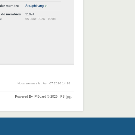
nier membre
Seraphinang
d de membres
31074
ne
05 June 2026 - 10:08
Nous sommes le : Aug 07 2026 14:28
Powered By
IP.Board
© 2026
IPS,
Inc
.