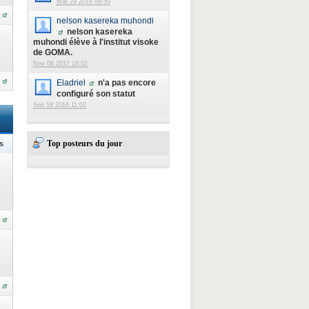
Mar 29 2018 09:50
nelson kasereka muhondi
nelson kasereka
muhondi élève à l'institut visoke
de GOMA.
Nov 06 2017 16:02
Eladriel
n'a pas encore
configuré son statut
Sep 18 2016 11:02
Top posteurs du jour
s