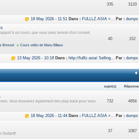
335
3120
18 May 2026 - 11:51
Dans :
FULLLZ.ASIA ⭐...
Par :
dumps
os
rapport à un cours, que vous avez besoin d'un conseil,
40
152
s Bressel
Cours vidéo de Manu Billaux
13 May 2026 - 10:18
Dans :
http://fulllz.asia/ Selling...
Par :
dumps
sujet(s)
Réponse
s
732
4856
uvres. Vous trouverez également des play-back pour vous
18 May 2026 - 11:44
Dans :
FULLLZ.ASIA ⭐...
Par :
dumps
37
1087
 Guitariff