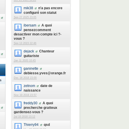
Oct 23 2025 14:26
mik38
n'a pas encore
configuré son statut
Sep 27 2025 23:05
ibersam
A quoi
pensezcomment
desactiver mon compte ici ?-
vous ?
Sep 13 2023 22:46
dejack
Chanteur
guitariste
Jan 11 2020 10:45
ganinette
debiesse.yves@orange.fr
Dec 16 2018 15:00
s
zetnom
date de
naissance
Nov 19 2018 15:57
freddy30
A quoi
precherche gratteux
gardensez-vous ?
Jul 10 2018 13:12
Thierry94
qsd