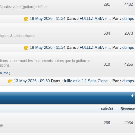
291
4482
Ajoutez votre (guitare) chérie
18 May 2026 - 11:34
Dans :
FULLLZ.ASIA ⭐...
Par :
dumps
504
2073
triques & accoustiques
18 May 2026 - 11:34
Dans :
FULLLZ.ASIA ⭐...
Par :
dumps
ations concernant les instruments autres que la guitare et
310
4265
stions.
o, etc.)
13 May 2026 - 09:39
Dans :
fulllz.asia [+] Sells Clone...
Par :
dumps
sujet(s)
Réponse
268
2934
ue