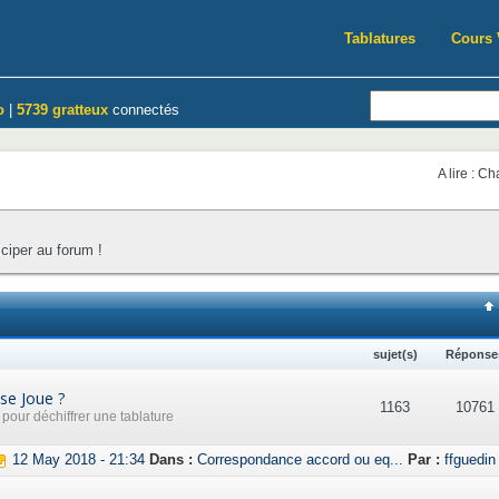
Tablatures
Cours 
o
|
5739 gratteux
connectés
A lire : C
iciper au forum !
sujet(s)
Réponse
se Joue ?
1163
10761
our déchiffrer une tablature
12 May 2018 - 21:34
Dans :
Correspondance accord ou eq...
Par :
ffguedin