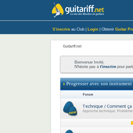
S'inscrire
au Club |
Login
| Obtenir
Guitar Pr
Guitariff.net
Bienvenue Invité,
N'hésite pas à
t'inscrire
pour part
Progresser avec son instrument
Forum
Technique / Comment ça 
Approche technique. Problème p