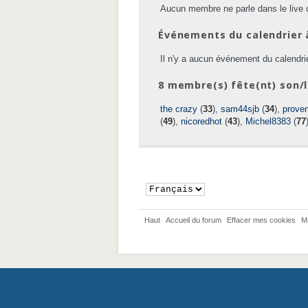
Aucun membre ne parle dans le live 
Événements du calendrier 
Il n'y a aucun événement du calendrie
8 membre(s) fête(nt) son/l
the crazy
(
33
),
sam44sjb
(
34
),
prove
(
49
),
nicoredhot
(
43
),
Michel8383
(
77
Haut
Accueil du forum
Effacer mes cookies
M