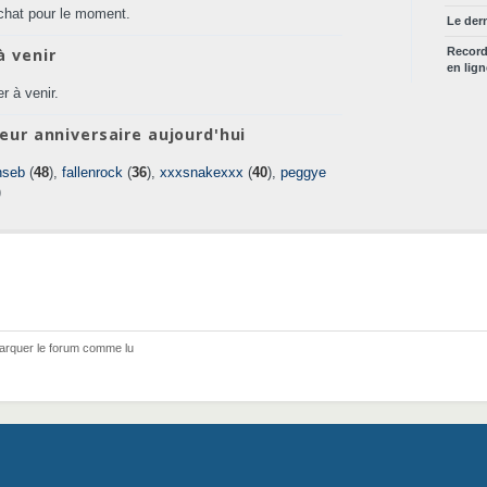
chat pour le moment.
Le der
à venir
Recor
en lig
r à venir.
eur anniversaire aujourd'hui
nseb
(
48
),
fallenrock
(
36
),
xxxsnakexxx
(
40
),
peggye
)
arquer le forum comme lu