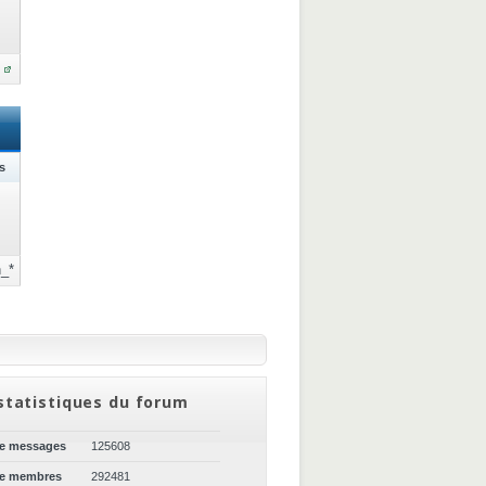
s
_*
statistiques du forum
de messages
125608
de membres
292481