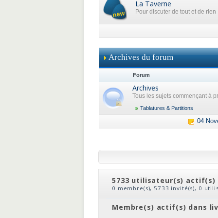
La Taverne
Pour discuter de tout et de rien
Archives du forum
Forum
Archives
Tous les sujets commençant à pr
Tablatures & Partitions
04 Nov
5733 utilisateur(s) actif(s)
0 membre(s), 5733 invité(s), 0 util
clic
ou
le nom du membre
Membre(s) actif(s) dans li