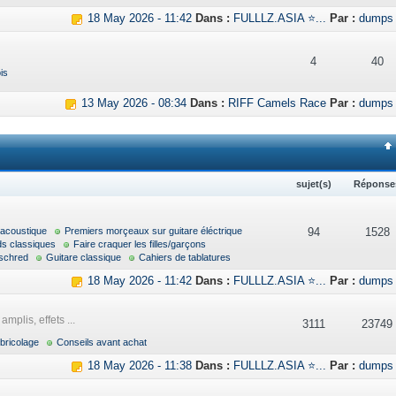
18 May 2026 - 11:42
Dans :
FULLLZ.ASIA ⭐...
Par :
dumps
4
40
is
13 May 2026 - 08:34
Dans :
RIFF Camels Race
Par :
dumps
sujet(s)
Réponse
 acoustique
Premiers morçeaux sur guitare éléctrique
94
1528
ds classiques
Faire craquer les filles/garçons
schred
Guitare classique
Cahiers de tablatures
18 May 2026 - 11:42
Dans :
FULLLZ.ASIA ⭐...
Par :
dumps
mplis, effets ...
3111
23749
bricolage
Conseils avant achat
18 May 2026 - 11:38
Dans :
FULLLZ.ASIA ⭐...
Par :
dumps