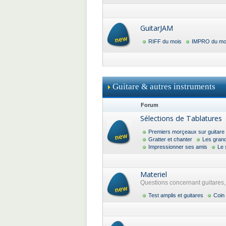
GuitarJAM
RIFF du mois
IMPRO du mo
Guitare & autres instruments
Forum
Sélections de Tablatures
Premiers morçeaux sur guitare
Gratter et chanter
Les gran
Impressionner ses amis
Le 
Materiel
Questions concernant guitares, a
Test amplis et guitares
Coin 