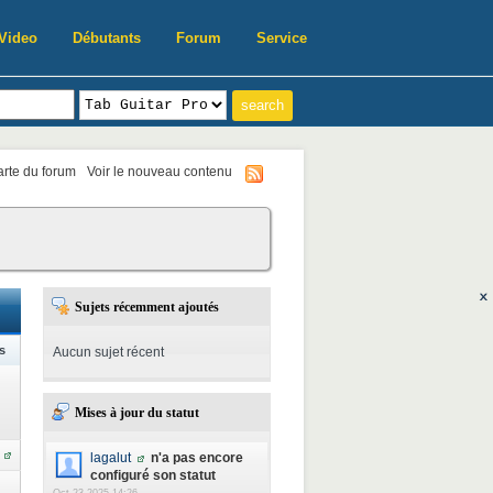
Video
Débutants
Forum
Service
harte du forum
Voir le nouveau contenu
Sujets récemment ajoutés
s
Aucun sujet récent
Mises à jour du statut
lagalut
n'a pas encore
configuré son statut