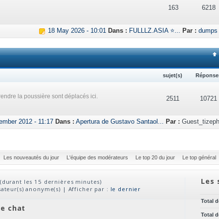
163
6218
18 May 2026 - 10:01
Dans :
FULLLZ.ASIA ⭐...
Par :
dumps
sujet(s)
Réponse
endre la poussière sont déplacés ici.
2511
10721
ember 2012 - 11:17
Dans :
Apertura de Gustavo Santaol...
Par :
Guest_tizeph
Les nouveautés du jour
L'équipe des modérateurs
Le top 20 du jour
Le top général
Les 
(durant les 15 dernières minutes)
isateur(s) anonyme(s) | Afficher par :
le dernier
Total 
ve chat
Total 