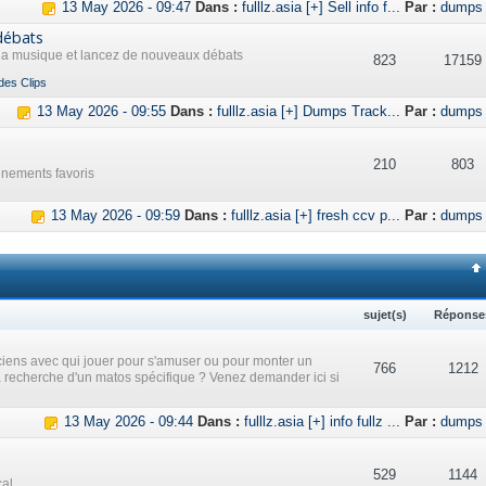
13 May 2026 - 09:47
Dans :
fulllz.asia [+] Sell info f...
Par :
dumps
débats
 la musique et lancez de nouveaux débats
823
17159
des Clips
13 May 2026 - 09:55
Dans :
fulllz.asia [+] Dumps Track...
Par :
dumps
210
803
ènements favoris
13 May 2026 - 09:59
Dans :
fulllz.asia [+] fresh ccv p...
Par :
dumps
sujet(s)
Réponse
iens avec qui jouer pour s'amuser ou pour monter un
766
1212
a recherche d'un matos spécifique ? Venez demander ici si
13 May 2026 - 09:44
Dans :
fulllz.asia [+] info fullz ...
Par :
dumps
529
1144
cal