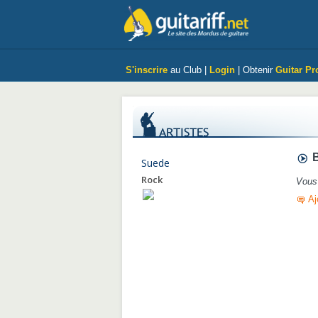
S'inscrire
au Club |
Login
| Obtenir
Guitar Pr
B
Suede
Rock
Vous 
Aj