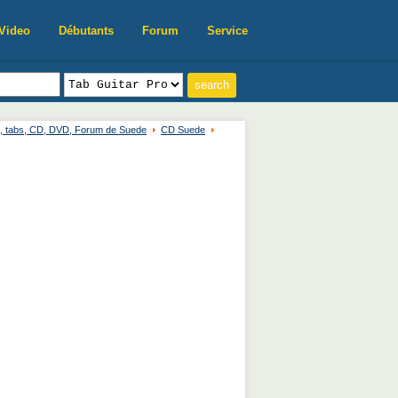
Video
Débutants
Forum
Service
o, tabs, CD, DVD, Forum de Suede
CD Suede