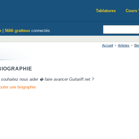
Tablatures
Cours 
o
|
5666 gratteux
connectés
Accueil
Artistes
Bi
IOGRAPHIE
souhaitez nous aider � faire avancer Guitariff.net ?
outer une biographie