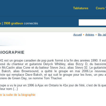
Tablatures
Cours 
o
|
3908 gratteux
connectés
Accueil
Artistes
Bio, t
IOGRAPHIE
1 est un groupe canadien de pop punk formé à la fin des années 1990. Il es
osé du chanteur et guitariste Deryck Whibley, alias Bizzy D, du bassist
 McCaslin alias Cone et du batteur Steve Jocz, alias Stevo 32. Le guitarist
 Baksh, alias Brownsound, a quitté le groupe en mai 2006.Le nouvea
riste qui remplace Dave Baksh, et qui suit le groupe pour les lives, un peu 
aniere de Green Day, se nomme Tom Thacker.
oupe a vu le jour en 1996 à Ajax en Ontario le 41e jour de l'été, c'est de là qu
 leur nom (...)
re la suite de la biographie