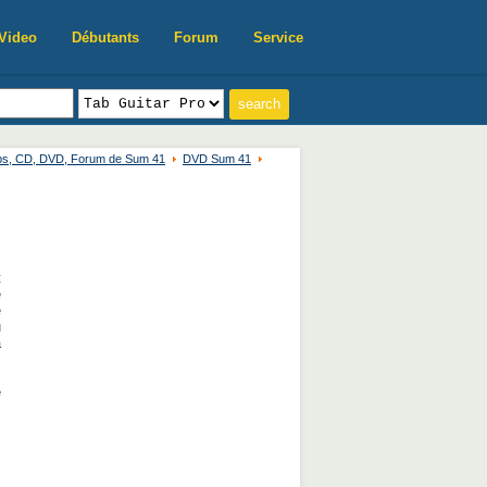
Video
Débutants
Forum
Service
abs, CD, DVD, Forum de Sum 41
DVD Sum 41
t
e
e
u
a
e