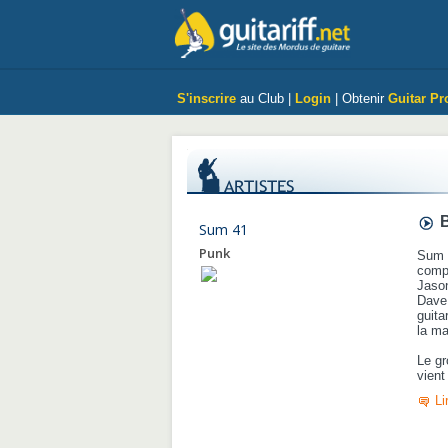
S'inscrire
au Club |
Login
| Obtenir
Guitar Pr
B
Sum 41
Punk
Sum 4
comp
Jason
Dave
guita
la m
Le gr
vient
Li