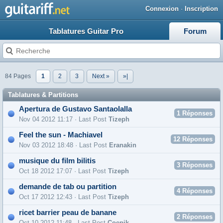
Connexion
·
Inscription
Tablatures Guitar Pro
Forum
84 Pages
1
2
3
Next »
»|
Tablatures & Partitions
Apertura de Gustavo Santaolalla
1
Réponses
Nov 04 2012 11:17 · Last Post
Tizeph
Feel the sun - Machiavel
12
Réponses
Nov 03 2012 18:48 · Last Post
Eranakin
musique du film bilitis
3
Réponses
Oct 18 2012 17:07 · Last Post
Tizeph
demande de tab ou partition
4
Réponses
Oct 17 2012 12:43 · Last Post
Tizeph
ricet barrier peau de banane
2
Réponses
Oct 10 2012 11:48 · Last Post
Coepik