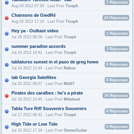
3
Réponses
Aug 03 2012 07:50 · Last Post
Tizeph
Chansons de GiedRé
24
Réponses
Aug 02 2012 17:10 · Last Post
Tizeph
Hey ya - Outkast video
1
Réponses
Jul 28 2012 09:26 · Last Post
Tizeph
summer paradise accords
3
Réponses
Jul 24 2012 14:41 · Last Post
Tizeph
tablatures sunset in el paso de greg howe
0
Réponses
Jul 24 2012 12:44 · Last Post
Raboo
tab Georgia Satellites
0
Réponses
Jul 20 2012 08:07 · Last Post
Mik67
Pirates des caraïbes : he's a pirate
34
Réponses
Jul 18 2012 13:45 · Last Post
Mikekeul
Tabla Ture Riff Souvenirs Souvenirs
8
Réponses
Jul 17 2012 09:41 · Last Post
Tizeph
High Tide or Low Tide
0
Réponses
Jul 10 2012 17:34 · Last Post
OwnerGuitar