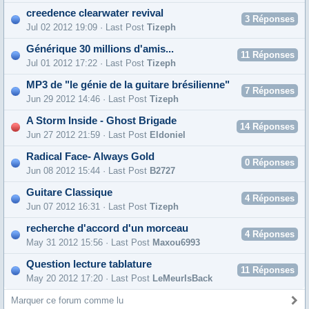
creedence clearwater revival
3
Réponses
Jul 02 2012 19:09 · Last Post
Tizeph
Générique 30 millions d'amis...
11
Réponses
Jul 01 2012 17:22 · Last Post
Tizeph
MP3 de "le génie de la guitare brésilienne"
7
Réponses
Jun 29 2012 14:46 · Last Post
Tizeph
A Storm Inside - Ghost Brigade
14
Réponses
Jun 27 2012 21:59 · Last Post
Eldoniel
Radical Face- Always Gold
0
Réponses
Jun 08 2012 15:44 · Last Post
B2727
Guitare Classique
4
Réponses
Jun 07 2012 16:31 · Last Post
Tizeph
recherche d'accord d'un morceau
4
Réponses
May 31 2012 15:56 · Last Post
Maxou6993
Question lecture tablature
11
Réponses
May 20 2012 17:20 · Last Post
LeMeurIsBack
Marquer ce forum comme lu