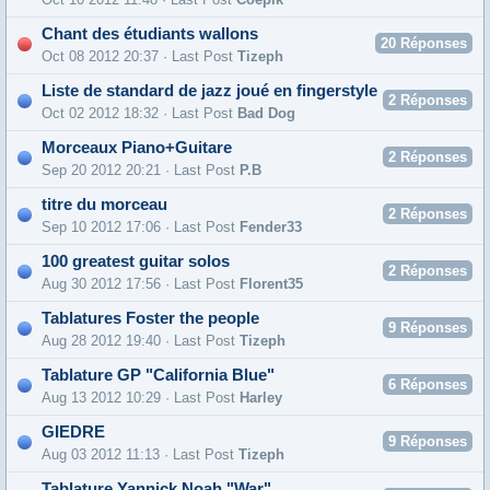
Chant des étudiants wallons
20
Réponses
Oct 08 2012 20:37 · Last Post
Tizeph
Liste de standard de jazz joué en fingerstyle
2
Réponses
Oct 02 2012 18:32 · Last Post
Bad Dog
Morceaux Piano+Guitare
2
Réponses
Sep 20 2012 20:21 · Last Post
P.B
titre du morceau
2
Réponses
Sep 10 2012 17:06 · Last Post
Fender33
100 greatest guitar solos
2
Réponses
Aug 30 2012 17:56 · Last Post
Florent35
Tablatures Foster the people
9
Réponses
Aug 28 2012 19:40 · Last Post
Tizeph
Tablature GP "California Blue"
6
Réponses
Aug 13 2012 10:29 · Last Post
Harley
GIEDRE
9
Réponses
Aug 03 2012 11:13 · Last Post
Tizeph
Tablature Yannick Noah "War"