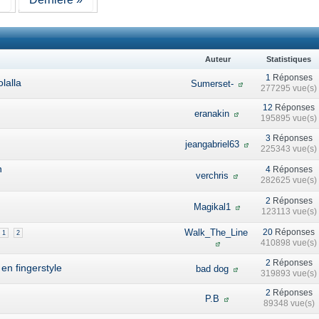
Auteur
Statistiques
1
Réponses
lalla
Sumerset-
277295 vue(s)
12
Réponses
eranakin
195895 vue(s)
3
Réponses
jeangabriel63
225343 vue(s)
n
4
Réponses
verchris
282625 vue(s)
2
Réponses
Magikal1
123113 vue(s)
Walk_The_Line
20
Réponses
1
2
410898 vue(s)
2
Réponses
 en fingerstyle
bad dog
319893 vue(s)
2
Réponses
P.B
89348 vue(s)