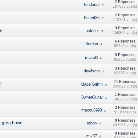
2
Réponses
fender33
107568 vue(s)
2
Réponses
florent35
112101 vue(s)
9
Réponses
e
fastrider
156809 vue(s)
6
Réponses
Nordan
89348 vue(s)
9
Réponses
marief1
91955 vue(s)
3
Réponses
devilsom
92875 vue(s)
24
Réponses
Mace Griffin
2
255829 vue(s)
1
Réponses
OwnerGuitar
106226 vue(s)
3
Réponses
maxou6993
91161 vue(s)
0
Réponses
de greg howe
raboo
203967 vue(s)
0
Réponses
mik67