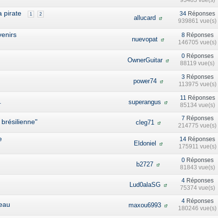
93483 vue(s)
a pirate
34
Réponses
1
2
allucard
939861 vue(s)
venirs
8
Réponses
nuevopat
146705 vue(s)
0
Réponses
OwnerGuitar
88119 vue(s)
3
Réponses
power74
113975 vue(s)
11
Réponses
.
superangus
85134 vue(s)
7
Réponses
 brésilienne"
cleg71
214775 vue(s)
e
14
Réponses
Eldoniel
175911 vue(s)
0
Réponses
b2727
81843 vue(s)
4
Réponses
Lud0alaSG
75374 vue(s)
4
Réponses
ceau
maxou6993
180246 vue(s)