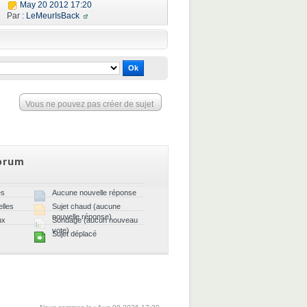
May 20 2012 17:20
Par :
LeMeurIsBack
Vous ne pouvez pas créer de sujet
orum
es
Aucune nouvelle réponse
lles
Sujet chaud (aucune
nouvelle réponse)
ux
Sondage (aucun nouveau
vote)
Sujet déplacé