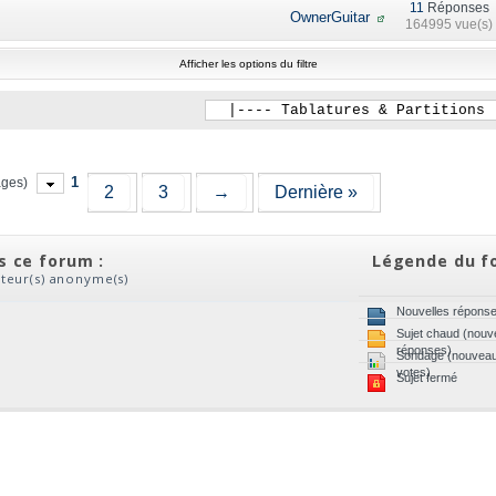
11
Réponses
OwnerGuitar
164995 vue(s)
Afficher les options du filtre
1
ages)
2
3
→
Dernière »
ns ce forum :
Légende du f
sateur(s) anonyme(s)
Nouvelles répons
Sujet chaud (nouve
réponses)
Sondage (nouvea
votes)
Sujet fermé