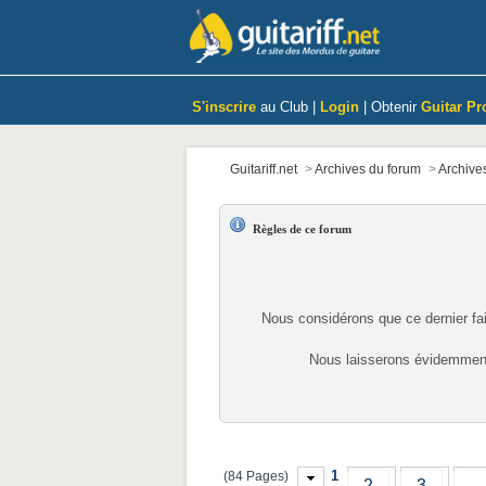
S'inscrire
au Club |
Login
| Obtenir
Guitar Pr
Guitariff.net
>
Archives du forum
>
Archive
Règles de ce forum
Nous considérons que ce dernier fa
Nous laisserons évidemment 
1
(84 Pages)
2
3