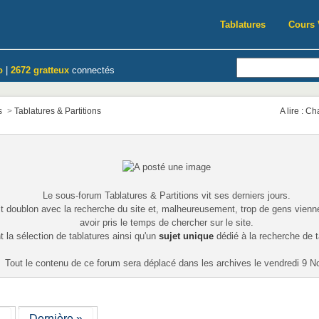
Tablatures
Cours 
o
|
2672 gratteux
connectés
s
>
Tablatures & Partitions
A lire : C
Le sous-forum Tablatures & Partitions vit ses derniers jours.
it doublon avec la recherche du site et, malheureusement, trop de gens vie
avoir pris le temps de chercher sur le site.
la sélection de tablatures ainsi qu'un
sujet unique
dédié à la recherche de 
Tout le contenu de ce forum sera déplacé dans les archives le vendredi 9 N
→
Dernière »