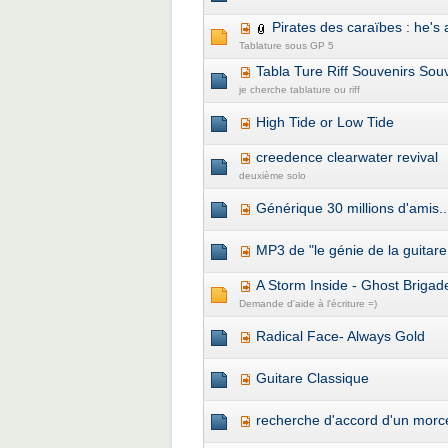
Pirates des caraïbes : he's 
Tablature sous GP 5
Tabla Ture Riff Souvenirs Sou
je cherche tablature ou riff
High Tide or Low Tide
creedence clearwater revival
deuxième solo
Générique 30 millions d'amis..
MP3 de "le génie de la guitare
A Storm Inside - Ghost Brigad
Demande d'aide à l'écriture =)
Radical Face- Always Gold
Guitare Classique
recherche d'accord d'un mor