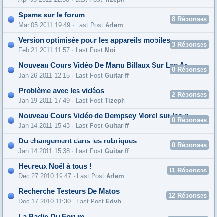
Spams sur le forum
8
Réponses
Mar 05 2011 19:49 · Last Post
Arlem
Version optimisée pour les appareils mobiles
3
Réponses
Feb 21 2011 11:57 · Last Post
Moi
Nouveau Cours Vidéo De Manu Billaux Sur Les Arpèges
0
Réponses
Jan 26 2011 12:15 · Last Post
Guitariff
Problème avec les vidéos
2
Réponses
Jan 19 2011 17:49 · Last Post
Tizeph
Nouveau Cours Vidéo de Dempsey Morel sur les gammes pentatoniques mineurs
0
Réponses
Jan 14 2011 15:43 · Last Post
Guitariff
Du changement dans les rubriques
0
Réponses
Jan 14 2011 15:38 · Last Post
Guitariff
Heureux Noël à tous !
11
Réponses
Dec 27 2010 19:47 · Last Post
Arlem
Recherche Testeurs De Matos
12
Réponses
Dec 17 2010 11:30 · Last Post
Edvh
La Radio Du Forum