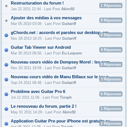
Restructuration du forum !
1
Réponses
Jan 22 2011 22:44 · Last Post
Akiro92
Ajouter des médias à vos messages
0
Réponses
Mar 05 2010 03:08 · Last Post
Guitariff
gChords.net : accords et paroles sur desktop, smartphone et tablette
0
Réponses
Nov 28 2013 18:25 · Last Post
Guitariff
Guitar Tab Viewer sur Android
4
Réponses
Mar 30 2013 09:56 · Last Post
Eu.lequem
Nouveau cours vidéo de Dempsey Morel : les gammes pentatoniques, épisode 2
0
Réponses
Nov 20 2011 19:59 · Last Post
Guitariff
Nouveau cours vidéo de Manu Billaux sur le jeu percussif avec le pouce
3
Réponses
Sep 24 2011 08:48 · Last Post
Guitariff
Problème avec Guitar Pro 6
6
Réponses
Jul 12 2011 11:06 · Last Post
Tizeph
Le renouveau du forum, partie 2 !
1
Réponses
May 01 2011 14:29 · Last Post
Akiro92
Application Guitar Pro pour iPhone est gratuite aujourd'hui
2
Réponses
Apr 05 2011 12:38 · Last Post
Tizeph