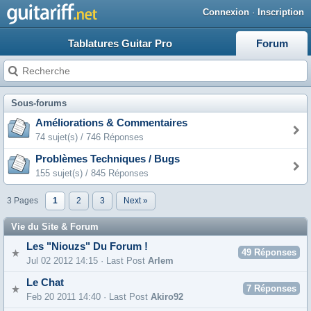
Connexion
·
Inscription
Tablatures Guitar Pro
Forum
Sous-forums
Améliorations & Commentaires
74 sujet(s) / 746 Réponses
Problèmes Techniques / Bugs
155 sujet(s) / 845 Réponses
3 Pages
1
2
3
Next »
Vie du Site & Forum
Les "Niouzs" Du Forum !
49
Réponses
Jul 02 2012 14:15 · Last Post
Arlem
Le Chat
7
Réponses
Feb 20 2011 14:40 · Last Post
Akiro92