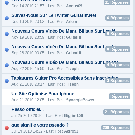
11
Réponses
Dec 14 2010 21:57 · Last Post
Angus09
Suivez-Nous Sur Le Twitter Guitariff.Net
6
Réponses
Dec 13 2010 20:02 · Last Post
Arlem
Nouveau Cours Vidéo De Manu Billaux Sur Les Notes Mortes Et Les Soupirs
0
Réponses
Nov 19 2010 23:59 · Last Post
Guitariff
Nouveau Cours Vidéo De Manu Billaux Sur Les Liaisons
0
Réponses
Sep 28 2010 00:05 · Last Post
Guitariff
Nouveau Cours Vidéo De Manu Billaux Sur Les Rythmes
4
Réponses
Aug 22 2010 15:50 · Last Post
Tizeph
Tablatures Guitar Pro Accessibles Sans Inscription
3
Réponses
Aug 21 2010 23:17 · Last Post
Tizeph
Un Site Optimisé Pour Iphone
Réponses
Aug 21 2010 12:05 · Last Post
SynergiePower
Rasso officiel...
21
Réponses
Jul 25 2010 20:36 · Last Post
Bigjim156
que signifie votre pseudo ?
208
Réponses
Jul 14 2010 14:22 · Last Post
Akiro92