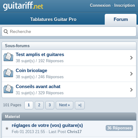
Connexion
·
Inscription
Tablatures Guitar Pro
Forum
Sous-forums
Test amplis et guitares
38 sujet(s) / 192 Réponses
Coin bricolage
38 sujet(s) / 246 Réponses
Conseils avant achat
31 sujet(s) / 329 Réponses
101 Pages
1
2
3
Next »
»|
Materiel
réglages de votre (vos) guitare(s)
36
Réponses
Feb 01 2013 21:55 · Last Post
Chris17