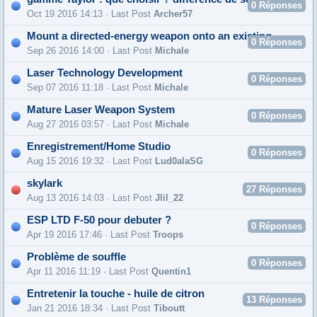
0
Réponses
Oct 19 2016 14:13 · Last Post
Archer57
Mount a directed-energy weapon onto an existing fighter-style aircraft
0
Réponses
Sep 26 2016 14:00 · Last Post
Michale
Laser Technology Development
0
Réponses
Sep 07 2016 11:18 · Last Post
Michale
Mature Laser Weapon System
0
Réponses
Aug 27 2016 03:57 · Last Post
Michale
Enregistrement/Home Studio
0
Réponses
Aug 15 2016 19:32 · Last Post
Lud0alaSG
skylark
27
Réponses
Aug 13 2016 14:03 · Last Post
Jlil_22
ESP LTD F-50 pour debuter ?
0
Réponses
Apr 19 2016 17:46 · Last Post
Troops
Problème de souffle
0
Réponses
Apr 11 2016 11:19 · Last Post
Quentin1
Entretenir la touche - huile de citron
13
Réponses
Jan 21 2016 18:34 · Last Post
Tiboutt