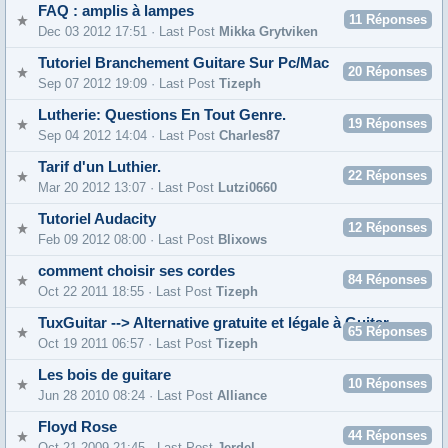
FAQ : amplis à lampes
11
Réponses
Dec 03 2012 17:51 · Last Post
Mikka Grytviken
Tutoriel Branchement Guitare Sur Pc/Mac
20
Réponses
Sep 07 2012 19:09 · Last Post
Tizeph
Lutherie: Questions En Tout Genre.
19
Réponses
Sep 04 2012 14:04 · Last Post
Charles87
Tarif d'un Luthier.
22
Réponses
Mar 20 2012 13:07 · Last Post
Lutzi0660
Tutoriel Audacity
12
Réponses
Feb 09 2012 08:00 · Last Post
Blixows
comment choisir ses cordes
84
Réponses
Oct 22 2011 18:55 · Last Post
Tizeph
TuxGuitar --> Alternative gratuite et légale à Guitar pro
65
Réponses
Oct 19 2011 06:57 · Last Post
Tizeph
Les bois de guitare
10
Réponses
Jun 28 2010 08:24 · Last Post
Alliance
Floyd Rose
44
Réponses
Oct 21 2009 21:45 · Last Post
Jerdel