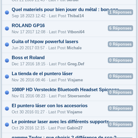
Quel materiels pour bien jouer du métal : bon son
1
Réponses
Sep 18 2023 12:42 · Last Post
Thibal14
ROLAND GP16
6
Réponses
Nov 17 2017 12:08 · Last Post
Vtboni64
Guita of htpow powerful lasers
0
Réponses
Jun 20 2017 03:57 · Last Post
Michale
Boss et Roland
0
Réponses
Dec 17 2016 18:15 · Last Post
Greg.def
La tienda de el puntero láser
0
Réponses
Nov 26 2016 08:46 · Last Post
Visjame
1080P HD Versteckte Bluetooth Headset Spionage Kameras
0
Réponses
Nov 01 2016 08:23 · Last Post
Stoersender
El puntero láser con los accesorios
0
Réponses
Oct 30 2016 01:27 · Last Post
Visjame
Le pointeur laser avec les différents supports
0
Réponses
Oct 29 2016 12:15 · Last Post
Gabin27
gamme Taylor : que choisir ? différence de son ?