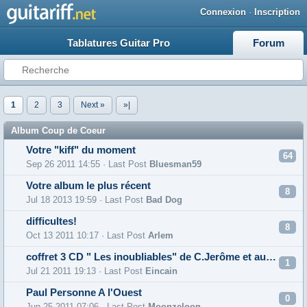
Connexion
·
Inscription
Tablatures Guitar Pro
Forum
1
2
3
Next »
»|
Album Coup de Coeur
Votre "kiff" du moment
64
Sep 26 2011 14:55 · Last Post
Bluesman59
Votre album le plus récent
8
Jul 18 2013 19:59 · Last Post
Bad Dog
difficultes!
8
Oct 13 2011 10:17 · Last Post
Arlem
coffret 3 CD " Les inoubliables" de C.Jerôme et autres Cds du chanteur.
1
Jul 21 2011 19:13 · Last Post
Eincain
Paul Personne A l'Ouest
0
Jun 25 2011 07:06 · Last Post
Moonzeloon