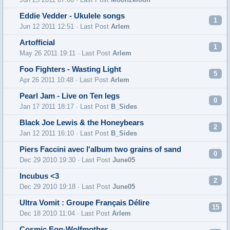
Eddie Vedder - Ukulele songs
1
Jun 12 2011 12:51 · Last Post
Arlem
Artofficial
1
May 26 2011 19:11 · Last Post
Arlem
Foo Fighters - Wasting Light
5
Apr 26 2011 10:48 · Last Post
Arlem
Pearl Jam - Live on Ten legs
0
Jan 17 2011 18:17 · Last Post
B_Sides
Black Joe Lewis & the Honeybears
2
Jan 12 2011 16:10 · Last Post
B_Sides
Piers Faccini avec l'album two grains of sand
0
Dec 29 2010 19:30 · Last Post
June05
Incubus <3
2
Dec 29 2010 19:18 · Last Post
June05
Ultra Vomit : Groupe Français Délire
15
Dec 18 2010 11:04 · Last Post
Arlem
Cosmic Egg-Wolfmother