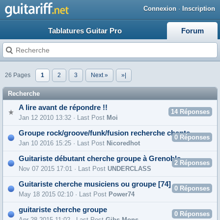
Connexion
·
Inscription
Tablatures Guitar Pro
Forum
26 Pages
1
2
3
Next »
»|
Recherche
A lire avant de répondre !!
14
Réponses
Jan 12 2010 13:32 · Last Post
Moi
Groupe rock/groove/funk/fusion recherche chanteur ★ Bordeaux 33
0
Réponses
Jan 10 2016 15:25 · Last Post
Nicoredhot
Guitariste débutant cherche groupe à Grenoble
2
Réponses
Nov 07 2015 17:01 · Last Post
UNDERCLASS
Guitariste cherche musiciens ou groupe [74]
0
Réponses
May 18 2015 02:10 · Last Post
Power74
guitariste cherche groupe
0
Réponses
Apr 28 2015 11:02 · Last Post
Gibs Mons