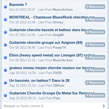
Bassiste ?
0
Réponses
Oct 22 2012 20:47 · Last Post
MusicArchon
MONTREAL - Chanteuse Blues/Rock chercher groupe ou guitariste
0
Réponses
Oct 19 2012 21:49 · Last Post
Chissy
Guitariste cherche bassite et batteur dans les vosges(88)
0
Réponses
Oct 07 2012 12:55 · Last Post
Greg88
Guitariste cherche groupe sur Avignon (84)
0
Réponses
Oct 06 2012 00:46 · Last Post
Power74
Elixis (heavy speed metal) sur Limoges (87) recherche nouveau bassiste
1
Réponses
Oct 02 2012 15:15 · Last Post
MusicArchon
grateux niveau moyen cherche musico sur besancon
0
Réponses
Sep 29 2012 14:58 · Last Post
Fifi25
Un bassiste, un batteur? Dans le 28
2
Réponses
Sep 15 2012 21:54 · Last Post
OlDiver
Guitariste Cherche Groupe De Metal Sur Rennes (35)
4
Réponses
Aug 14 2012 09:31 · Last Post
Pest
Marquer ce forum comme lu