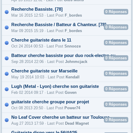
Recherche Bassiste. [78]
0
Réponses
Mar 16 2015 12:53 · Last Post
F_bordes
Recherche Bassiste / Batteur & Chanteur. [78]
0
Réponses
Mar 09 2015 15:19 · Last Post
F_bordes
Cherche guitariste dans le 11
0
Réponses
Oct 24 2014 00:53 · Last Post
Snnooze
Batteur cherche bassiste pour duo rock-electro sur Paris
0
Réponses
Sep 28 2014 22:06 · Last Post
Johnmcjack
Cherche guitariste sur Marseille
0
Réponses
May 19 2014 10:03 · Last Post
Kendall
Lugh (Metal - Lyon) cherche son guitariste
0
Réponses
Feb 02 2014 09:17 · Last Post
Goven
guitariste cherche groupe pour projet
0
Réponses
Oct 08 2013 20:50 · Last Post
Power74
No Leaf Cover cherche un batteur sur Toulouse
0
Réponses
Aug 27 2013 17:59 · Last Post
Dead Magnet
Guitariste dispo vers le 56/44/35