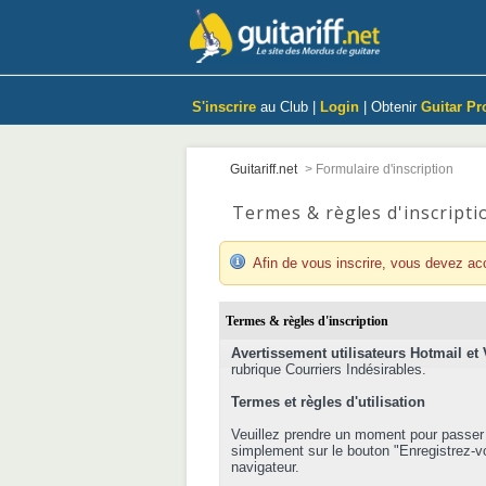
S'inscrire
au Club |
Login
| Obtenir
Guitar Pr
Guitariff.net
>
Formulaire d'inscription
Termes & règles d'inscripti
Afin de vous inscrire, vous devez ac
Termes & règles d'inscription
Avertissement utilisateurs Hotmail et 
rubrique Courriers Indésirables.
Termes et règles d'utilisation
Veuillez prendre un moment pour passer e
simplement sur le bouton "Enregistrez-vou
navigateur.