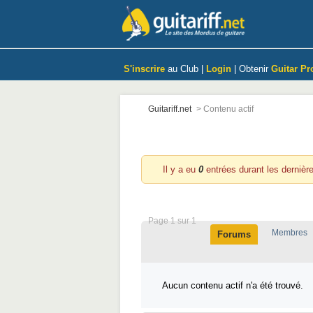
S'inscrire
au Club |
Login
| Obtenir
Guitar Pr
Guitariff.net
>
Contenu actif
Contenu actif durant les de
Il y a eu
0
entrées durant les dernièr
Page 1 sur 1
Membres
Forums
Aucun contenu actif n'a été trouvé.