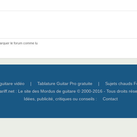
arquer le forum comme lu
guitare vidéo
|
Tablature Guitar Pro gratuite
|
Sujets chauds F
ariff.net : Le site des Mordus de guitare © 2000-2016 - Tous droits rés
Idées, publicité, critiques ou conseils :
Contact