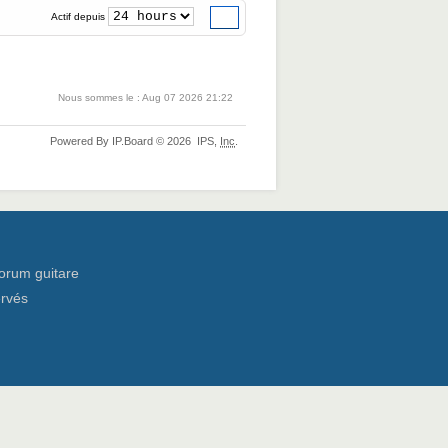
Actif depuis
Nous sommes le : Aug 07 2026 21:22
Powered By
IP.Board
© 2026
IPS,
Inc
.
orum guitare
ervés