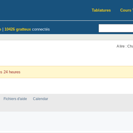
Tablatures
Cours 
o
|
10426 gratteux
connectés
A lire : C
rnières 24 heures
es 24 heures
Fichiers d'aide
Calendar