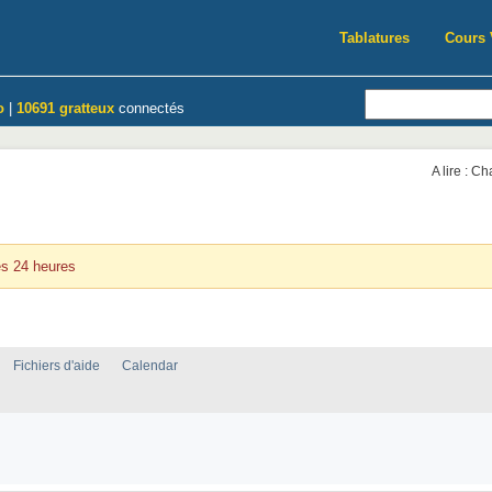
Tablatures
Cours 
o
|
10691 gratteux
connectés
A lire : C
nières 24 heures
es 24 heures
Fichiers d'aide
Calendar