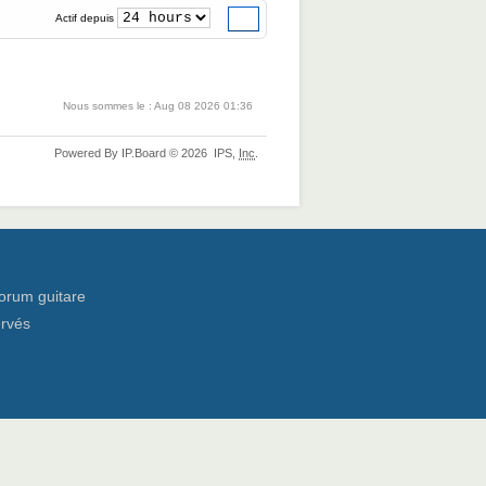
Actif depuis
Nous sommes le : Aug 08 2026 01:36
Powered By
IP.Board
© 2026
IPS,
Inc
.
orum guitare
ervés