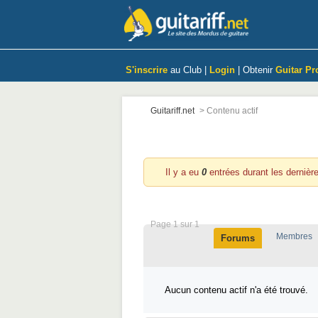
S'inscrire
au Club |
Login
| Obtenir
Guitar Pr
Guitariff.net
>
Contenu actif
Contenu actif durant les der
Il y a eu
0
entrées durant les dernièr
Page 1 sur 1
Membres
Forums
Aucun contenu actif n'a été trouvé.