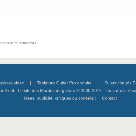
arquer le forum comme lu
guitare vidéo
|
Tablature Guitar Pro gratuite
|
Sujets chauds F
ariff.net : Le site des Mordus de guitare © 2000-2016 - Tous droits rés
Idées, publicité, critiques ou conseils :
Contact