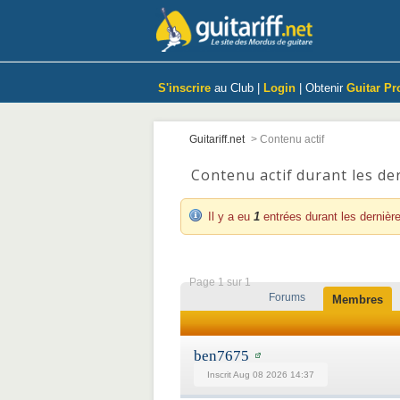
S'inscrire
au Club |
Login
| Obtenir
Guitar Pr
Guitariff.net
>
Contenu actif
Contenu actif durant les de
Il y a eu
1
entrées durant les dernièr
Page 1 sur 1
Forums
Membres
ben7675
Inscrit Aug 08 2026 14:37