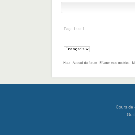
Page 1 sur 1
Haut
Accueil du forum
Effacer mes cookies
M
Cours de 
Guit