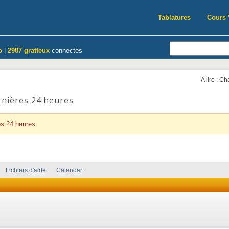
Tablatures
Cours 
o
|
2987 gratteux
connectés
A lire : C
rnières 24 heures
es 24 heures
Fichiers d'aide
Calendar