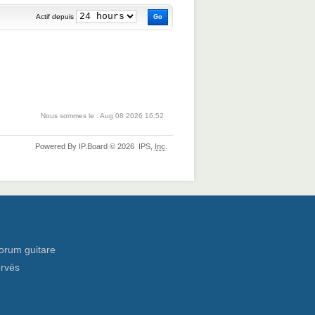
Actif depuis
Nous sommes le : Aug 08 2026 16:52
Powered By
IP.Board
© 2026
IPS,
Inc
.
orum guitare
ervés