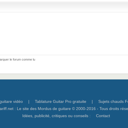
arquer le forum comme lu
guitare vidéo
|
Tablature Guitar Pro gratuite
|
Sujets chauds F
ariff.net : Le site des Mordus de guitare © 2000-2016 - Tous droits rés
Idées, publicité, critiques ou conseils :
Contact