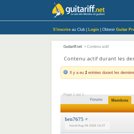
S'inscrire
au Club |
Login
| Obtenir
Guitar Pr
Guitariff.net
>
Contenu actif
Contenu actif durant les de
Il y a eu
1
entrées durant les dernièr
Page 1 sur 1
Forums
Membres
ben7675
Inscrit Aug 08 2026 14:37