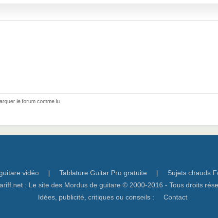
arquer le forum comme lu
guitare vidéo
|
Tablature Guitar Pro gratuite
|
Sujets chauds F
ariff.net : Le site des Mordus de guitare © 2000-2016 - Tous droits rés
Idées, publicité, critiques ou conseils :
Contact