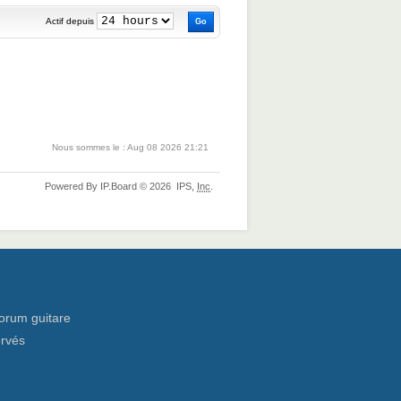
Actif depuis
Nous sommes le : Aug 08 2026 21:21
Powered By
IP.Board
© 2026
IPS,
Inc
.
orum guitare
ervés