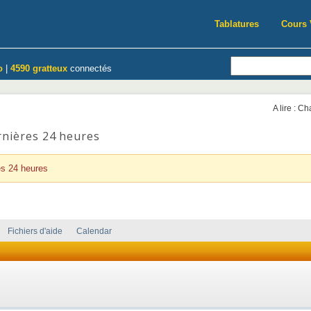
Tablatures
Cours 
o
|
4590 gratteux
connectés
A lire : C
rnières 24 heures
es 24 heures
Fichiers d'aide
Calendar