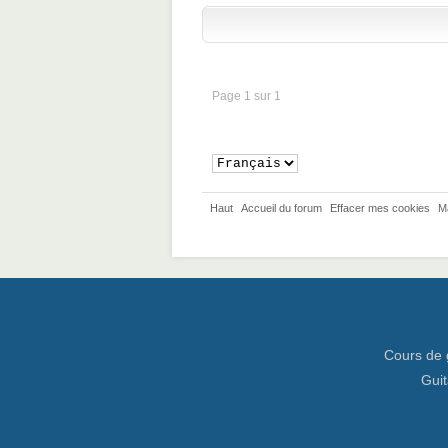
Page 1 sur 1
Haut
Accueil du forum
Effacer mes cookies
M
Cours de 
Guit