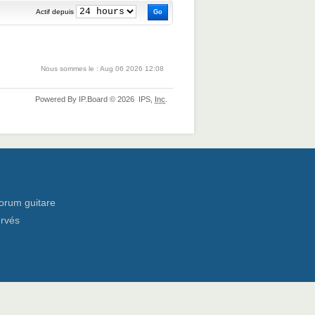
Actif depuis
Nous sommes le : Aug 06 2026 12:08
Powered By
IP.Board
© 2026
IPS,
Inc
.
orum guitare
ervés