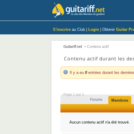
S'inscrire
au Club |
Login
| Obtenir
Guitar Pr
Guitariff.net
>
Contenu actif
Contenu actif durant les de
Il y a eu
0
entrées durant les dernièr
Page 1 sur 1
Forums
Membres
Aucun contenu actif n'a été trouvé.