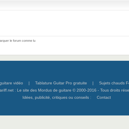
arquer le forum comme lu
guitare vidéo
|
Tablature Guitar Pro gratuite
|
Sujets chauds F
ariff.net : Le site des Mordus de guitare © 2000-2016 - Tous droits rés
Idées, publicité, critiques ou conseils :
Contact