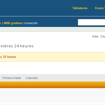
Tablatures
Cours 
o
|
4686 gratteux
connectés
A lire : C
rnières 24 heures
es 24 heures
Fichiers d'aide
Calendar