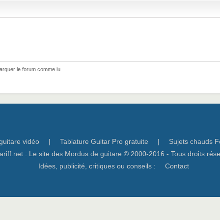
arquer le forum comme lu
guitare vidéo
|
Tablature Guitar Pro gratuite
|
Sujets chauds F
ariff.net : Le site des Mordus de guitare © 2000-2016 - Tous droits rés
Idées, publicité, critiques ou conseils :
Contact