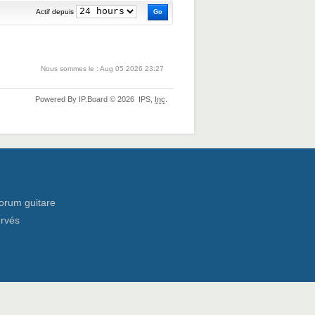
Actif depuis
Nous sommes le : Aug 05 2026 23:27
Powered By
IP.Board
© 2026
IPS,
Inc
.
orum guitare
ervés