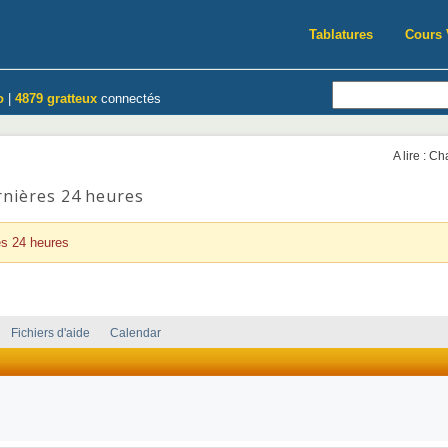
Tablatures
Cours 
o
|
4879 gratteux
connectés
A lire : C
rnières 24 heures
es 24 heures
Fichiers d'aide
Calendar