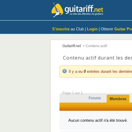
S'inscrire
au Club |
Login
| Obtenir
Guitar Pr
Guitariff.net
>
Contenu actif
Contenu actif durant les de
Il y a eu
0
entrées durant les dernièr
Page 1 sur 1
Forums
Membres
Aucun contenu actif n'a été trouvé.