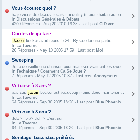
Vous écoutez quoi ?
ha je viens de découvrir dark tranquility (merci shaitan au passage B)/> ) et c'est très bon!
In
Discussions Générales & Débats
4200 Réponses ·
Aug 20 2010 16:38 · Last post
OlDiver
Cordes de guitare.....
Jason
becker avait repris le 24 , Ry Cooder une partie...
In
La Taverne
26 Réponses ·
May 10 2005 17:59 · Last post
Moi
Sweeping
Je te conseille une chanson pour maitriser vraiment les sweep au...
In
Technique / Comment Ça Se Joue ?
7 Réponses ·
May 12 2005 10:37 · Last post
Anonymous
Virtuose à 8 ans ?
pas sur,
jason
becker est beaucoup moins doué maintenant qu'avant... ok je me casse...tres tres loin.
In
La Taverne
64 Réponses ·
Sep 30 2005 18:20 · Last post
Blue Phoenix
Virtuose à 8 ans ?
:lol:/> :lol:/> :lol:/> C'est sur
In
La Taverne
64 Réponses ·
Sep 30 2005 18:20 · Last post
Blue Phoenix
Sondage: bassistes préférés