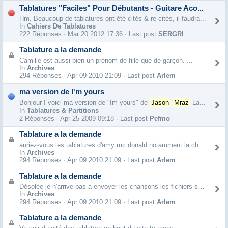
Tablatures "Faciles" Pour Débutants - Guitare Aco...
Hm. Beaucoup de tablatures ont été cités & re-cités, il faudra...
In
Cahiers De Tablatures
222 Réponses ·
Mar 20 2012 17:36 · Last post
SERGRI
Tablature a la demande
Camille est aussi bien un prénom de fille que de garçon. ...
In
Archives
294 Réponses ·
Apr 09 2010 21:09 · Last post
Arlem
ma version de I'm yours
Bonjour ! voici ma version de "Im yours" de
Jason
Mraz
La...
In
Tablatures & Partitions
2 Réponses ·
Apr 25 2009 09:18 · Last post
Pefmo
Tablature a la demande
auriez-vous les tablatures d'amy mc donald notamment la chanson "the road...
In
Archives
294 Réponses ·
Apr 09 2010 21:09 · Last post
Arlem
Tablature a la demande
Désolée je n'arrive pas a envoyer les chansons les fichiers sont...
In
Archives
294 Réponses ·
Apr 09 2010 21:09 · Last post
Arlem
Tablature a la demande