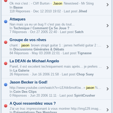
Ok moi c'est : - Cliff Burton -
Jason
Newsteed - Mr Sting
In
Basse
118 Réponses ·
Dec 12 2010 19:02 · Last post
Jihed
Attaques
Nan mais ya eu un bug !! c'est pas du tout...
In
Technique / Comment Ça Se Joue ?
7 Réponses ·
Oct 27 2005 22:40 · Last post
Satch
Groupe de vos rêves
chant :
jason
brown strapt guitar 1 : james hetfield guitar 2 : rocky george bass : trujillo batterie : brook wackerman
In
Discussions Générales & Débats
84 Réponses ·
May 03 2008 22:01 · Last post
Tignasse
La DEAN de Michael Angelo
Pareil, il est excelent techniquement mais après... je prefers écouter du
In
La Galerie
26 Réponses ·
Jun 16 2006 21:58 · Last post
Chop Suey
Jason Becker is God!
http://www.youtube.com/watch?v=LEAtk6moKtw...=
jason
%20becker La reprise de Black Star de Malmsteen...Putain et il s'éclate vraiment... http://www.youtube.com/watch?v=r487Hc9ENuo...=
In
Coin Des Clips
0 Réponses ·
Jun 20 2006 11:11 · Last post
SpiritCrusher
A Quoi ressemblez vous ?
J'ai un truc impressionant à vous montrer http://img129.imageshack.us/img129/3360/imgp21680tc.jpg Remarquez la sublime figurine...
In
Présentations Des Membres