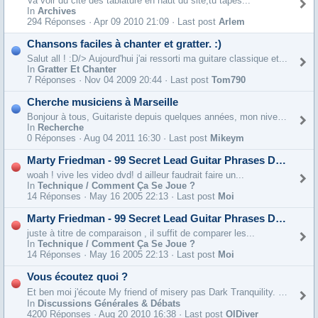
Va voir du cité des tablature en haut du site,tu tapes...
In
Archives
294 Réponses ·
Apr 09 2010 21:09 · Last post
Arlem
Chansons faciles à chanter et gratter. :)
Salut all ! :D/> Aujourd'hui j'ai ressorti ma guitare classique et...
In
Gratter Et Chanter
7 Réponses ·
Nov 04 2009 20:44 · Last post
Tom790
Cherche musiciens à Marseille
Bonjour à tous, Guitariste depuis quelques années, mon niveau est intermédiaire. Je...
In
Recherche
0 Réponses ·
Aug 04 2011 16:30 · Last post
Mikeym
Marty Friedman - 99 Secret Lead Guitar Phrases DVD
woah ! vive les video dvd! d ailleur faudrait faire un...
In
Technique / Comment Ça Se Joue ?
14 Réponses ·
May 16 2005 22:13 · Last post
Moi
Marty Friedman - 99 Secret Lead Guitar Phrases DVD
juste à titre de comparaison , il suffit de comparer les...
In
Technique / Comment Ça Se Joue ?
14 Réponses ·
May 16 2005 22:13 · Last post
Moi
Vous écoutez quoi ?
Et ben moi j'écoute My friend of misery pas Dark Tranquility. Et j'aime
In
Discussions Générales & Débats
4200 Réponses ·
Aug 20 2010 16:38 · Last post
OlDiver