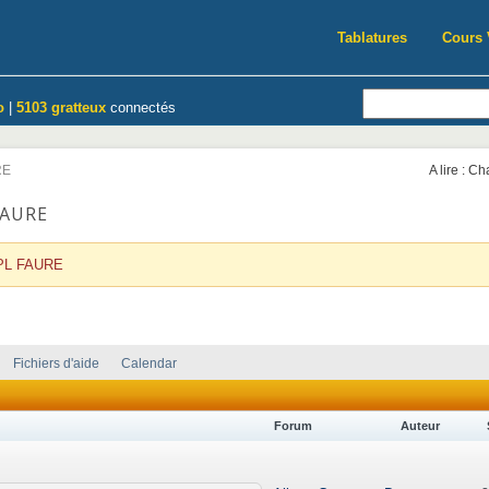
Tablatures
Cours 
o
|
5103 gratteux
connectés
RE
A lire : C
FAURE
PL FAURE
Fichiers d'aide
Calendar
Forum
Auteur