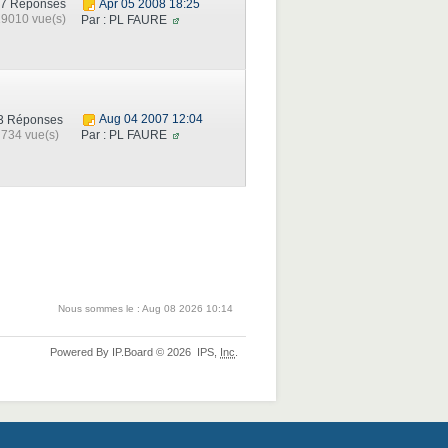
7 Réponses
Apr 05 2008 18:25
9010 vue(s)
Par : PL FAURE
Aug 04 2007 12:04
3 Réponses
734 vue(s)
Par : PL FAURE
Nous sommes le : Aug 08 2026 10:14
Powered By
IP.Board
© 2026
IPS,
Inc
.