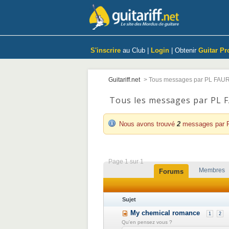
S'inscrire
au Club |
Login
| Obtenir
Guitar Pr
Guitariff.net
>
Tous messages par PL FAU
Tous les messages par PL 
Nous avons trouvé
2
messages par 
Page 1 sur 1
Membres
Forums
Sujet
My chemical romance
1
2
Qu'en pensez vous ?