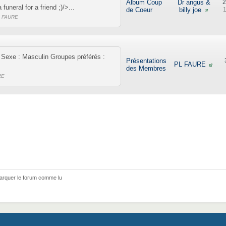
Album Coup
Dr angus &
2
funeral for a friend ;)/>...
de Coeur
billy joe
1
L FAURE
 Sexe : Masculin Groupes préférés :
Présentations
PL FAURE
des Membres
RE
arquer le forum comme lu