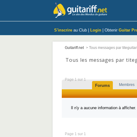
S'inscrire
au Club |
Login
| Obtenir
Guitar Pr
Guitariff.net
>
Tous messages par titeguitar
Tous les messages par titeg
Page 1 sur 1
Membres
Forums
Il n'y a aucune information à afficher.
Page 1 sur 1