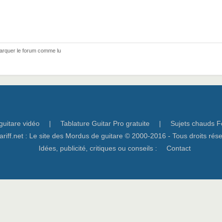
arquer le forum comme lu
guitare vidéo
|
Tablature Guitar Pro gratuite
|
Sujets chauds F
ariff.net : Le site des Mordus de guitare © 2000-2016 - Tous droits rés
Idées, publicité, critiques ou conseils :
Contact