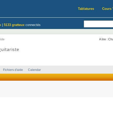
Tablatures
Cours 
o
|
5133 gratteux
connectés
iste
A lire : C
uitariste
Fichiers d'aide
Calendar