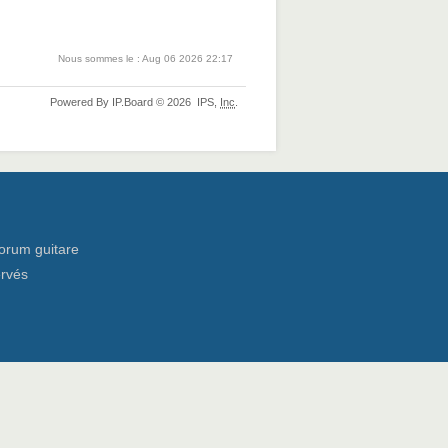
Nous sommes le : Aug 06 2026 22:17
Powered By
IP.Board
© 2026
IPS,
Inc
.
orum guitare
ervés