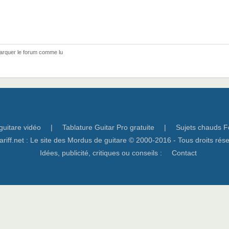
arquer le forum comme lu
guitare vidéo
|
Tablature Guitar Pro gratuite
|
Sujets chauds F
ariff.net : Le site des Mordus de guitare © 2000-2016 - Tous droits rés
Idées, publicité, critiques ou conseils :
Contact