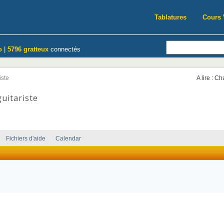
Tablatures
Cours 
o
|
5796 gratteux
connectés
iste
A lire : C
uitariste
Fichiers d'aide
Calendar