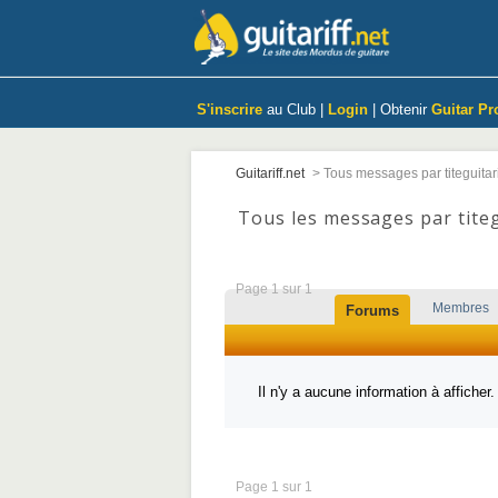
S'inscrire
au Club |
Login
| Obtenir
Guitar Pr
Guitariff.net
>
Tous messages par titeguitar
Tous les messages par titeg
Page 1 sur 1
Membres
Forums
Il n'y a aucune information à afficher.
Page 1 sur 1