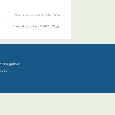
Nous sommes le : Aug 06 2026 06:26
Powered By
IP.Board
© 2026
IPS,
Inc
.
orum guitare
ervés