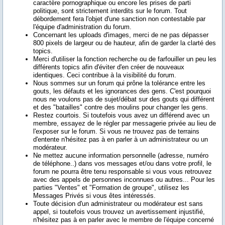
caractère pornographique ou encore les prises de parti
politique, sont
strictement interdits
sur le forum. Tout
débordement fera l'objet d'une sanction non contestable par
l'équipe d'administration du forum.
Concernant les uploads d'images, merci de ne pas dépasser
800 pixels de largeur ou de hauteur, afin de garder la clarté des
topics.
Merci
d'utiliser la
fonction recherche
ou de farfouiller un peu les
différents topics afin d'éviter d'en créer de nouveaux
identiques. Ceci contribue à la visibilité du forum.
Nous sommes sur un forum qui prône la tolérance entre les
gouts, les défauts et les ignorances des gens. C'est pourquoi
nous ne voulons pas de sujet/débat sur des gouts qui différent
et des "batailles" contre des moulins pour changer les gens.
Restez courtois
. Si toutefois vous avez un différend avec un
membre, essayez de le régler par messagerie privée au lieu de
l'exposer sur le forum. Si vous ne trouvez pas de terrains
d'entente n'hésitez pas à en parler à un administrateur ou un
modérateur.
Ne mettez
aucune information personnelle
(adresse, numéro
de téléphone..) dans vos messages et/ou dans votre profil, le
forum ne pourra être tenu responsable si vous vous retrouvez
avec des appels de personnes inconnues ou autres... Pour les
parties "Ventes" et "Formation de groupe", utilisez les
Messages Privés si vous êtes intéressés.
Toute décision d'un administrateur ou modérateur est sans
appel, si toutefois vous trouvez un avertissement injustifié,
n'hésitez pas à en parler avec le membre de l'équipe concerné