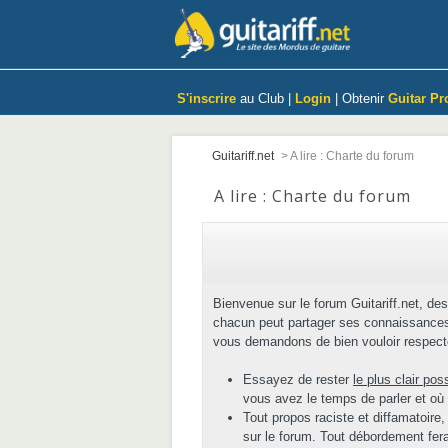
S'inscrire
au Club |
Login
| Obtenir
Guitar Pr
Guitariff.net
>
A lire : Charte du forum
A lire : Charte du forum
Bienvenue sur le forum Guitariff.net, des
chacun peut partager ses connaissances 
vous demandons de bien vouloir respecte
Essayez de rester
le plus clair pos
vous avez le temps de parler et où
Tout propos raciste et diffamatoire,
sur le forum. Tout débordement fera 