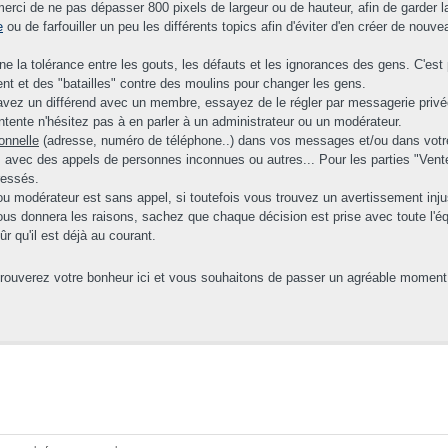
rci de ne pas dépasser 800 pixels de largeur ou de hauteur, afin de garder la
e
ou de farfouiller un peu les différents topics afin d'éviter d'en créer de nouv
 la tolérance entre les gouts, les défauts et les ignorances des gens. C'es
rent et des "batailles" contre des moulins pour changer les gens.
 avez un différend avec un membre, essayez de le régler par messagerie privée 
ntente n'hésitez pas à en parler à un administrateur ou un modérateur.
onnelle
(adresse, numéro de téléphone..) dans vos messages et/ou dans votre p
 avec des appels de personnes inconnues ou autres... Pour les parties "Ventes
ressés.
ou modérateur est sans appel, si toutefois vous trouvez un avertissement injust
s donnera les raisons, sachez que chaque décision est prise avec toute l'équip
 qu'il est déjà au courant.
trouverez votre bonheur ici et vous souhaitons de passer un agréable moment 