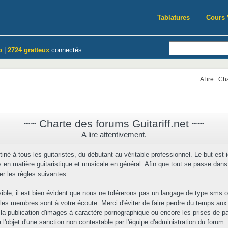
Tablatures
Cours 
o
|
2724 gratteux
connectés
A lire : C
~~ Charte des forums Guitariff.net ~~
A lire attentivement.
tiné à tous les guitaristes, du débutant au véritable professionnel. Le but est 
en matière guitaristique et musicale en général. Afin que tout se passe dans 
r les règles suivantes :
sible
, il est bien évident que nous ne tolérerons pas un langage de type sms o
 les membres sont à votre écoute. Merci d'éviter de faire perdre du temps aux
 la publication d'images à caractère pornographique ou encore les prises de par
l'objet d'une sanction non contestable par l'équipe d'administration du forum.