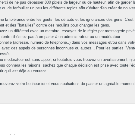
rci de ne pas dépasser 800 pixels de largeur ou de hauteur, afin de garder la
e
ou de farfouiller un peu les différents topics afin d'éviter d'en créer de nouv
 la tolérance entre les gouts, les défauts et les ignorances des gens. C'es
rent et des "batailles" contre des moulins pour changer les gens.
 avez un différend avec un membre, essayez de le régler par messagerie privée 
ntente n'hésitez pas à en parler à un administrateur ou un modérateur.
onnelle
(adresse, numéro de téléphone..) dans vos messages et/ou dans votre p
 avec des appels de personnes inconnues ou autres... Pour les parties "Ventes
ressés.
ou modérateur est sans appel, si toutefois vous trouvez un avertissement injust
s donnera les raisons, sachez que chaque décision est prise avec toute l'équip
 qu'il est déjà au courant.
trouverez votre bonheur ici et vous souhaitons de passer un agréable moment 