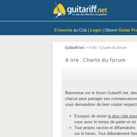
S'inscrire
au Club |
Login
| Obtenir
Guitar Pr
Guitariff.net
>
A lire : Charte du forum
A lire : Charte du forum
Bienvenue sur le forum Guitariff.net, des
chacun peut partager ses connaissances 
vous demandons de bien vouloir respecte
Essayez de rester
le plus clair pos
vous avez le temps de parler et où
Tout propos raciste et diffamatoire,
sur le forum. Tout débordement fera 