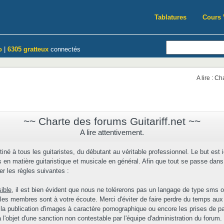
Tablatures
Cours 
o
|
6305 gratteux
connectés
A lire : C
~~ Charte des forums Guitariff.net ~~
A lire attentivement.
tiné à tous les guitaristes, du débutant au véritable professionnel. Le but est 
en matière guitaristique et musicale en général. Afin que tout se passe dans 
r les règles suivantes :
sible
, il est bien évident que nous ne tolérerons pas un langage de type sms o
 les membres sont à votre écoute. Merci d'éviter de faire perdre du temps aux
 la publication d'images à caractère pornographique ou encore les prises de par
l'objet d'une sanction non contestable par l'équipe d'administration du forum.