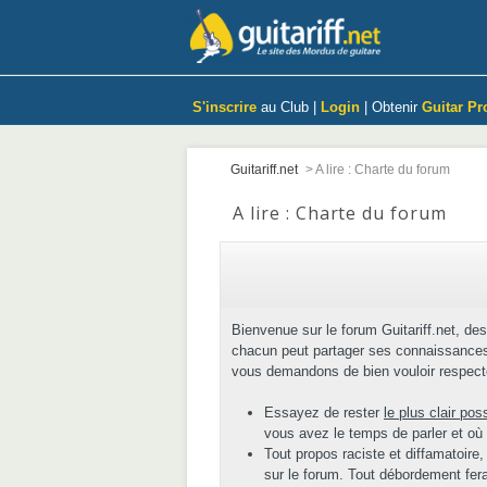
S'inscrire
au Club |
Login
| Obtenir
Guitar Pr
Guitariff.net
>
A lire : Charte du forum
A lire : Charte du forum
Bienvenue sur le forum Guitariff.net, des
chacun peut partager ses connaissances 
vous demandons de bien vouloir respecte
Essayez de rester
le plus clair pos
vous avez le temps de parler et où
Tout propos raciste et diffamatoire,
sur le forum. Tout débordement fera 