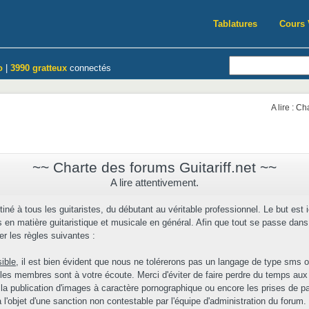
Tablatures
Cours 
o
|
3990 gratteux
connectés
A lire : C
~~ Charte des forums Guitariff.net ~~
A lire attentivement.
tiné à tous les guitaristes, du débutant au véritable professionnel. Le but est 
en matière guitaristique et musicale en général. Afin que tout se passe dans 
r les règles suivantes :
sible
, il est bien évident que nous ne tolérerons pas un langage de type sms o
 les membres sont à votre écoute. Merci d'éviter de faire perdre du temps aux
 la publication d'images à caractère pornographique ou encore les prises de par
l'objet d'une sanction non contestable par l'équipe d'administration du forum.