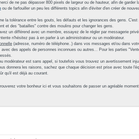
rci de ne pas dépasser 800 pixels de largeur ou de hauteur, afin de garder la
e
ou de farfouiller un peu les différents topics afin d'éviter d'en créer de nouv
 la tolérance entre les gouts, les défauts et les ignorances des gens. C'es
rent et des "batailles" contre des moulins pour changer les gens.
 avez un différend avec un membre, essayez de le régler par messagerie privée 
ntente n'hésitez pas à en parler à un administrateur ou un modérateur.
onnelle
(adresse, numéro de téléphone..) dans vos messages et/ou dans votre p
 avec des appels de personnes inconnues ou autres... Pour les parties "Ventes
ressés.
ou modérateur est sans appel, si toutefois vous trouvez un avertissement injust
s donnera les raisons, sachez que chaque décision est prise avec toute l'équip
 qu'il est déjà au courant.
trouverez votre bonheur ici et vous souhaitons de passer un agréable moment 