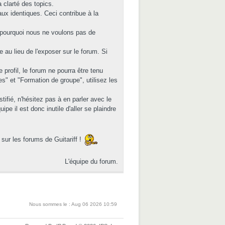
 clarté des topics.
eaux identiques. Ceci contribue à la
t pourquoi nous ne voulons pas de
au lieu de l'exposer sur le forum. Si
rofil, le forum ne pourra être tenu
" et "Formation de groupe", utilisez les
ifié, n'hésitez pas à en parler avec le
e il est donc inutile d'aller se plaindre
sur les forums de Guitariff !
L'équipe du forum.
Nous sommes le : Aug 06 2026 10:59