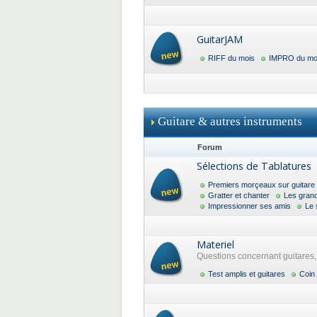
GuitarJAM
RIFF du mois
IMPRO du mo
Guitare & autres instruments
Forum
Sélections de Tablatures
Premiers morçeaux sur guitare
Gratter et chanter
Les gran
Impressionner ses amis
Le 
Materiel
Questions concernant guitares, a
Test amplis et guitares
Coin 