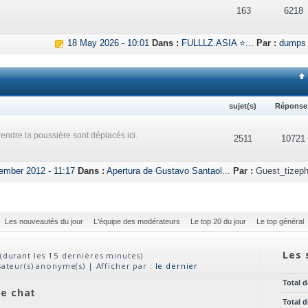
163
6218
18 May 2026 - 10:01
Dans :
FULLLZ.ASIA ⭐...
Par :
dumps
sujet(s)
Réponse
endre la poussière sont déplacés ici.
2511
10721
ember 2012 - 11:17
Dans :
Apertura de Gustavo Santaol...
Par :
Guest_tizeph
Les nouveautés du jour
L'équipe des modérateurs
Le top 20 du jour
Le top général
Les 
(durant les 15 dernières minutes)
isateur(s) anonyme(s) | Afficher par :
le dernier
Total 
ve chat
Total 