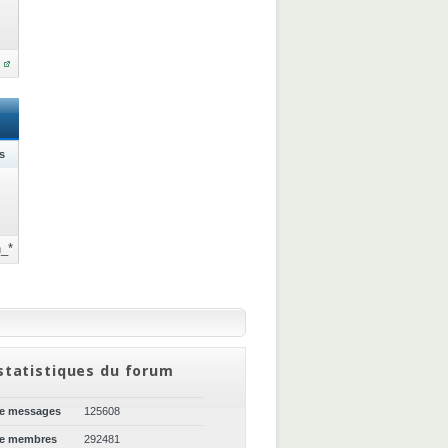
s
_*
statistiques du forum
de messages
125608
de membres
292481