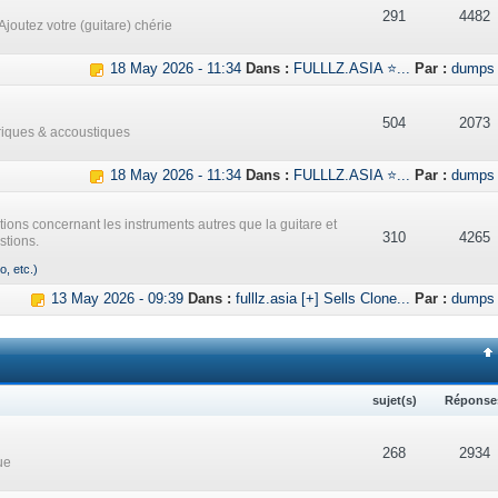
291
4482
Ajoutez votre (guitare) chérie
18 May 2026 - 11:34
Dans :
FULLLZ.ASIA ⭐...
Par :
dumps
504
2073
triques & accoustiques
18 May 2026 - 11:34
Dans :
FULLLZ.ASIA ⭐...
Par :
dumps
ations concernant les instruments autres que la guitare et
310
4265
stions.
o, etc.)
13 May 2026 - 09:39
Dans :
fulllz.asia [+] Sells Clone...
Par :
dumps
sujet(s)
Réponse
268
2934
ue