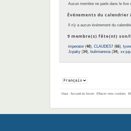
Aucun membre ne parle dans le live 
Événements du calendrier 
Il n'y a aucun événement du calendrie
9 membre(s) fête(nt) son/l
imperator
(
48
),
CLAUDE57
(
66
),
lyon
Jcpaky
(
34
),
bulimiarexia
(
34
),
xx-juj
Haut
Accueil du forum
Effacer mes cookies
M