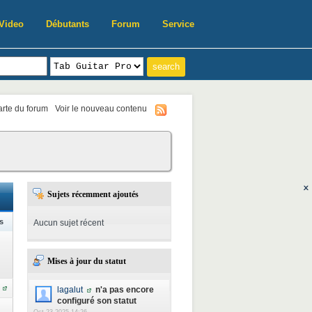
Video
Débutants
Forum
Service
harte du forum
Voir le nouveau contenu
Sujets récemment ajoutés
s
Aucun sujet récent
Mises à jour du statut
lagalut
n'a pas encore
configuré son statut