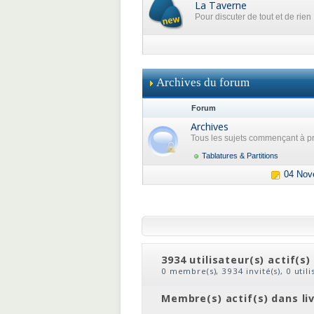
La Taverne
Pour discuter de tout et de rien
Archives du forum
Forum
Archives
Tous les sujets commençant à pr
Tablatures & Partitions
04 Nov
3934 utilisateur(s) actif(s)
0 membre(s), 3934 invité(s), 0 util
clic
ou
le nom du membre
Membre(s) actif(s) dans li