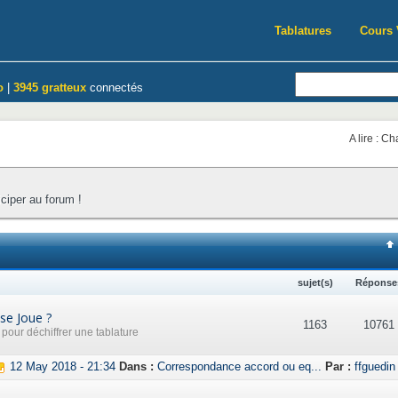
Tablatures
Cours 
o
|
3945 gratteux
connectés
A lire : C
iciper au forum !
sujet(s)
Réponse
se Joue ?
1163
10761
our déchiffrer une tablature
12 May 2018 - 21:34
Dans :
Correspondance accord ou eq...
Par :
ffguedin