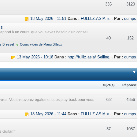
335
3120
18 May 2026 - 11:51
Dans :
FULLLZ.ASIA ⭐...
Par :
dumps
os
rapport à un cours, que vous avez besoin d'un conseil,
40
152
s Bressel
Cours vidéo de Manu Billaux
13 May 2026 - 10:18
Dans :
http://fulllz.asia/ Selling...
Par :
dumps
sujet(s)
Réponse
s
732
4856
uvres. Vous trouverez également des play-back pour vous
18 May 2026 - 11:44
Dans :
FULLLZ.ASIA ⭐...
Par :
dumps
37
1087
 Guitariff