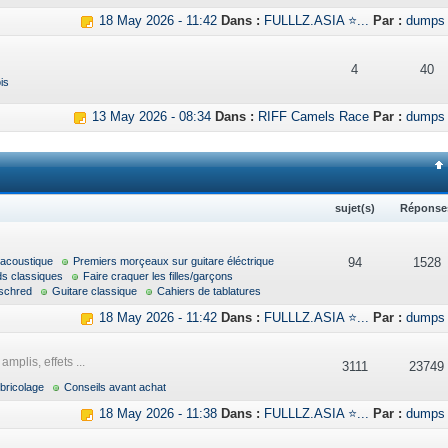
18 May 2026 - 11:42
Dans :
FULLLZ.ASIA ⭐...
Par :
dumps
4
40
is
13 May 2026 - 08:34
Dans :
RIFF Camels Race
Par :
dumps
sujet(s)
Réponse
 acoustique
Premiers morçeaux sur guitare éléctrique
94
1528
ds classiques
Faire craquer les filles/garçons
schred
Guitare classique
Cahiers de tablatures
18 May 2026 - 11:42
Dans :
FULLLZ.ASIA ⭐...
Par :
dumps
mplis, effets ...
3111
23749
bricolage
Conseils avant achat
18 May 2026 - 11:38
Dans :
FULLLZ.ASIA ⭐...
Par :
dumps