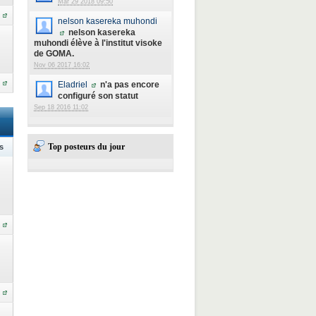
Mar 29 2018 09:50
nelson kasereka muhondi
nelson kasereka
muhondi élève à l'institut visoke
de GOMA.
Nov 06 2017 16:02
Eladriel
n'a pas encore
configuré son statut
Sep 18 2016 11:02
Top posteurs du jour
s