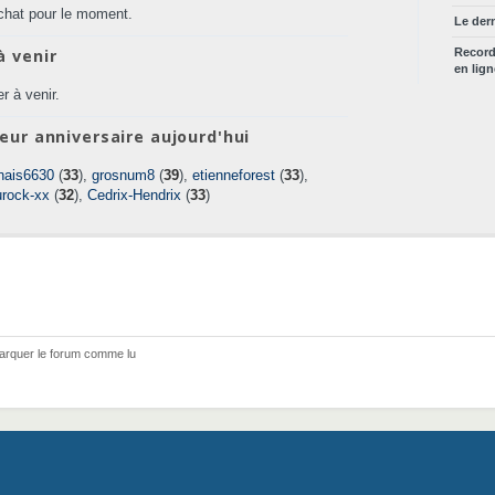
chat pour le moment.
Le der
à venir
Recor
en lig
r à venir.
eur anniversaire aujourd'hui
nais6630
(
33
),
grosnum8
(
39
),
etienneforest
(
33
),
urock-xx
(
32
),
Cedrix-Hendrix
(
33
)
arquer le forum comme lu