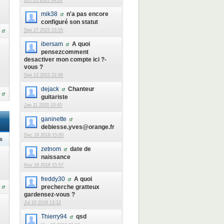
Oct 23 2025 14:26
mik38
n'a pas encore
configuré son statut
Sep 27 2025 23:05
ibersam
A quoi
pensezcomment
desactiver mon compte ici ?-
vous ?
Sep 13 2023 22:46
dejack
Chanteur
guitariste
Jan 11 2020 10:45
ganinette
debiesse.yves@orange.fr
Dec 16 2018 15:00
s
zetnom
date de
naissance
Nov 19 2018 15:57
freddy30
A quoi
precherche gratteux
gardensez-vous ?
Jul 10 2018 13:12
Thierry94
qsd