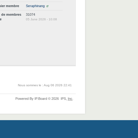
nier membre
Seraphinang
d de membres
31074
ne
05 June 2026 - 10:08
Nous sommes le : Aug 06 2026 22:41
Powered By
IP.Board
© 2026
IPS,
Inc
.