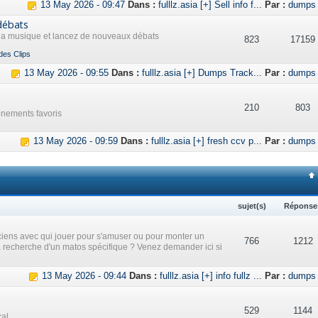
13 May 2026 - 09:47
Dans :
fulllz.asia [+] Sell info f...
Par :
dumps
débats
 la musique et lancez de nouveaux débats
823
17159
des Clips
13 May 2026 - 09:55
Dans :
fulllz.asia [+] Dumps Track...
Par :
dumps
210
803
ènements favoris
13 May 2026 - 09:59
Dans :
fulllz.asia [+] fresh ccv p...
Par :
dumps
sujet(s)
Réponse
iens avec qui jouer pour s'amuser ou pour monter un
766
1212
a recherche d'un matos spécifique ? Venez demander ici si
13 May 2026 - 09:44
Dans :
fulllz.asia [+] info fullz ...
Par :
dumps
529
1144
cal