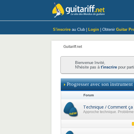
S'inscrire
au Club |
Login
| Obtenir
Guitar Pr
Guitariff.net
Bienvenue Invité,
N'hésite pas à
t'inscrire
pour part
Progresser avec son instrument
Forum
Technique / Comment ça 
Approche technique. Problème p