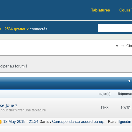
Tablatures
Cours 
o
|
2564 gratteux
connectés
A lire : C
iciper au forum !
sujet(s)
Réponse
se Joue ?
1163
10761
our déchiffrer une tablature
12 May 2018 - 21:34
Dans :
Correspondance accord ou eq...
Par :
ffguedin