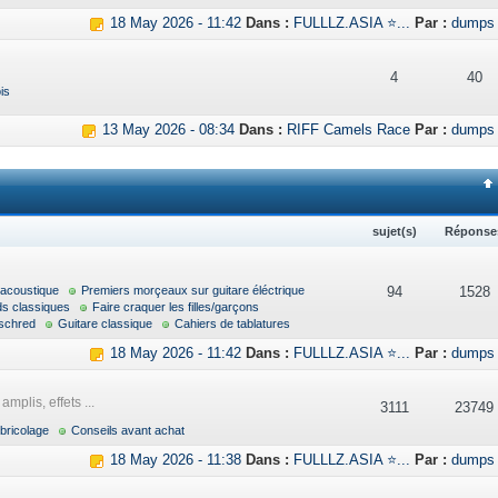
18 May 2026 - 11:42
Dans :
FULLLZ.ASIA ⭐...
Par :
dumps
4
40
is
13 May 2026 - 08:34
Dans :
RIFF Camels Race
Par :
dumps
sujet(s)
Réponse
 acoustique
Premiers morçeaux sur guitare éléctrique
94
1528
ds classiques
Faire craquer les filles/garçons
schred
Guitare classique
Cahiers de tablatures
18 May 2026 - 11:42
Dans :
FULLLZ.ASIA ⭐...
Par :
dumps
mplis, effets ...
3111
23749
bricolage
Conseils avant achat
18 May 2026 - 11:38
Dans :
FULLLZ.ASIA ⭐...
Par :
dumps