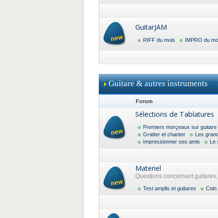
GuitarJAM
RIFF du mois
IMPRO du mo
Guitare & autres instruments
Forum
Sélections de Tablatures
Premiers morçeaux sur guitare
Gratter et chanter
Les gran
Impressionner ses amis
Le 
Materiel
Questions concernant guitares, a
Test amplis et guitares
Coin 