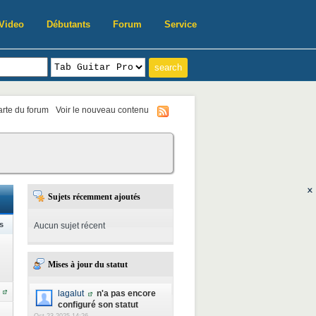
Video
Débutants
Forum
Service
harte du forum
Voir le nouveau contenu
Sujets récemment ajoutés
s
Aucun sujet récent
Mises à jour du statut
lagalut
n'a pas encore
configuré son statut