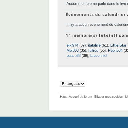
Aucun membre ne parle dans le live 
Événements du calendrier 
Il n'y a aucun événement du calendrie
14 membre(s) fête(nt) son/
eiki974
(
37
),
itatalilie
(
61
),
Little Star
Mel803
(
35
),
fullrod
(
55
),
Pepito34
(
3
peace88
(
39
),
fauconnief
Haut
Accueil du forum
Effacer mes cookies
M