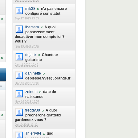
Oct 23 2025 14:26
mik38
n'a pas encore
configuré son statut
Sep 27 2025 23:05
ibersam
A quoi
pensezcomment
desactiver mon compte ici ?-
vous ?
Sep 13 2023 22:46
dejack
Chanteur
guitariste
Jan 11 2020 10:45
ganinette
debiesse.yves@orange.fr
Dec 16 2018 15:00
s
zetnom
date de
naissance
Nov 19 2018 15:57
freddy30
A quoi
precherche gratteux
gardensez-vous ?
Jul 10 2018 13:12
Thierry94
qsd