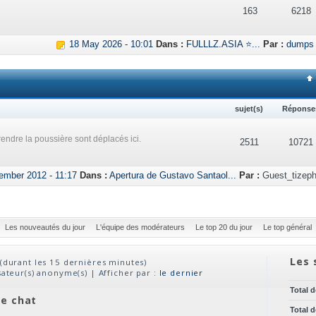
163
6218
18 May 2026 - 10:01
Dans :
FULLLZ.ASIA ⭐...
Par :
dumps
sujet(s)
Réponse
endre la poussière sont déplacés ici.
2511
10721
ember 2012 - 11:17
Dans :
Apertura de Gustavo Santaol...
Par :
Guest_tizeph
Les nouveautés du jour
L'équipe des modérateurs
Le top 20 du jour
Le top général
Les 
(durant les 15 dernières minutes)
isateur(s) anonyme(s) | Afficher par :
le dernier
Total 
ve chat
Total 