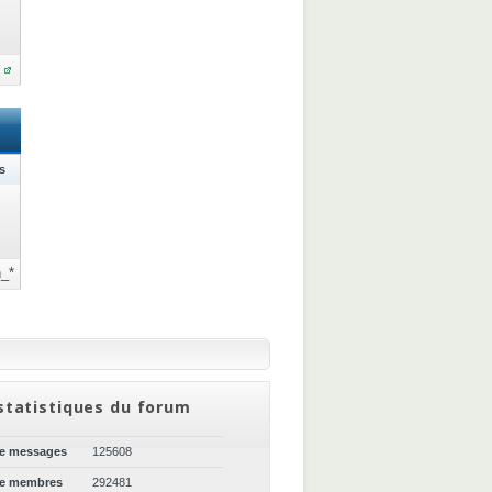
s
_*
statistiques du forum
de messages
125608
de membres
292481