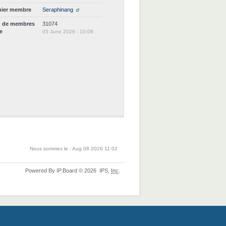
nier membre
Seraphinang
d de membres
31074
ne
05 June 2026 - 10:08
Nous sommes le : Aug 08 2026 11:02
Powered By
IP.Board
© 2026
IPS,
Inc
.