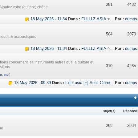
291
4482
Ajoutez votre (guitare) chérie
18 May 2026 - 11:34
Dans :
FULLLZ.ASIA ⭐...
Par :
dumps
504
2073
triques & accoustiques
18 May 2026 - 11:34
Dans :
FULLLZ.ASIA ⭐...
Par :
dumps
ations concernant les instruments autres que la guitare et
310
4265
stions.
o, etc.)
13 May 2026 - 09:39
Dans :
fulllz.asia [+] Sells Clone...
Par :
dumps
sujet(s)
Réponse
268
2934
ue