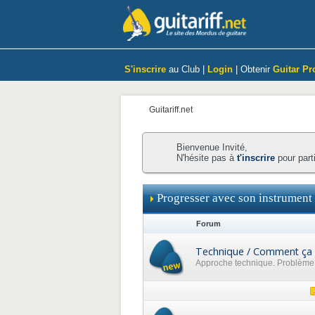
S'inscrire
au Club |
Login
| Obtenir
Guitar Pr
Guitariff.net
Bienvenue Invité,
N'hésite pas à
t'inscrire
pour part
Progresser avec son instrument
Forum
Technique / Comment ça 
Approche technique. Problème p