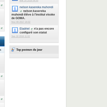
Mar 29 2018 09:50
nelson kasereka muhondi
nelson kasereka
muhondi élève à l'institut visoke
de GOMA.
Nov 06 2017 16:02
Eladriel
n'a pas encore
configuré son statut
Sep 18 2016 11:02
Top posteurs du jour
s