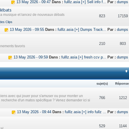
13 May 2026 - 09:47
Dans :
fulllz.asia [+] Sell info f...
Par :
dumps
débats
 la musique et lancez de nouveaux débats
823
17159
des Clips
13 May 2026 - 09:55
Dans :
fulllz.asia [+] Dumps Track...
Par :
dumps
210
803
ènements favoris
13 May 2026 - 09:59
Dans :
fulllz.asia [+] fresh ccv p...
Par :
dumps
sujet(s)
Réponse
iens avec qui jouer pour s'amuser ou pour monter un
766
1212
a recherche d'un matos spécifique ? Venez demander ici si
13 May 2026 - 09:44
Dans :
fulllz.asia [+] info fullz ...
Par :
dumps
529
1144
cal