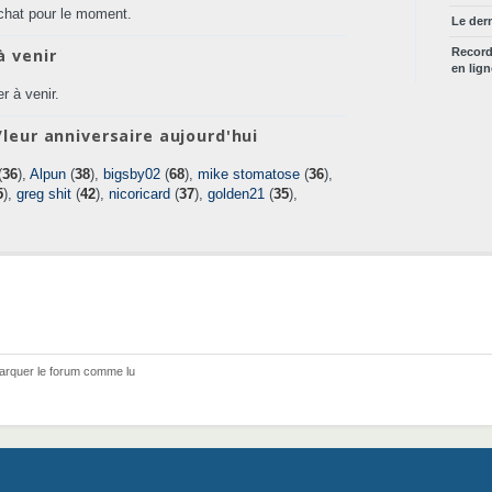
chat pour le moment.
Le der
à venir
Recor
en lig
r à venir.
leur anniversaire aujourd'hui
(
36
),
Alpun
(
38
),
bigsby02
(
68
),
mike stomatose
(
36
),
5
),
greg shit
(
42
),
nicoricard
(
37
),
golden21
(
35
),
arquer le forum comme lu