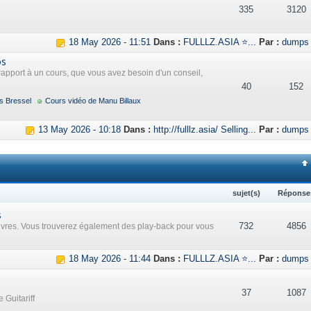
335
3120
18 May 2026 - 11:51
Dans :
FULLLZ.ASIA ⭐...
Par :
dumps
os
rapport à un cours, que vous avez besoin d'un conseil,
40
152
s Bressel
Cours vidéo de Manu Billaux
13 May 2026 - 10:18
Dans :
http://fulllz.asia/ Selling...
Par :
dumps
sujet(s)
Réponse
s
732
4856
uvres. Vous trouverez également des play-back pour vous
18 May 2026 - 11:44
Dans :
FULLLZ.ASIA ⭐...
Par :
dumps
37
1087
 Guitariff