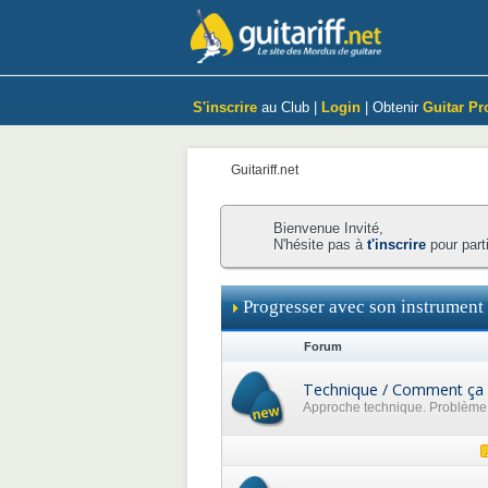
S'inscrire
au Club |
Login
| Obtenir
Guitar Pr
Guitariff.net
Bienvenue Invité,
N'hésite pas à
t'inscrire
pour part
Progresser avec son instrument
Forum
Technique / Comment ça 
Approche technique. Problème p