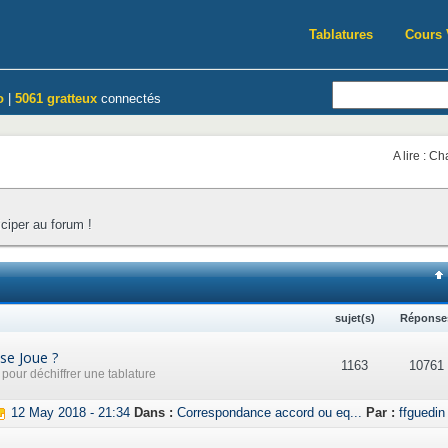
Tablatures
Cours 
o
|
5061 gratteux
connectés
A lire : C
iciper au forum !
sujet(s)
Réponse
se Joue ?
1163
10761
our déchiffrer une tablature
12 May 2018 - 21:34
Dans :
Correspondance accord ou eq...
Par :
ffguedin