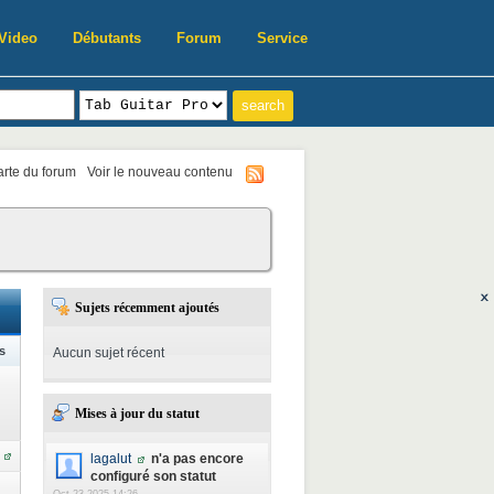
Video
Débutants
Forum
Service
harte du forum
Voir le nouveau contenu
Sujets récemment ajoutés
s
Aucun sujet récent
Mises à jour du statut
lagalut
n'a pas encore
configuré son statut