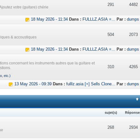
291
4482
Ajoutez votre (guitare) chérie
18 May 2026 - 11:34
Dans :
FULLLZ.ASIA ⭐...
Par :
dumps
504
2073
triques & accoustiques
18 May 2026 - 11:34
Dans :
FULLLZ.ASIA ⭐...
Par :
dumps
ations concernant les instruments autres que la guitare et
310
4265
stions.
o, etc.)
13 May 2026 - 09:39
Dans :
fulllz.asia [+] Sells Clone...
Par :
dumps
sujet(s)
Réponse
268
2934
ue