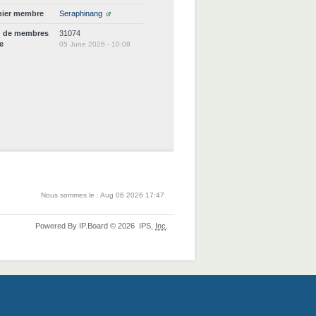
nier membre
Seraphinang
d de membres
31074
ne
05 June 2026 - 10:08
Nous sommes le : Aug 06 2026 17:47
Powered By
IP.Board
© 2026
IPS,
Inc
.