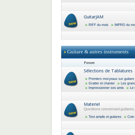
GuitarJAM
RIFF du mois
IMPRO du mo
Guitare & autres instruments
Forum
Sélections de Tablatures
Premiers morçeaux sur guitare
Gratter et chanter
Les gran
Impressionner ses amis
Le 
Materiel
Questions concernant guitares, a
Test amplis et guitares
Coin 