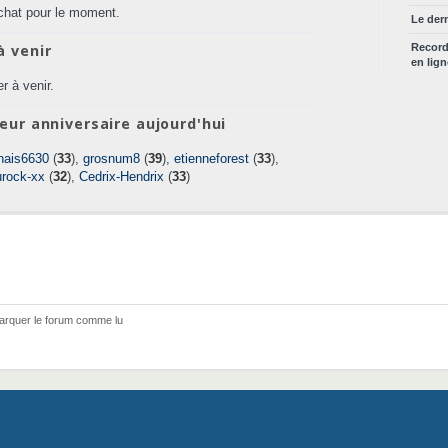
chat pour le moment.
Le der
à venir
Recor
en lig
r à venir.
eur anniversaire aujourd'hui
nais6630
(
33
),
grosnum8
(
39
),
etienneforest
(
33
),
urock-xx
(
32
),
Cedrix-Hendrix
(
33
)
arquer le forum comme lu