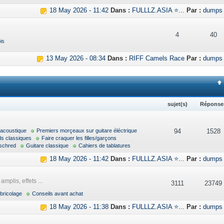
18 May 2026 - 11:42
Dans :
FULLLZ.ASIA ⭐...
Par :
dumps
4
40
is
13 May 2026 - 08:34
Dans :
RIFF Camels Race
Par :
dumps
sujet(s)
Réponse
 acoustique
Premiers morçeaux sur guitare éléctrique
94
1528
ds classiques
Faire craquer les filles/garçons
schred
Guitare classique
Cahiers de tablatures
18 May 2026 - 11:42
Dans :
FULLLZ.ASIA ⭐...
Par :
dumps
mplis, effets ...
3111
23749
bricolage
Conseils avant achat
18 May 2026 - 11:38
Dans :
FULLLZ.ASIA ⭐...
Par :
dumps