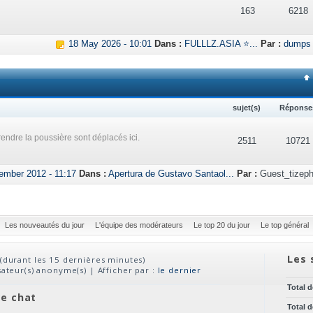
163
6218
18 May 2026 - 10:01
Dans :
FULLLZ.ASIA ⭐...
Par :
dumps
sujet(s)
Réponse
endre la poussière sont déplacés ici.
2511
10721
ember 2012 - 11:17
Dans :
Apertura de Gustavo Santaol...
Par :
Guest_tizeph
Les nouveautés du jour
L'équipe des modérateurs
Le top 20 du jour
Le top général
Les 
(durant les 15 dernières minutes)
isateur(s) anonyme(s) | Afficher par :
le dernier
Total 
ve chat
Total 