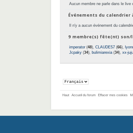
Aucun membre ne parle dans le live 
Événements du calendrier 
Il n'y a aucun événement du calendrie
9 membre(s) fête(nt) son/l
imperator
(
48
),
CLAUDE57
(
66
),
lyon
Jcpaky
(
34
),
bulimiarexia
(
34
),
xx-juj
Haut
Accueil du forum
Effacer mes cookies
M