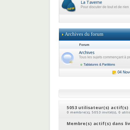
La Taverne
Pour discuter de tout et de rien
Archives du forum
Forum
Archives
Tous les sujets commençant à pr
Tablatures & Partitions
04 Nov
5053 utilisateur(s) actif(s)
0 membre(s), 5053 invité(s), 0 util
clic
ou
le nom du membre
Membre(s) actif(s) dans li