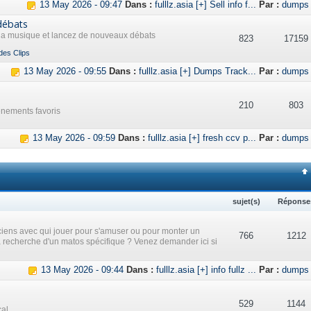
13 May 2026 - 09:47
Dans :
fulllz.asia [+] Sell info f...
Par :
dumps
débats
 la musique et lancez de nouveaux débats
823
17159
des Clips
13 May 2026 - 09:55
Dans :
fulllz.asia [+] Dumps Track...
Par :
dumps
210
803
ènements favoris
13 May 2026 - 09:59
Dans :
fulllz.asia [+] fresh ccv p...
Par :
dumps
sujet(s)
Réponse
iens avec qui jouer pour s'amuser ou pour monter un
766
1212
a recherche d'un matos spécifique ? Venez demander ici si
13 May 2026 - 09:44
Dans :
fulllz.asia [+] info fullz ...
Par :
dumps
529
1144
cal