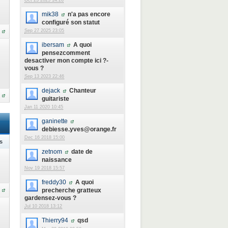
Oct 23 2025 14:26
mik38
n'a pas encore
configuré son statut
Sep 27 2025 23:05
ibersam
A quoi
pensezcomment
desactiver mon compte ici ?-
vous ?
Sep 13 2023 22:46
dejack
Chanteur
guitariste
Jan 11 2020 10:45
ganinette
debiesse.yves@orange.fr
Dec 16 2018 15:00
s
zetnom
date de
naissance
Nov 19 2018 15:57
freddy30
A quoi
precherche gratteux
gardensez-vous ?
Jul 10 2018 13:12
Thierry94
qsd