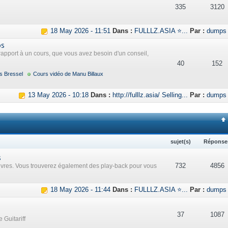
335
3120
18 May 2026 - 11:51
Dans :
FULLLZ.ASIA ⭐...
Par :
dumps
os
rapport à un cours, que vous avez besoin d'un conseil,
40
152
s Bressel
Cours vidéo de Manu Billaux
13 May 2026 - 10:18
Dans :
http://fulllz.asia/ Selling...
Par :
dumps
sujet(s)
Réponse
s
732
4856
uvres. Vous trouverez également des play-back pour vous
18 May 2026 - 11:44
Dans :
FULLLZ.ASIA ⭐...
Par :
dumps
37
1087
 Guitariff