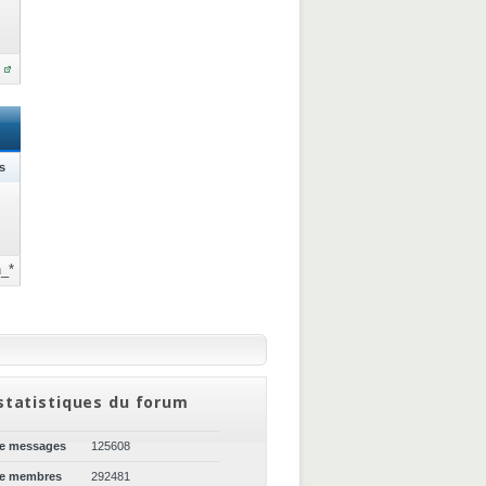
s
_*
statistiques du forum
de messages
125608
de membres
292481