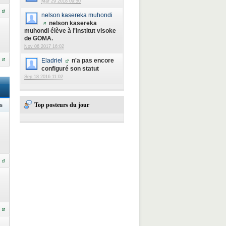
Mar 29 2018 09:50
nelson kasereka muhondi
nelson kasereka
muhondi élève à l'institut visoke
de GOMA.
Nov 06 2017 16:02
Eladriel
n'a pas encore
configuré son statut
Sep 18 2016 11:02
Top posteurs du jour
s