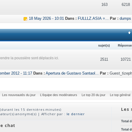
163
6218
18 May 2026 - 10:01
Dans :
FULLLZ.ASIA ⭐...
Par :
dumps
sujet(s)
Réponse
endre la poussière sont déplacés ici.
2511
10721
ember 2012 - 11:17
Dans :
Apertura de Gustavo Santaol...
Par :
Guest_tizeph
Les nouveautés du jour
L'équipe des modérateurs
Le top 20 du jour
Le top général
Les 
(durant les 15 dernières minutes)
isateur(s) anonyme(s) | Afficher par :
le dernier
Total 
ve chat
Total 