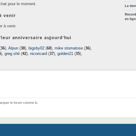
chat pour le moment.
Le der
à venir
Recor
en lig
r à venir.
leur anniversaire aujourd'hui
(
36
),
Alpun
(
38
),
bigsby02
(
68
),
mike stomatose
(
36
),
5
),
greg shit
(
42
),
nicoricard
(
37
),
golden21
(
35
),
arquer le forum comme lu