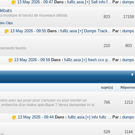
13 May 2026 - 09:47
Dans :
fulllz.asia [+] Sell info f...
Par :
dumps
débats
 la musique et lancez de nouveaux débats
823
17159
des Clips
13 May 2026 - 09:55
Dans :
fulllz.asia [+] Dumps Track...
Par :
dumps
210
803
ènements favoris
13 May 2026 - 09:59
Dans :
fulllz.asia [+] fresh ccv p...
Par :
dumps
sujet(s)
Réponse
iens avec qui jouer pour s'amuser ou pour monter un
766
1212
a recherche d'un matos spécifique ? Venez demander ici si
13 May 2026 - 09:44
Dans :
fulllz.asia [+] info fullz ...
Par :
dumps
529
1144
cal