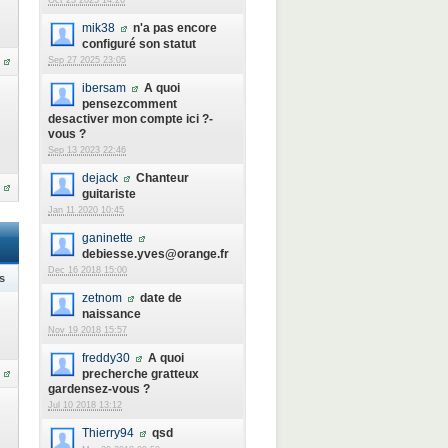
Oct 23 2025 14:26
mik38
n'a pas encore
configuré son statut
Sep 27 2025 23:05
ibersam
A quoi
pensezcomment
desactiver mon compte ici ?-
vous ?
Sep 13 2023 22:46
dejack
Chanteur
guitariste
Jan 11 2020 10:45
ganinette
debiesse.yves@orange.fr
Dec 16 2018 15:00
s
zetnom
date de
naissance
Nov 19 2018 15:57
freddy30
A quoi
precherche gratteux
gardensez-vous ?
Jul 10 2018 13:12
Thierry94
qsd