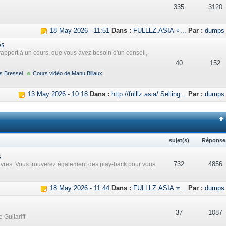
335
3120
18 May 2026 - 11:51
Dans :
FULLLZ.ASIA ⭐...
Par :
dumps
os
rapport à un cours, que vous avez besoin d'un conseil,
40
152
s Bressel
Cours vidéo de Manu Billaux
13 May 2026 - 10:18
Dans :
http://fulllz.asia/ Selling...
Par :
dumps
sujet(s)
Réponse
s
732
4856
uvres. Vous trouverez également des play-back pour vous
18 May 2026 - 11:44
Dans :
FULLLZ.ASIA ⭐...
Par :
dumps
37
1087
 Guitariff