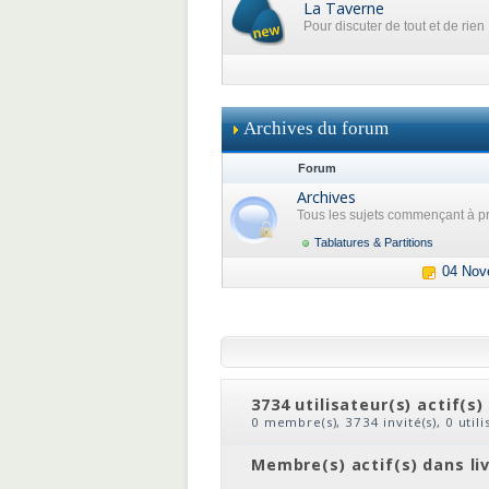
La Taverne
Pour discuter de tout et de rien
Archives du forum
Forum
Archives
Tous les sujets commençant à pr
Tablatures & Partitions
04 Nov
3734 utilisateur(s) actif(s)
0 membre(s), 3734 invité(s), 0 util
clic
ou
le nom du membre
Membre(s) actif(s) dans li