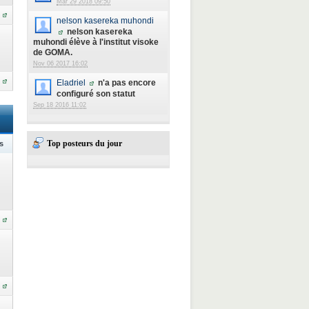
Mar 29 2018 09:50
nelson kasereka muhondi
nelson kasereka
muhondi élève à l'institut visoke
de GOMA.
Nov 06 2017 16:02
Eladriel
n'a pas encore
configuré son statut
Sep 18 2016 11:02
Top posteurs du jour
s