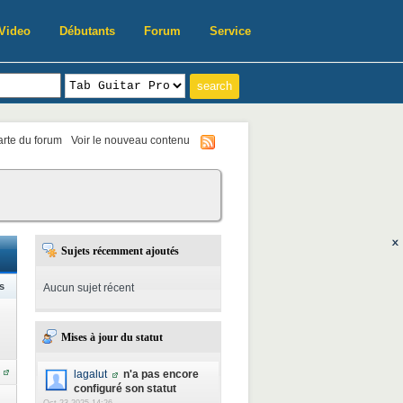
Video
Débutants
Forum
Service
harte du forum
Voir le nouveau contenu
Sujets récemment ajoutés
s
Aucun sujet récent
Mises à jour du statut
lagalut
n'a pas encore
configuré son statut