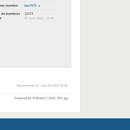
nier membre
ben7675
d de membres
31074
ne
05 June 2026 - 10:08
Nous sommes le : Aug 08 2026 18:36
Powered By
IP.Board
© 2026
IPS,
Inc
.