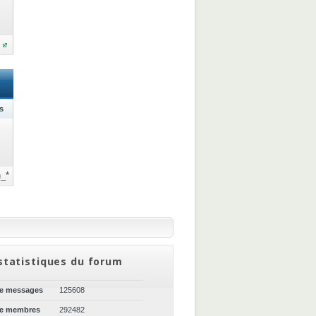
s
_*
statistiques du forum
de messages
125608
de membres
292482