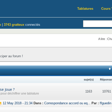
Tablatures
Cours 
o
|
3743 gratteux
connectés
A lire : C
iciper au forum !
sujet(s)
Réponse
se Joue ?
1163
10761
our déchiffrer une tablature
12 May 2018 - 21:34
Dans :
Correspondance accord ou eq...
Par :
ffguedin