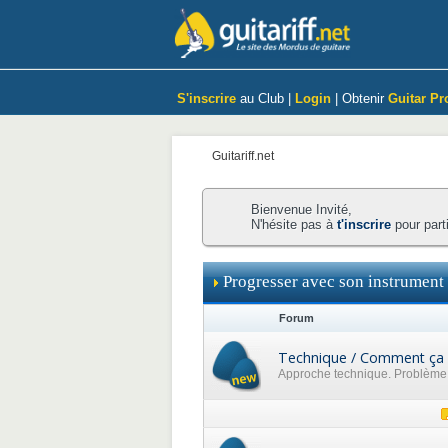
S'inscrire
au Club |
Login
| Obtenir
Guitar Pr
Guitariff.net
Bienvenue Invité,
N'hésite pas à
t'inscrire
pour part
Progresser avec son instrument
Forum
Technique / Comment ça 
Approche technique. Problème p