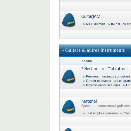
GuitarJAM
RIFF du mois
IMPRO du mo
Guitare & autres instruments
Forum
Sélections de Tablatures
Premiers morçeaux sur guitare
Gratter et chanter
Les gran
Impressionner ses amis
Le 
Materiel
Questions concernant guitares, a
Test amplis et guitares
Coin 