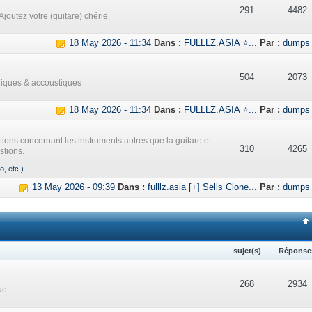
291
4482
Ajoutez votre (guitare) chérie
18 May 2026 - 11:34
Dans :
FULLLZ.ASIA ⭐...
Par :
dumps
504
2073
triques & accoustiques
18 May 2026 - 11:34
Dans :
FULLLZ.ASIA ⭐...
Par :
dumps
ations concernant les instruments autres que la guitare et
310
4265
stions.
o, etc.)
13 May 2026 - 09:39
Dans :
fulllz.asia [+] Sells Clone...
Par :
dumps
sujet(s)
Réponse
268
2934
ue