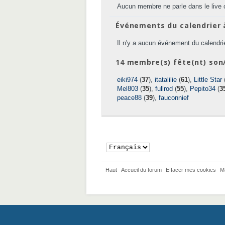
Aucun membre ne parle dans le live 
Événements du calendrier 
Il n'y a aucun événement du calendrie
14 membre(s) fête(nt) son/
eiki974
(
37
),
itatalilie
(
61
),
Little Star
Mel803
(
35
),
fullrod
(
55
),
Pepito34
(
3
peace88
(
39
),
fauconnief
Haut
Accueil du forum
Effacer mes cookies
M