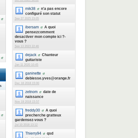
Oct 23 2025 14:26
mik38
n'a pas encore
configuré son statut
Sep 27 2025 23:05
ibersam
A quoi
pensezcomment
desactiver mon compte ici ?-
vous ?
Sep 13 2023 22:46
dejack
Chanteur
guitariste
Jan 11 2020 10:45
ganinette
debiesse.yves@orange.fr
Dec 16 2018 15:00
s
zetnom
date de
naissance
Nov 19 2018 15:57
freddy30
A quoi
precherche gratteux
gardensez-vous ?
Jul 10 2018 13:12
Thierry94
qsd