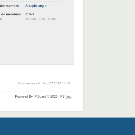
nier membre
Seraphinang
d de membres
31074
ne
05 June 2026 - 10:08
Nous sommes le : Aug 07 2026 14:08
Powered By
IP.Board
© 2026
IPS,
Inc
.