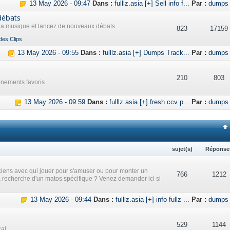
13 May 2026 - 09:47
Dans :
fulllz.asia [+] Sell info f...
Par :
dumps
débats
 la musique et lancez de nouveaux débats
823
17159
des Clips
13 May 2026 - 09:55
Dans :
fulllz.asia [+] Dumps Track...
Par :
dumps
210
803
ènements favoris
13 May 2026 - 09:59
Dans :
fulllz.asia [+] fresh ccv p...
Par :
dumps
sujet(s)
Réponse
iens avec qui jouer pour s'amuser ou pour monter un
766
1212
a recherche d'un matos spécifique ? Venez demander ici si
13 May 2026 - 09:44
Dans :
fulllz.asia [+] info fullz ...
Par :
dumps
529
1144
cal