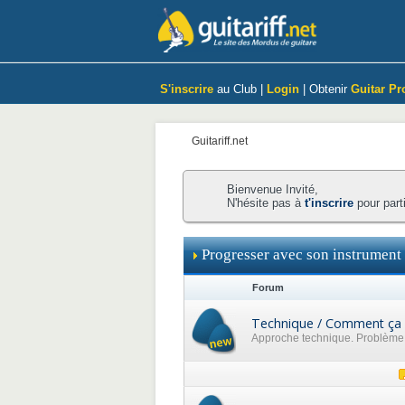
S'inscrire
au Club |
Login
| Obtenir
Guitar Pr
Guitariff.net
Bienvenue Invité,
N'hésite pas à
t'inscrire
pour part
Progresser avec son instrument
Forum
Technique / Comment ça 
Approche technique. Problème p