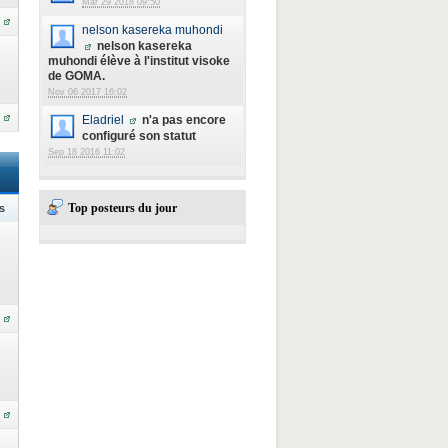
Mar 29 2018 09:50
nelson kasereka muhondi
nelson kasereka
muhondi élève à l'institut visoke
de GOMA.
Nov 06 2017 16:02
Eladriel
n'a pas encore
configuré son statut
Sep 18 2016 11:02
Top posteurs du jour
s