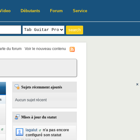
Video
Débutants
Forum
Service
harte du forum
Voir le nouveau contenu
Sujets récemment ajoutés
s
Aucun sujet récent
Mises à jour du statut
lagalut
n'a pas encore
configuré son statut