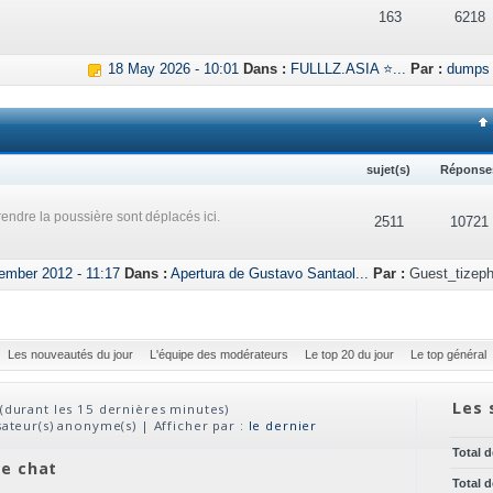
163
6218
18 May 2026 - 10:01
Dans :
FULLLZ.ASIA ⭐...
Par :
dumps
sujet(s)
Réponse
endre la poussière sont déplacés ici.
2511
10721
ember 2012 - 11:17
Dans :
Apertura de Gustavo Santaol...
Par :
Guest_tizeph
Les nouveautés du jour
L'équipe des modérateurs
Le top 20 du jour
Le top général
Les 
(durant les 15 dernières minutes)
isateur(s) anonyme(s) | Afficher par :
le dernier
Total 
ve chat
Total 