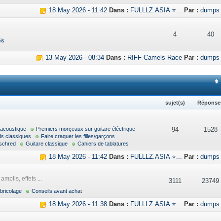
18 May 2026 - 11:42
Dans :
FULLLZ.ASIA ⭐...
Par :
dumps
4
40
is
13 May 2026 - 08:34
Dans :
RIFF Camels Race
Par :
dumps
sujet(s)
Réponse
 acoustique
Premiers morçeaux sur guitare éléctrique
94
1528
ds classiques
Faire craquer les filles/garçons
schred
Guitare classique
Cahiers de tablatures
18 May 2026 - 11:42
Dans :
FULLLZ.ASIA ⭐...
Par :
dumps
mplis, effets ...
3111
23749
bricolage
Conseils avant achat
18 May 2026 - 11:38
Dans :
FULLLZ.ASIA ⭐...
Par :
dumps