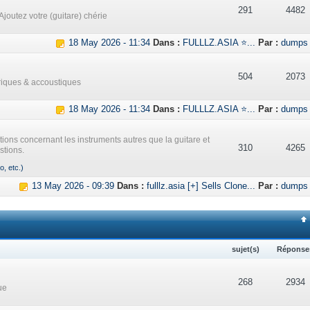
291
4482
Ajoutez votre (guitare) chérie
18 May 2026 - 11:34
Dans :
FULLLZ.ASIA ⭐...
Par :
dumps
504
2073
triques & accoustiques
18 May 2026 - 11:34
Dans :
FULLLZ.ASIA ⭐...
Par :
dumps
ations concernant les instruments autres que la guitare et
310
4265
stions.
o, etc.)
13 May 2026 - 09:39
Dans :
fulllz.asia [+] Sells Clone...
Par :
dumps
sujet(s)
Réponse
268
2934
ue