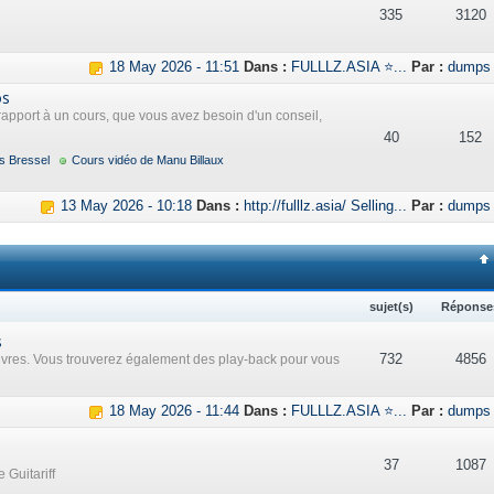
335
3120
18 May 2026 - 11:51
Dans :
FULLLZ.ASIA ⭐...
Par :
dumps
os
rapport à un cours, que vous avez besoin d'un conseil,
40
152
s Bressel
Cours vidéo de Manu Billaux
13 May 2026 - 10:18
Dans :
http://fulllz.asia/ Selling...
Par :
dumps
sujet(s)
Réponse
s
732
4856
uvres. Vous trouverez également des play-back pour vous
18 May 2026 - 11:44
Dans :
FULLLZ.ASIA ⭐...
Par :
dumps
37
1087
 Guitariff