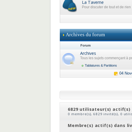
La Taverne
Pour discuter de tout et de rien
Archives du forum
Forum
Archives
Tous les sujets commençant à pr
Tablatures & Partitions
04 Nov
6829 utilisateur(s) actif(s)
0 membre(s), 6829 invité(s), 0 util
clic
ou
le nom du membre
Membre(s) actif(s) dans li