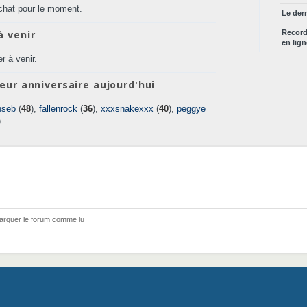
chat pour le moment.
Le der
à venir
Recor
en lig
r à venir.
eur anniversaire aujourd'hui
nseb
(
48
),
fallenrock
(
36
),
xxxsnakexxx
(
40
),
peggye
)
arquer le forum comme lu