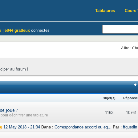
Tablatures
Cours 
o
|
6844 gratteux
connectés
A lire : C
iciper au forum !
sujet(s)
Réponse
se Joue ?
1163
10761
our déchiffrer une tablature
12 May 2018 - 21:34
Dans :
Correspondance accord ou eq...
Par :
ffguedin