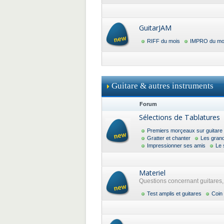
GuitarJAM
RIFF du mois
IMPRO du mo
Guitare & autres instruments
Forum
Sélections de Tablatures
Premiers morçeaux sur guitare
Gratter et chanter
Les gran
Impressionner ses amis
Le 
Materiel
Questions concernant guitares, a
Test amplis et guitares
Coin 