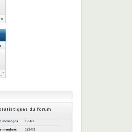
s
_*
statistiques du forum
de messages
125608
de membres
292481