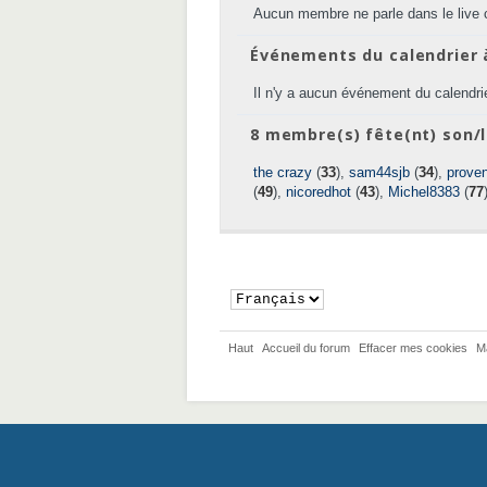
Aucun membre ne parle dans le live 
Événements du calendrier 
Il n'y a aucun événement du calendrie
8 membre(s) fête(nt) son/l
the crazy
(
33
),
sam44sjb
(
34
),
prove
(
49
),
nicoredhot
(
43
),
Michel8383
(
77
Haut
Accueil du forum
Effacer mes cookies
M