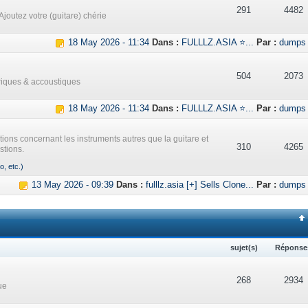
291
4482
Ajoutez votre (guitare) chérie
18 May 2026 - 11:34
Dans :
FULLLZ.ASIA ⭐...
Par :
dumps
504
2073
triques & accoustiques
18 May 2026 - 11:34
Dans :
FULLLZ.ASIA ⭐...
Par :
dumps
ations concernant les instruments autres que la guitare et
310
4265
stions.
o, etc.)
13 May 2026 - 09:39
Dans :
fulllz.asia [+] Sells Clone...
Par :
dumps
sujet(s)
Réponse
268
2934
ue