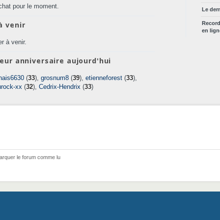
chat pour le moment.
Le der
à venir
Recor
en lig
r à venir.
eur anniversaire aujourd'hui
nais6630
(
33
),
grosnum8
(
39
),
etienneforest
(
33
),
urock-xx
(
32
),
Cedrix-Hendrix
(
33
)
arquer le forum comme lu