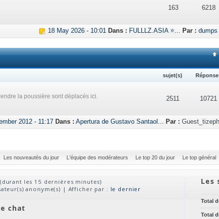
163
6218
18 May 2026 - 10:01
Dans :
FULLLZ.ASIA ⭐...
Par :
dumps
sujet(s)
Réponse
endre la poussière sont déplacés ici.
2511
10721
ember 2012 - 11:17
Dans :
Apertura de Gustavo Santaol...
Par :
Guest_tizeph
Les nouveautés du jour
L'équipe des modérateurs
Le top 20 du jour
Le top général
Les 
(durant les 15 dernières minutes)
isateur(s) anonyme(s) | Afficher par :
le dernier
Total 
ve chat
Total 