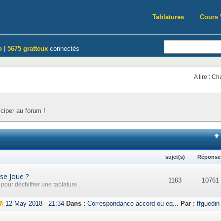
Tablatures
Cours 
o
|
5675 gratteux
connectés
A lire : C
iciper au forum !
sujet(s)
Réponse
se Joue ?
1163
10761
our déchiffrer une tablature
12 May 2018 - 21:34
Dans :
Correspondance accord ou eq...
Par :
ffguedin