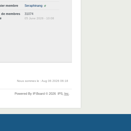
nier membre
Seraphinang
d de membres
31074
ne
05 June 2026 - 10:08
Nous sommes le : Aug 06 2026 06:18
Powered By
IP.Board
© 2026
IPS,
Inc
.