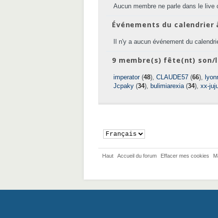
Aucun membre ne parle dans le live 
Événements du calendrier 
Il n'y a aucun événement du calendrie
9 membre(s) fête(nt) son/l
imperator
(
48
),
CLAUDE57
(
66
),
lyon
Jcpaky
(
34
),
bulimiarexia
(
34
),
xx-juj
Haut
Accueil du forum
Effacer mes cookies
M