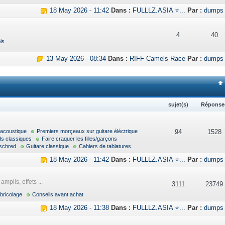
18 May 2026 - 11:42
Dans :
FULLLZ.ASIA ⭐...
Par :
dumps
4
40
is
13 May 2026 - 08:34
Dans :
RIFF Camels Race
Par :
dumps
sujet(s)
Réponse
 acoustique
Premiers morçeaux sur guitare éléctrique
94
1528
ds classiques
Faire craquer les filles/garçons
schred
Guitare classique
Cahiers de tablatures
18 May 2026 - 11:42
Dans :
FULLLZ.ASIA ⭐...
Par :
dumps
mplis, effets ...
3111
23749
bricolage
Conseils avant achat
18 May 2026 - 11:38
Dans :
FULLLZ.ASIA ⭐...
Par :
dumps