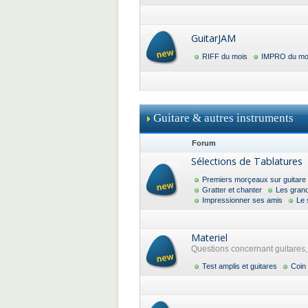
GuitarJAM
RIFF du mois
IMPRO du mo
Guitare & autres instruments
Forum
Sélections de Tablatures
Premiers morçeaux sur guitare
Gratter et chanter
Les gran
Impressionner ses amis
Le 
Materiel
Questions concernant guitares, a
Test amplis et guitares
Coin 