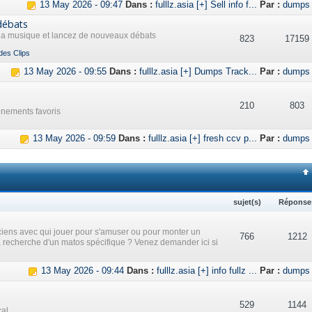
13 May 2026 - 09:47
Dans :
fulllz.asia [+] Sell info f...
Par :
dumps
débats
 la musique et lancez de nouveaux débats
823
17159
des Clips
13 May 2026 - 09:55
Dans :
fulllz.asia [+] Dumps Track...
Par :
dumps
210
803
ènements favoris
13 May 2026 - 09:59
Dans :
fulllz.asia [+] fresh ccv p...
Par :
dumps
sujet(s)
Réponse
iens avec qui jouer pour s'amuser ou pour monter un
766
1212
a recherche d'un matos spécifique ? Venez demander ici si
13 May 2026 - 09:44
Dans :
fulllz.asia [+] info fullz ...
Par :
dumps
529
1144
cal