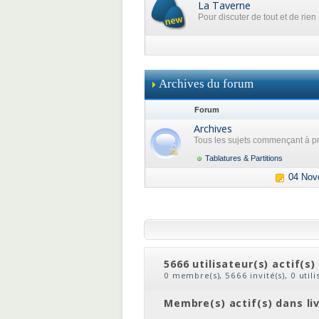
La Taverne
Pour discuter de tout et de rien
Archives du forum
Forum
Archives
Tous les sujets commençant à pr
Tablatures & Partitions
04 Nov
5666 utilisateur(s) actif(s)
0 membre(s), 5666 invité(s), 0 util
clic
ou
le nom du membre
Membre(s) actif(s) dans li