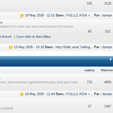
335
3120
18 May 2026 - 11:51
Dans :
FULLLZ.ASIA ⭐...
Par :
dumps
os
rapport à un cours, que vous avez besoin d'un conseil,
40
152
s Bressel
Cours vidéo de Manu Billaux
13 May 2026 - 10:18
Dans :
http://fulllz.asia/ Selling...
Par :
dumps
sujet(s)
Réponse
s
732
4856
uvres. Vous trouverez également des play-back pour vous
18 May 2026 - 11:44
Dans :
FULLLZ.ASIA ⭐...
Par :
dumps
37
1087
 Guitariff