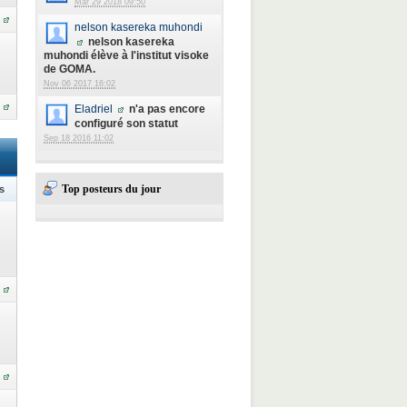
Mar 29 2018 09:50
nelson kasereka muhondi
nelson kasereka
muhondi élève à l'institut visoke
de GOMA.
Nov 06 2017 16:02
Eladriel
n'a pas encore
configuré son statut
Sep 18 2016 11:02
Top posteurs du jour
s