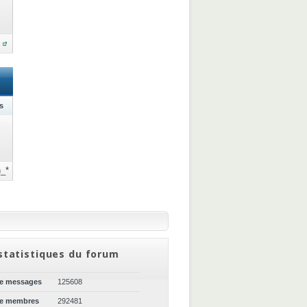
s
_*
statistiques du forum
de messages
125608
de membres
292481