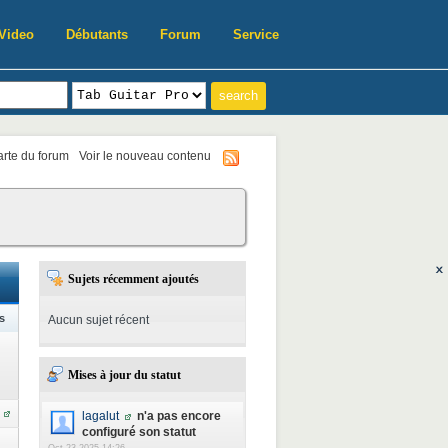
Video
Débutants
Forum
Service
harte du forum
Voir le nouveau contenu
Sujets récemment ajoutés
s
Aucun sujet récent
Mises à jour du statut
lagalut
n'a pas encore
configuré son statut