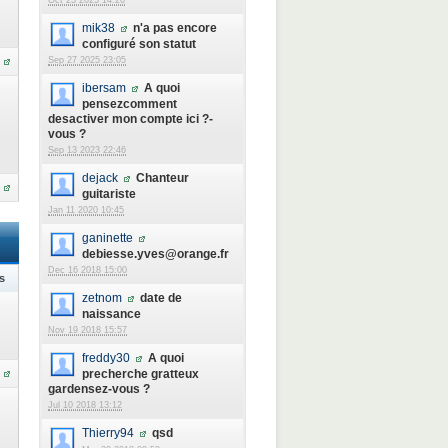
Oct 23 2025 14:26
mik38
n'a pas encore
configuré son statut
Sep 27 2025 23:05
ibersam
A quoi
pensezcomment
desactiver mon compte ici ?-
vous ?
Sep 13 2023 22:46
dejack
Chanteur
guitariste
Jan 11 2020 10:45
ganinette
debiesse.yves@orange.fr
Dec 16 2018 15:00
s
zetnom
date de
naissance
Nov 19 2018 15:57
freddy30
A quoi
precherche gratteux
gardensez-vous ?
Jul 10 2018 13:12
Thierry94
qsd