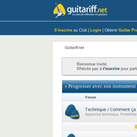
S'inscrire
au Club |
Login
| Obtenir
Guitar Pr
Guitariff.net
Bienvenue Invité,
N'hésite pas à
t'inscrire
pour part
Progresser avec son instrument
Forum
Technique / Comment ça 
Approche technique. Problème p