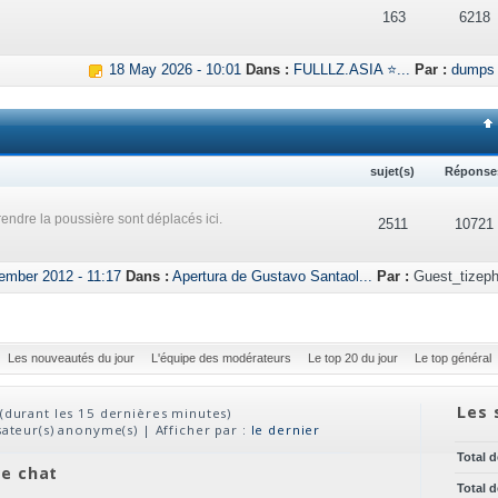
163
6218
18 May 2026 - 10:01
Dans :
FULLLZ.ASIA ⭐...
Par :
dumps
sujet(s)
Réponse
endre la poussière sont déplacés ici.
2511
10721
ember 2012 - 11:17
Dans :
Apertura de Gustavo Santaol...
Par :
Guest_tizeph
Les nouveautés du jour
L'équipe des modérateurs
Le top 20 du jour
Le top général
Les 
(durant les 15 dernières minutes)
isateur(s) anonyme(s) | Afficher par :
le dernier
Total 
ve chat
Total 