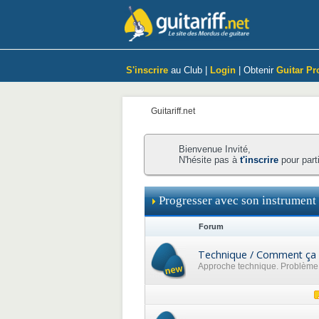
S'inscrire
au Club |
Login
| Obtenir
Guitar Pr
Guitariff.net
Bienvenue Invité,
N'hésite pas à
t'inscrire
pour part
Progresser avec son instrument
Forum
Technique / Comment ça 
Approche technique. Problème p