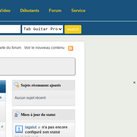
Video
Débutants
Forum
Service
harte du forum
Voir le nouveau contenu
Sujets récemment ajoutés
s
Aucun sujet récent
Mises à jour du statut
lagalut
n'a pas encore
configuré son statut