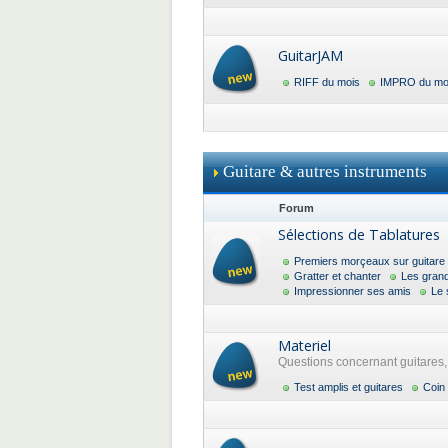
GuitarJAM
RIFF du mois
IMPRO du mo
Guitare & autres instruments
Forum
Sélections de Tablatures
Premiers morçeaux sur guitare
Gratter et chanter
Les gran
Impressionner ses amis
Le 
Materiel
Questions concernant guitares, a
Test amplis et guitares
Coin 