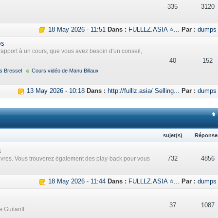
335
3120
18 May 2026 - 11:51
Dans :
FULLLZ.ASIA ⭐...
Par :
dumps
os
rapport à un cours, que vous avez besoin d'un conseil,
40
152
s Bressel
Cours vidéo de Manu Billaux
13 May 2026 - 10:18
Dans :
http://fulllz.asia/ Selling...
Par :
dumps
sujet(s)
Réponse
s
732
4856
uvres. Vous trouverez également des play-back pour vous
18 May 2026 - 11:44
Dans :
FULLLZ.ASIA ⭐...
Par :
dumps
37
1087
 Guitariff