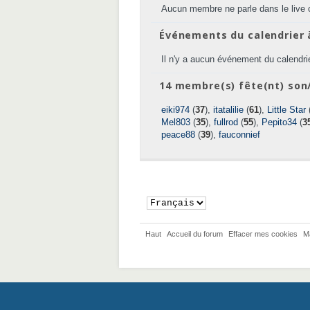
Aucun membre ne parle dans le live 
Événements du calendrier 
Il n'y a aucun événement du calendrie
14 membre(s) fête(nt) son/
eiki974
(
37
),
itatalilie
(
61
),
Little Star
Mel803
(
35
),
fullrod
(
55
),
Pepito34
(
3
peace88
(
39
),
fauconnief
Haut
Accueil du forum
Effacer mes cookies
M