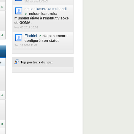
Mar 29 2018 09:50
nelson kasereka muhondi
nelson kasereka
muhondi élève à l'institut visoke
de GOMA.
Nov 06 2017 16:02
Eladriel
n'a pas encore
configuré son statut
Sep 18 2016 11:02
Top posteurs du jour
s