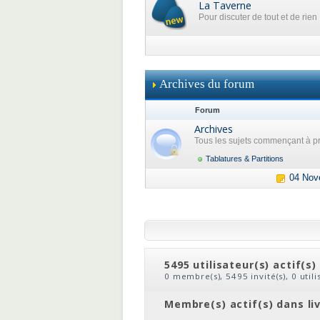
La Taverne
Pour discuter de tout et de rien
Archives du forum
Forum
Archives
Tous les sujets commençant à pr
Tablatures & Partitions
04 Nov
5495 utilisateur(s) actif(s)
0 membre(s), 5495 invité(s), 0 util
clic
ou
le nom du membre
Membre(s) actif(s) dans li