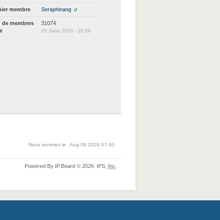
nier membre
Seraphinang
d de membres
31074
ne
05 June 2026 - 10:08
Nous sommes le : Aug 08 2026 07:40
Powered By
IP.Board
© 2026
IPS,
Inc
.