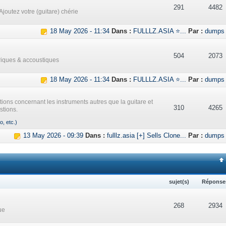
291
4482
Ajoutez votre (guitare) chérie
18 May 2026 - 11:34
Dans :
FULLLZ.ASIA ⭐...
Par :
dumps
504
2073
triques & accoustiques
18 May 2026 - 11:34
Dans :
FULLLZ.ASIA ⭐...
Par :
dumps
ations concernant les instruments autres que la guitare et
310
4265
stions.
o, etc.)
13 May 2026 - 09:39
Dans :
fulllz.asia [+] Sells Clone...
Par :
dumps
sujet(s)
Réponse
268
2934
ue