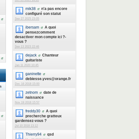
Oct 23 2025 14:26
mik38
n'a pas encore
configuré son statut
Sep 27 2025 23:05
ibersam
A quoi
pensezcomment
desactiver mon compte ici ?-
vous ?
Sep 13 2023 22:46
dejack
Chanteur
guitariste
Jan 11 2020 10:45
ganinette
debiesse.yves@orange.fr
Dec 16 2018 15:00
s
zetnom
date de
naissance
Nov 19 2018 15:57
freddy30
A quoi
precherche gratteux
gardensez-vous ?
Jul 10 2018 13:12
Thierry94
qsd