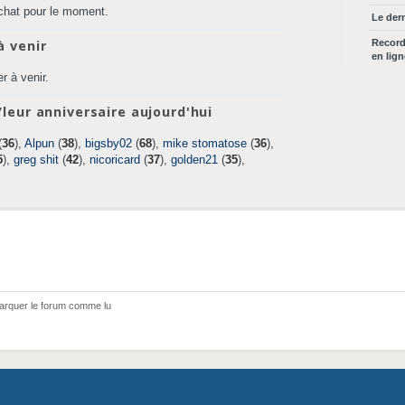
chat pour le moment.
Le der
à venir
Recor
en lig
r à venir.
leur anniversaire aujourd'hui
(
36
),
Alpun
(
38
),
bigsby02
(
68
),
mike stomatose
(
36
),
5
),
greg shit
(
42
),
nicoricard
(
37
),
golden21
(
35
),
arquer le forum comme lu