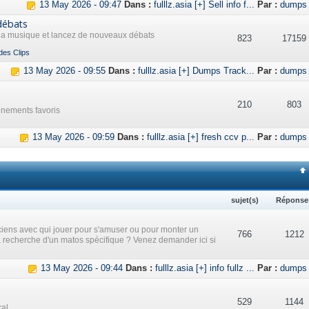
13 May 2026 - 09:47
Dans :
fulllz.asia [+] Sell info f...
Par :
dumps
débats
 la musique et lancez de nouveaux débats
823
17159
des Clips
13 May 2026 - 09:55
Dans :
fulllz.asia [+] Dumps Track...
Par :
dumps
210
803
ènements favoris
13 May 2026 - 09:59
Dans :
fulllz.asia [+] fresh ccv p...
Par :
dumps
sujet(s)
Réponse
iens avec qui jouer pour s'amuser ou pour monter un
766
1212
a recherche d'un matos spécifique ? Venez demander ici si
13 May 2026 - 09:44
Dans :
fulllz.asia [+] info fullz ...
Par :
dumps
529
1144
cal