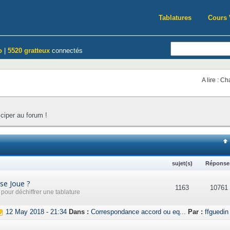
Tablatures
Cours 
o
|
5520 gratteux
connectés
A lire : C
iciper au forum !
sujet(s)
Réponse
se Joue ?
1163
10761
our déchiffrer une tablature
12 May 2018 - 21:34
Dans :
Correspondance accord ou eq...
Par :
ffguedin