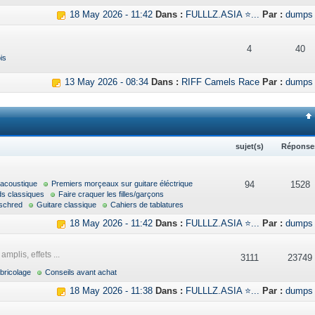
18 May 2026 - 11:42
Dans :
FULLLZ.ASIA ⭐...
Par :
dumps
4
40
is
13 May 2026 - 08:34
Dans :
RIFF Camels Race
Par :
dumps
sujet(s)
Réponse
 acoustique
Premiers morçeaux sur guitare éléctrique
94
1528
ds classiques
Faire craquer les filles/garçons
schred
Guitare classique
Cahiers de tablatures
18 May 2026 - 11:42
Dans :
FULLLZ.ASIA ⭐...
Par :
dumps
mplis, effets ...
3111
23749
bricolage
Conseils avant achat
18 May 2026 - 11:38
Dans :
FULLLZ.ASIA ⭐...
Par :
dumps