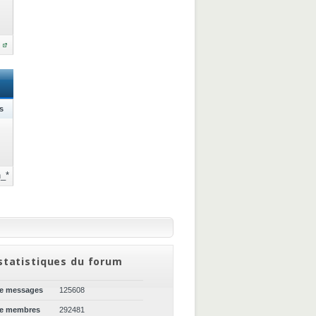
s
_*
statistiques du forum
de messages
125608
de membres
292481