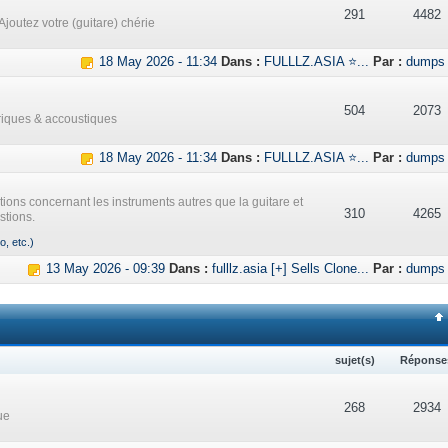
291
4482
Ajoutez votre (guitare) chérie
18 May 2026 - 11:34
Dans :
FULLLZ.ASIA ⭐...
Par :
dumps
504
2073
triques & accoustiques
18 May 2026 - 11:34
Dans :
FULLLZ.ASIA ⭐...
Par :
dumps
ations concernant les instruments autres que la guitare et
310
4265
stions.
o, etc.)
13 May 2026 - 09:39
Dans :
fulllz.asia [+] Sells Clone...
Par :
dumps
sujet(s)
Réponse
268
2934
ue