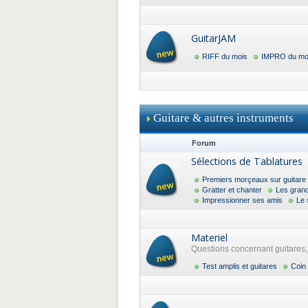
GuitarJAM
RIFF du mois
IMPRO du mo
Guitare & autres instruments
Forum
Sélections de Tablatures
Premiers morçeaux sur guitare
Gratter et chanter
Les gran
Impressionner ses amis
Le 
Materiel
Questions concernant guitares, a
Test amplis et guitares
Coin 