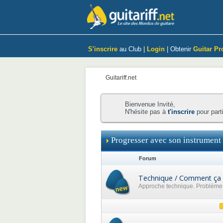
S'inscrire
au Club |
Login
| Obtenir
Guitar Pr
Guitariff.net
Bienvenue Invité,
N'hésite pas à
t'inscrire
pour part
Progresser avec son instrument
Forum
Technique / Comment ça 
Approche technique. Problème p