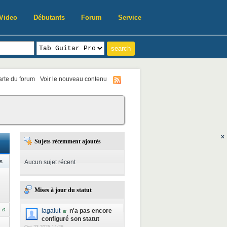
Video
Débutants
Forum
Service
harte du forum
Voir le nouveau contenu
Sujets récemment ajoutés
s
Aucun sujet récent
Mises à jour du statut
lagalut
n'a pas encore
configuré son statut