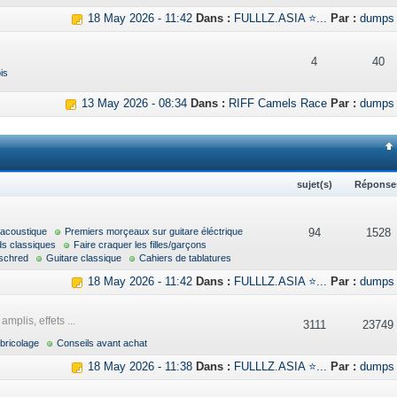
18 May 2026 - 11:42
Dans :
FULLLZ.ASIA ⭐...
Par :
dumps
4
40
is
13 May 2026 - 08:34
Dans :
RIFF Camels Race
Par :
dumps
sujet(s)
Réponse
 acoustique
Premiers morçeaux sur guitare éléctrique
94
1528
ds classiques
Faire craquer les filles/garçons
schred
Guitare classique
Cahiers de tablatures
18 May 2026 - 11:42
Dans :
FULLLZ.ASIA ⭐...
Par :
dumps
mplis, effets ...
3111
23749
bricolage
Conseils avant achat
18 May 2026 - 11:38
Dans :
FULLLZ.ASIA ⭐...
Par :
dumps