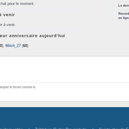
chat pour le moment.
Le der
à venir
Recor
en lig
r à venir.
eur anniversaire aujourd'hui
0
),
Mitch_27
(
60
)
arquer le forum comme lu