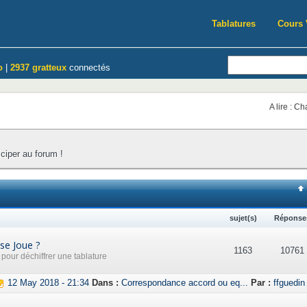
Tablatures
Cours 
o
|
2937 gratteux
connectés
A lire : C
iciper au forum !
sujet(s)
Réponse
se Joue ?
1163
10761
our déchiffrer une tablature
12 May 2018 - 21:34
Dans :
Correspondance accord ou eq...
Par :
ffguedin