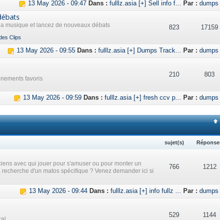
13 May 2026 - 09:47
Dans :
fulllz.asia [+] Sell info f...
Par :
dumps
débats
 la musique et lancez de nouveaux débats
823
17159
des Clips
13 May 2026 - 09:55
Dans :
fulllz.asia [+] Dumps Track...
Par :
dumps
210
803
ènements favoris
13 May 2026 - 09:59
Dans :
fulllz.asia [+] fresh ccv p...
Par :
dumps
sujet(s)
Réponse
iens avec qui jouer pour s'amuser ou pour monter un
766
1212
a recherche d'un matos spécifique ? Venez demander ici si
13 May 2026 - 09:44
Dans :
fulllz.asia [+] info fullz ...
Par :
dumps
529
1144
cal