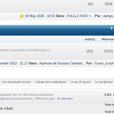
163
6218
18 May 2026 - 10:01
Dans :
FULLLZ.ASIA ⭐...
Par :
dumps
sujet(s)
Réponse
endre la poussière sont déplacés ici.
2511
10721
ember 2012 - 11:17
Dans :
Apertura de Gustavo Santaol...
Par :
Guest_tizeph
Les nouveautés du jour
L'équipe des modérateurs
Le top 20 du jour
Le top général
Les 
(durant les 15 dernières minutes)
isateur(s) anonyme(s) | Afficher par :
le dernier
Total 
ve chat
Total 