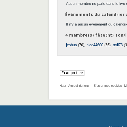
Aucun membre ne parle dans le live 
Événements du calendrier 
Il n'y a aucun événement du calendrie
4 membre(s) fête(nt) son/l
jeshua
(
76
),
nico44600
(
35
),
tryli73
(
3
Haut
Accueil du forum
Effacer mes cookies
M