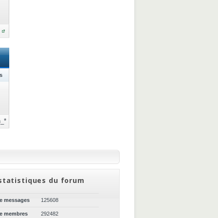
s
_*
statistiques du forum
de messages
125608
de membres
292482