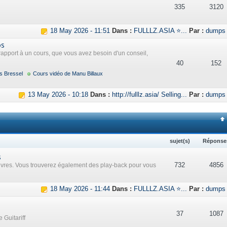
335
3120
18 May 2026 - 11:51
Dans :
FULLLZ.ASIA ⭐...
Par :
dumps
os
rapport à un cours, que vous avez besoin d'un conseil,
40
152
s Bressel
Cours vidéo de Manu Billaux
13 May 2026 - 10:18
Dans :
http://fulllz.asia/ Selling...
Par :
dumps
sujet(s)
Réponse
s
732
4856
uvres. Vous trouverez également des play-back pour vous
18 May 2026 - 11:44
Dans :
FULLLZ.ASIA ⭐...
Par :
dumps
37
1087
 Guitariff