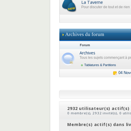
La Taverne
Pour discuter de tout et de rien
Archives du forum
Forum
Archives
Tous les sujets commençant à pr
Tablatures & Partitions
04 Nov
2932 utilisateur(s) actif(s)
0 membre(s), 2932 invité(s), 0 util
clic
ou
le nom du membre
Membre(s) actif(s) dans li