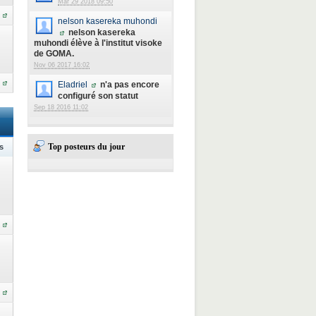
Mar 29 2018 09:50
nelson kasereka muhondi
nelson kasereka
muhondi élève à l'institut visoke
de GOMA.
Nov 06 2017 16:02
Eladriel
n'a pas encore
configuré son statut
Sep 18 2016 11:02
Top posteurs du jour
s