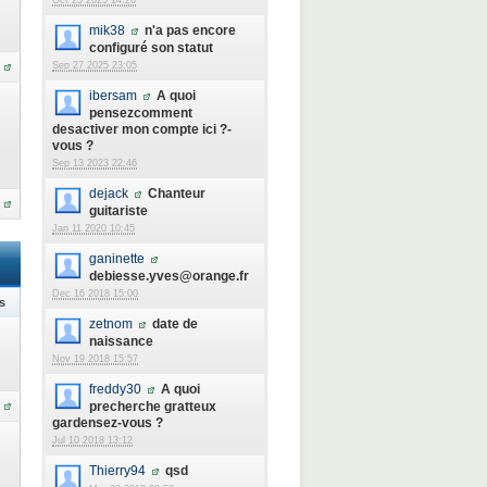
Oct 23 2025 14:26
mik38
n'a pas encore
configuré son statut
Sep 27 2025 23:05
ibersam
A quoi
pensezcomment
desactiver mon compte ici ?-
vous ?
Sep 13 2023 22:46
dejack
Chanteur
guitariste
Jan 11 2020 10:45
ganinette
debiesse.yves@orange.fr
Dec 16 2018 15:00
s
zetnom
date de
naissance
Nov 19 2018 15:57
freddy30
A quoi
precherche gratteux
gardensez-vous ?
Jul 10 2018 13:12
Thierry94
qsd