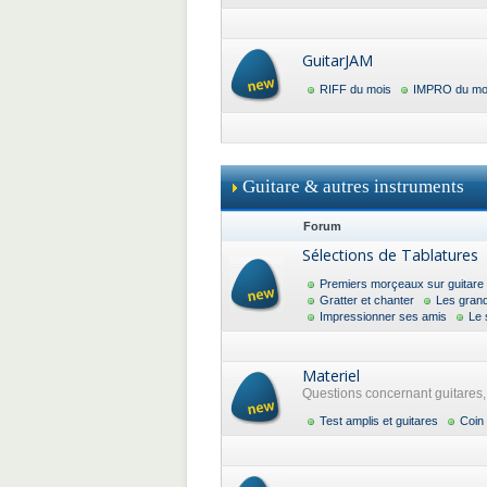
GuitarJAM
RIFF du mois
IMPRO du mo
Guitare & autres instruments
Forum
Sélections de Tablatures
Premiers morçeaux sur guitare
Gratter et chanter
Les gran
Impressionner ses amis
Le 
Materiel
Questions concernant guitares, a
Test amplis et guitares
Coin 