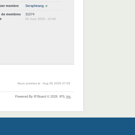
nier membre
Seraphinang
d de membres
31074
ne
05 June 2026 - 10:08
Nous sommes le : Aug 06 2026 07:05
Powered By
IP.Board
© 2026
IPS,
Inc
.