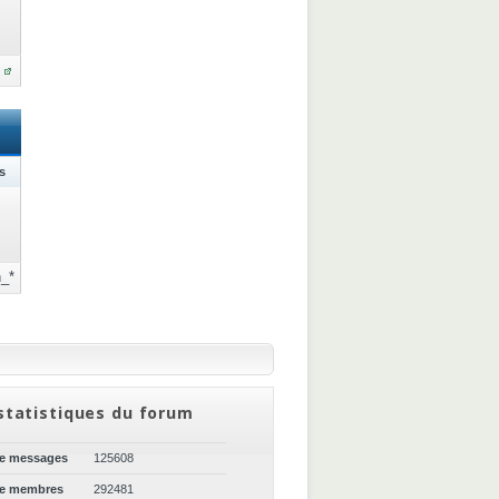
s
_*
statistiques du forum
de messages
125608
de membres
292481