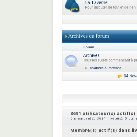
La Taverne
Pour discuter de tout et de rien
Archives du forum
Forum
Archives
Tous les sujets commençant à pr
Tablatures & Partitions
04 Nov
3691 utilisateur(s) actif(s)
0 membre(s), 3691 invité(s), 0 util
clic
ou
le nom du membre
Membre(s) actif(s) dans li