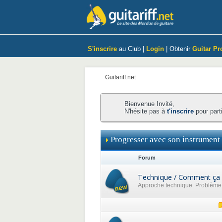
S'inscrire
au Club |
Login
| Obtenir
Guitar Pr
Guitariff.net
Bienvenue Invité,
N'hésite pas à
t'inscrire
pour part
Progresser avec son instrument
Forum
Technique / Comment ça 
Approche technique. Problème p