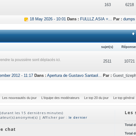
163
6218
18 May 2026 - 10:01
Dans :
FULLLZ.ASIA ⭐...
Par :
dumps
sujet(s)
Réponse
endre la poussière sont déplacés ici.
2511
10721
ember 2012 - 11:17
Dans :
Apertura de Gustavo Santaol...
Par :
Guest_tizeph
Les nouveautés du jour
L'équipe des modérateurs
Le top 20 du jour
Le top général
Les 
(durant les 15 dernières minutes)
isateur(s) anonyme(s) | Afficher par :
le dernier
Total 
ve chat
Total 