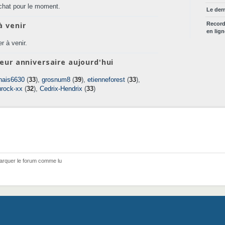
chat pour le moment.
Le der
à venir
Recor
en lig
r à venir.
eur anniversaire aujourd'hui
nais6630
(
33
),
grosnum8
(
39
),
etienneforest
(
33
),
urock-xx
(
32
),
Cedrix-Hendrix
(
33
)
arquer le forum comme lu