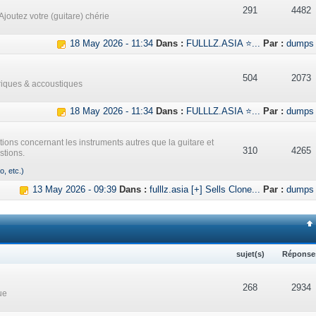
291
4482
Ajoutez votre (guitare) chérie
18 May 2026 - 11:34
Dans :
FULLLZ.ASIA ⭐...
Par :
dumps
504
2073
triques & accoustiques
18 May 2026 - 11:34
Dans :
FULLLZ.ASIA ⭐...
Par :
dumps
ations concernant les instruments autres que la guitare et
310
4265
stions.
o, etc.)
13 May 2026 - 09:39
Dans :
fulllz.asia [+] Sells Clone...
Par :
dumps
sujet(s)
Réponse
268
2934
ue