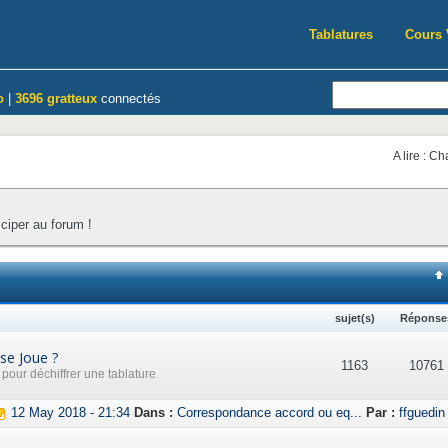
Tablatures
Cours 
o
|
3696 gratteux
connectés
A lire : C
iciper au forum !
sujet(s)
Réponse
se Joue ?
1163
10761
our déchiffrer une tablature
12 May 2018 - 21:34
Dans :
Correspondance accord ou eq...
Par :
ffguedin