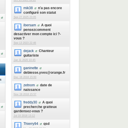
Oct 23 2025 14:26
mik38
n'a pas encore
configuré son statut
Sep 27 2025 23:05
ibersam
A quoi
pensezcomment
desactiver mon compte ici ?-
vous ?
Sep 13 2023 22:46
dejack
Chanteur
guitariste
Jan 11 2020 10:45
ganinette
debiesse.yves@orange.fr
Dec 16 2018 15:00
s
zetnom
date de
naissance
Nov 19 2018 15:57
freddy30
A quoi
precherche gratteux
gardensez-vous ?
Jul 10 2018 13:12
Thierry94
qsd