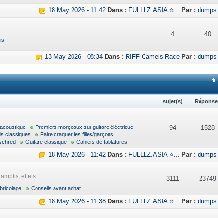
18 May 2026 - 11:42
Dans :
FULLLZ.ASIA ⭐...
Par :
dumps
4
40
is
13 May 2026 - 08:34
Dans :
RIFF Camels Race
Par :
dumps
sujet(s)
Réponse
 acoustique
Premiers morçeaux sur guitare éléctrique
94
1528
ds classiques
Faire craquer les filles/garçons
schred
Guitare classique
Cahiers de tablatures
18 May 2026 - 11:42
Dans :
FULLLZ.ASIA ⭐...
Par :
dumps
mplis, effets ...
3111
23749
bricolage
Conseils avant achat
18 May 2026 - 11:38
Dans :
FULLLZ.ASIA ⭐...
Par :
dumps