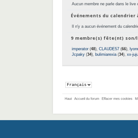
Aucun membre ne parle dans le live 
Événements du calendrier 
Il n'y a aucun événement du calendrie
9 membre(s) fête(nt) son/l
imperator
(
48
),
CLAUDE57
(
66
),
lyon
Jcpaky
(
34
),
bulimiarexia
(
34
),
xx-juj
Haut
Accueil du forum
Effacer mes cookies
M