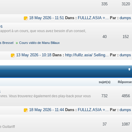
335
3120
18 May 2026 - 11:51
Dans :
FULLLZ.ASIA ⭐...
Par :
dumps
os
rapport à un cours, que vous avez besoin d'un conseil,
40
152
s Bressel
Cours vidéo de Manu Billaux
13 May 2026 - 10:18
Dans :
http://fulllz.asia/ Selling...
Par :
dumps
sujet(s)
Réponse
s
732
4856
uvres. Vous trouverez également des play-back pour vous
18 May 2026 - 11:44
Dans :
FULLLZ.ASIA ⭐...
Par :
dumps
37
1087
 Guitariff