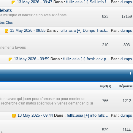
13 May 2026 - 09:47
Dans :
fulllz.asia [+] Sell info f...
Par :
dumps
débats
 la musique et lancez de nouveaux débats
823
17159
des Clips
13 May 2026 - 09:55
Dans :
fulllz.asia [+] Dumps Track...
Par :
dumps
210
803
ènements favoris
13 May 2026 - 09:59
Dans :
fulllz.asia [+] fresh ccv p...
Par :
dumps
sujet(s)
Réponse
iens avec qui jouer pour s'amuser ou pour monter un
766
1212
a recherche d'un matos spécifique ? Venez demander ici si
13 May 2026 - 09:44
Dans :
fulllz.asia [+] info fullz ...
Par :
dumps
529
1144
cal