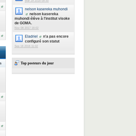
Mar 29 2018 09:50
nelson kasereka muhondi
nelson kasereka
muhondi élève à l'institut visoke
de GOMA.
Nov 06 2017 16:02
Eladriel
n'a pas encore
configuré son statut
Sep 18 2016 11:02
Top posteurs du jour
s