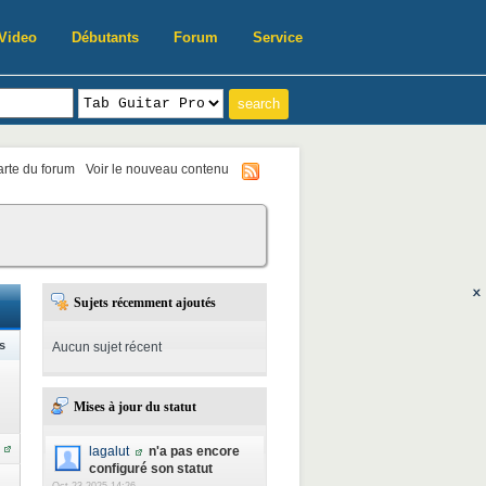
Video
Débutants
Forum
Service
harte du forum
Voir le nouveau contenu
Sujets récemment ajoutés
s
Aucun sujet récent
Mises à jour du statut
lagalut
n'a pas encore
configuré son statut