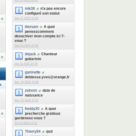
Oct 23 2025 14:26
mik38
n'a pas encore
configuré son statut
Sep 27 2025 23:05
ibersam
A quoi
pensezcomment
desactiver mon compte ici ?-
vous ?
Sep 13 2023 22:46
dejack
Chanteur
guitariste
Jan 11 2020 10:45
ganinette
debiesse.yves@orange.fr
Dec 16 2018 15:00
s
zetnom
date de
naissance
Nov 19 2018 15:57
freddy30
A quoi
precherche gratteux
gardensez-vous ?
Jul 10 2018 13:12
Thierry94
qsd