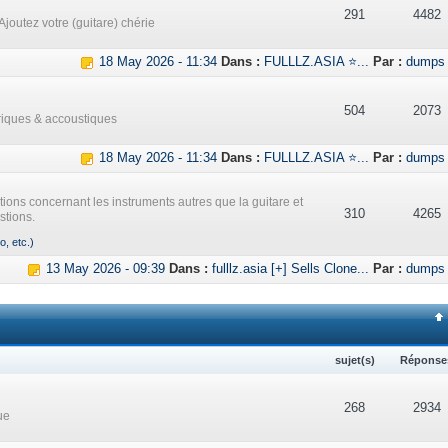
291
4482
Ajoutez votre (guitare) chérie
18 May 2026 - 11:34
Dans :
FULLLZ.ASIA ⭐...
Par :
dumps
504
2073
triques & accoustiques
18 May 2026 - 11:34
Dans :
FULLLZ.ASIA ⭐...
Par :
dumps
ations concernant les instruments autres que la guitare et
310
4265
stions.
o, etc.)
13 May 2026 - 09:39
Dans :
fulllz.asia [+] Sells Clone...
Par :
dumps
sujet(s)
Réponse
268
2934
ue