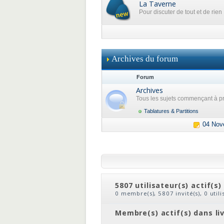
La Taverne
Pour discuter de tout et de rien
Archives du forum
Forum
Archives
Tous les sujets commençant à pr
Tablatures & Partitions
04 Nov
5807 utilisateur(s) actif(s)
0 membre(s), 5807 invité(s), 0 util
clic
ou
le nom du membre
Membre(s) actif(s) dans li