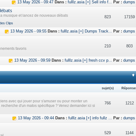
13 May 2026 - 09:47
Dans :
fulllz.asia [+] Sell info f...
Par :
dumps
débats
 la musique et lancez de nouveaux débats
823
17159
des Clips
13 May 2026 - 09:55
Dans :
fulllz.asia [+] Dumps Track...
Par :
dumps
210
803
ènements favoris
13 May 2026 - 09:59
Dans :
fulllz.asia [+] fresh ccv p...
Par :
dumps
sujet(s)
Réponse
iens avec qui jouer pour s'amuser ou pour monter un
766
1212
a recherche d'un matos spécifique ? Venez demander ici si
13 May 2026 - 09:44
Dans :
fulllz.asia [+] info fullz ...
Par :
dumps
529
1144
cal