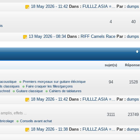
18 May 2026 - 11:42
Dans :
FULLLZ.ASIA ⭐...
Par :
dumps
4
40
is
13 May 2026 - 08:34
Dans :
RIFF Camels Race
Par :
dumps
sujet(s)
Réponse
 acoustique
Premiers morçeaux sur guitare éléctrique
94
1528
ds classiques
Faire craquer les filles/garçons
schred
Guitare classique
Cahiers de tablatures
18 May 2026 - 11:42
Dans :
FULLLZ.ASIA ⭐...
Par :
dumps
mplis, effets ...
3111
23749
bricolage
Conseils avant achat
18 May 2026 - 11:38
Dans :
FULLLZ.ASIA ⭐...
Par :
dumps