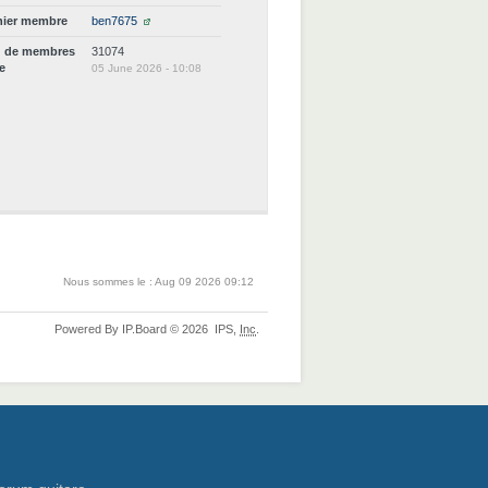
nier membre
ben7675
d de membres
31074
ne
05 June 2026 - 10:08
Nous sommes le : Aug 09 2026 09:12
Powered By
IP.Board
© 2026
IPS,
Inc
.