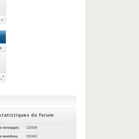
s
_*
statistiques du forum
de messages
125608
de membres
292482