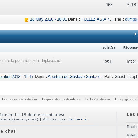
163
6218
18 May 2026 - 10:01
Dans :
FULLLZ.ASIA ⭐...
Par :
dumps
sujet(s)
Réponse
endre la poussière sont déplacés ici.
2511
10721
ember 2012 - 11:17
Dans :
Apertura de Gustavo Santaol...
Par :
Guest_tizeph
Les nouveautés du jour
L'équipe des modérateurs
Le top 20 du jour
Le top général
Les 
(durant les 15 dernières minutes)
isateur(s) anonyme(s) | Afficher par :
le dernier
Total 
ve chat
Total 