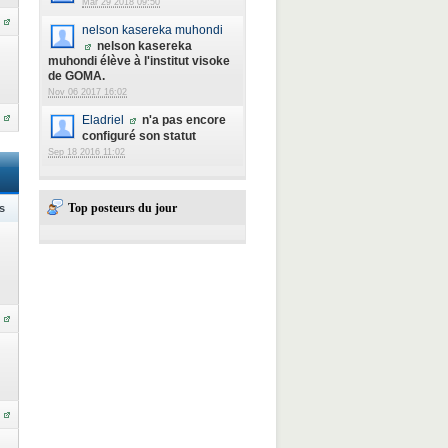
Mar 29 2018 09:50
nelson kasereka muhondi
nelson kasereka
muhondi élève à l'institut visoke
de GOMA.
Nov 06 2017 16:02
Eladriel
n'a pas encore
configuré son statut
Sep 18 2016 11:02
Top posteurs du jour
s