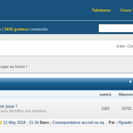
Tablatures
Cours 
o
|
5830 gratteux
connectés
A lire : C
iciper au forum !
sujet(s)
Réponse
se Joue ?
1163
10761
our déchiffrer une tablature
12 May 2018 - 21:34
Dans :
Correspondance accord ou eq...
Par :
ffguedin