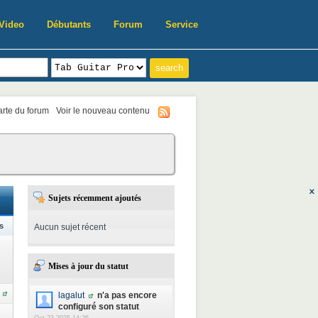
Video
Débutants
Forum
Service
harte du forum
Voir le nouveau contenu
Sujets récemment ajoutés
s
Aucun sujet récent
Mises à jour du statut
lagalut
n'a pas encore
configuré son statut