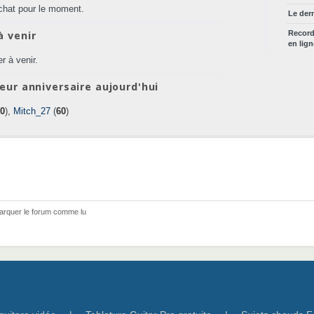
chat pour le moment.
Le der
à venir
Recor
en lig
r à venir.
eur anniversaire aujourd'hui
0
),
Mitch_27
(
60
)
arquer le forum comme lu