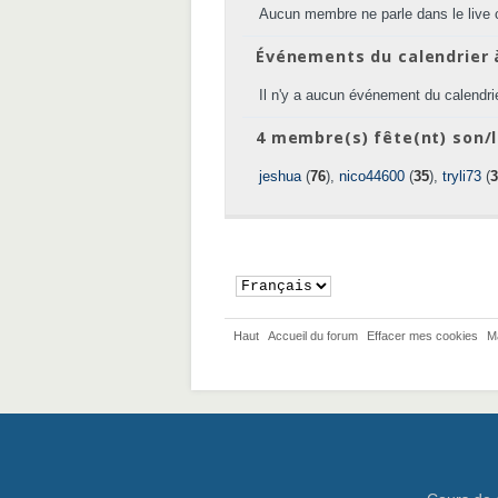
Aucun membre ne parle dans le live 
Événements du calendrier 
Il n'y a aucun événement du calendrie
4 membre(s) fête(nt) son/l
jeshua
(
76
),
nico44600
(
35
),
tryli73
(
3
Haut
Accueil du forum
Effacer mes cookies
M