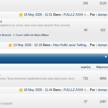
335
3120
18 May 2026 - 11:51
Dans :
FULLLZ.ASIA ⭐...
Par :
dumps
os
rapport à un cours, que vous avez besoin d'un conseil,
40
152
s Bressel
Cours vidéo de Manu Billaux
13 May 2026 - 10:18
Dans :
http://fulllz.asia/ Selling...
Par :
dumps
sujet(s)
Réponse
s
732
4856
uvres. Vous trouverez également des play-back pour vous
18 May 2026 - 11:44
Dans :
FULLLZ.ASIA ⭐...
Par :
dumps
37
1087
 Guitariff