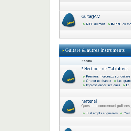
GuitarJAM
RIFF du mois
IMPRO du mo
Guitare & autres instruments
Forum
Sélections de Tablatures
Premiers morçeaux sur guitare
Gratter et chanter
Les gran
Impressionner ses amis
Le 
Materiel
Questions concernant guitares, a
Test amplis et guitares
Coin 