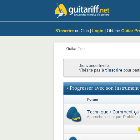
S'inscrire
au Club |
Login
| Obtenir
Guitar Pr
Guitariff.net
Bienvenue Invité,
N'hésite pas à
t'inscrire
pour part
Progresser avec son instrument
Forum
Technique / Comment ça 
Approche technique. Problème p