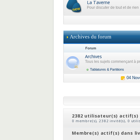
La Taverne
Pour discuter de tout et de rien
Archives du forum
Forum
Archives
Tous les sujets commençant à pr
Tablatures & Partitions
04 Nov
2382 utilisateur(s) actif(s)
0 membre(s), 2382 invité(s), 0 util
clic
ou
le nom du membre
Membre(s) actif(s) dans li