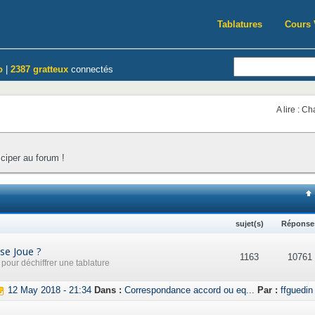
Tablatures
Cours 
o
|
2387 gratteux
connectés
A lire : C
iciper au forum !
sujet(s)
Réponse
se Joue ?
1163
10761
our déchiffrer une tablature
12 May 2018 - 21:34
Dans :
Correspondance accord ou eq...
Par :
ffguedin