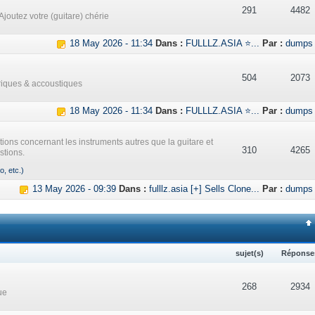
291
4482
Ajoutez votre (guitare) chérie
18 May 2026 - 11:34
Dans :
FULLLZ.ASIA ⭐...
Par :
dumps
504
2073
triques & accoustiques
18 May 2026 - 11:34
Dans :
FULLLZ.ASIA ⭐...
Par :
dumps
ations concernant les instruments autres que la guitare et
310
4265
stions.
o, etc.)
13 May 2026 - 09:39
Dans :
fulllz.asia [+] Sells Clone...
Par :
dumps
sujet(s)
Réponse
268
2934
ue