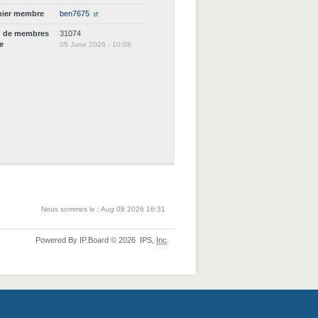
nier membre
ben7675
d de membres
31074
ne
05 June 2026 - 10:08
Nous sommes le : Aug 08 2026 16:31
Powered By
IP.Board
© 2026
IPS,
Inc
.