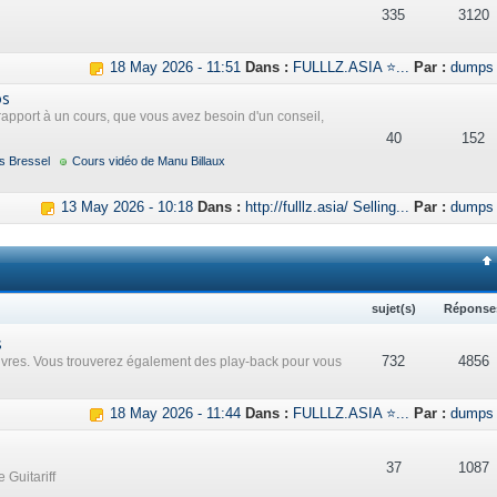
335
3120
18 May 2026 - 11:51
Dans :
FULLLZ.ASIA ⭐...
Par :
dumps
os
rapport à un cours, que vous avez besoin d'un conseil,
40
152
s Bressel
Cours vidéo de Manu Billaux
13 May 2026 - 10:18
Dans :
http://fulllz.asia/ Selling...
Par :
dumps
sujet(s)
Réponse
s
732
4856
uvres. Vous trouverez également des play-back pour vous
18 May 2026 - 11:44
Dans :
FULLLZ.ASIA ⭐...
Par :
dumps
37
1087
 Guitariff