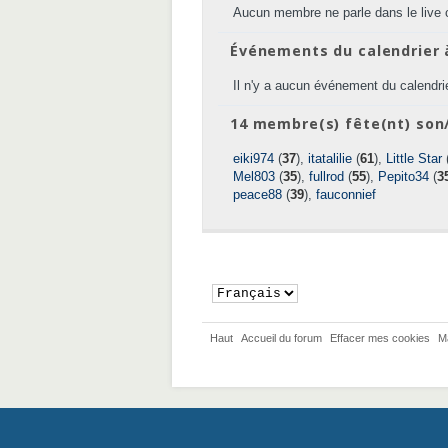
Aucun membre ne parle dans le live 
Événements du calendrier 
Il n'y a aucun événement du calendrie
14 membre(s) fête(nt) son/
eiki974
(
37
),
itatalilie
(
61
),
Little Star
Mel803
(
35
),
fullrod
(
55
),
Pepito34
(
3
peace88
(
39
),
fauconnief
Haut
Accueil du forum
Effacer mes cookies
M