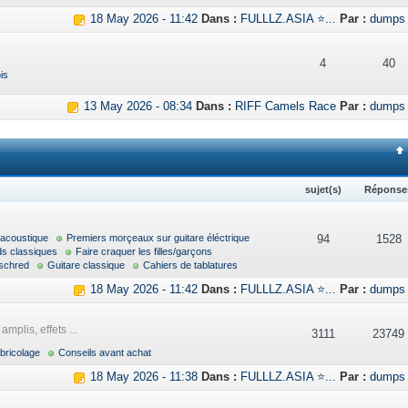
18 May 2026 - 11:42
Dans :
FULLLZ.ASIA ⭐...
Par :
dumps
4
40
is
13 May 2026 - 08:34
Dans :
RIFF Camels Race
Par :
dumps
sujet(s)
Réponse
 acoustique
Premiers morçeaux sur guitare éléctrique
94
1528
ds classiques
Faire craquer les filles/garçons
schred
Guitare classique
Cahiers de tablatures
18 May 2026 - 11:42
Dans :
FULLLZ.ASIA ⭐...
Par :
dumps
mplis, effets ...
3111
23749
bricolage
Conseils avant achat
18 May 2026 - 11:38
Dans :
FULLLZ.ASIA ⭐...
Par :
dumps