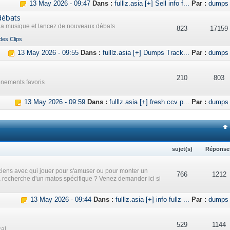
13 May 2026 - 09:47
Dans :
fulllz.asia [+] Sell info f...
Par :
dumps
débats
 la musique et lancez de nouveaux débats
823
17159
des Clips
13 May 2026 - 09:55
Dans :
fulllz.asia [+] Dumps Track...
Par :
dumps
210
803
ènements favoris
13 May 2026 - 09:59
Dans :
fulllz.asia [+] fresh ccv p...
Par :
dumps
sujet(s)
Réponse
iens avec qui jouer pour s'amuser ou pour monter un
766
1212
a recherche d'un matos spécifique ? Venez demander ici si
13 May 2026 - 09:44
Dans :
fulllz.asia [+] info fullz ...
Par :
dumps
529
1144
cal