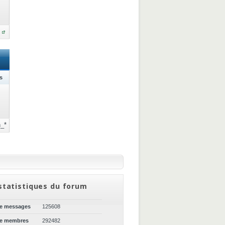
s
_*
statistiques du forum
de messages
125608
de membres
292482