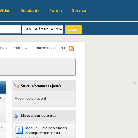
Video
Débutants
Forum
Service
harte du forum
Voir le nouveau contenu
Sujets récemment ajoutés
s
Aucun sujet récent
Mises à jour du statut
lagalut
n'a pas encore
configuré son statut