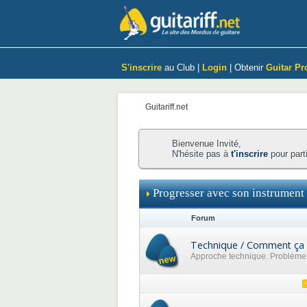
S'inscrire
au Club |
Login
| Obtenir
Guitar Pr
Guitariff.net
Bienvenue Invité,
N'hésite pas à
t'inscrire
pour part
Progresser avec son instrument
Forum
Technique / Comment ça 
Approche technique. Problème p