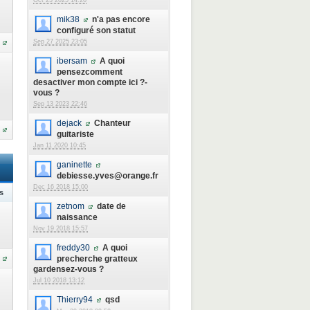
Oct 23 2025 14:26
mik38
n'a pas encore
configuré son statut
Sep 27 2025 23:05
ibersam
A quoi
pensezcomment
desactiver mon compte ici ?-
vous ?
Sep 13 2023 22:46
dejack
Chanteur
guitariste
Jan 11 2020 10:45
ganinette
debiesse.yves@orange.fr
Dec 16 2018 15:00
s
zetnom
date de
naissance
Nov 19 2018 15:57
freddy30
A quoi
precherche gratteux
gardensez-vous ?
Jul 10 2018 13:12
Thierry94
qsd