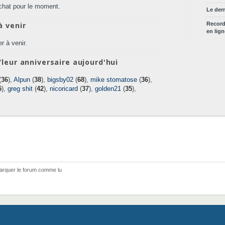
chat pour le moment.
Le der
à venir
Recor
en lig
r à venir.
leur anniversaire aujourd'hui
(
36
),
Alpun
(
38
),
bigsby02
(
68
),
mike stomatose
(
36
),
5
),
greg shit
(
42
),
nicoricard
(
37
),
golden21
(
35
),
arquer le forum comme lu