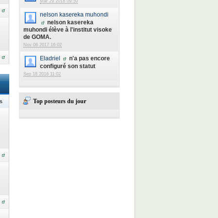
Mar 29 2018 09:50
nelson kasereka muhondi
nelson kasereka
muhondi élève à l'institut visoke
de GOMA.
Nov 06 2017 16:02
Eladriel
n'a pas encore
configuré son statut
Sep 18 2016 11:02
Top posteurs du jour
s