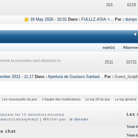
163
6218
18 May 2026 - 10:01
Dans :
FULLLZ.ASIA ⭐...
Par :
dumps
sujet(s)
Réponse
endre la poussière sont déplacés ici.
2511
10721
ember 2012 - 11:17
Dans :
Apertura de Gustavo Santaol...
Par :
Guest_tizeph
Les nouveautés du jour
L'équipe des modérateurs
Le top 20 du jour
Le top général
Les 
(durant les 15 dernières minutes)
isateur(s) anonyme(s) | Afficher par :
le dernier
Total 
ve chat
Total 