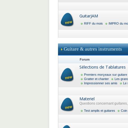
GuitarJAM
RIFF du mois
IMPRO du mo
Guitare & autres instruments
Forum
Sélections de Tablatures
Premiers morçeaux sur guitare
Gratter et chanter
Les gran
Impressionner ses amis
Le 
Materiel
Questions concernant guitares, a
Test amplis et guitares
Coin 