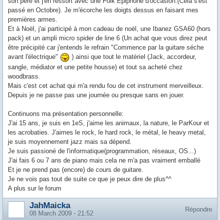
son père et j'en ressort avec une Folk Epiphone d'occasion.(Cela s'est
passé en Octobre). Je m'écorche les doigts dessus en faisant mes
premières armes.
Et à Noël, j'ai participé à mon cadeau de noël, une Ibanez GSA60 (hors
pack) et un ampli micro spider de line 6 (Un achat que vous direz peut
être précipité car j'entends le refrain "Commence par la guitare séche
avant l'électrique"
) ainsi que tout le matériel (Jack, accordeur,
sangle, médiator et une petite housse) et tout sa acheté chez
woodbrass.
Mais c'est cet achat qui m'a rendu fou de cet instrument merveilleux.
Depuis je ne passe pas une journée ou presque sans en jouer.
Continuons ma présentation personnelle:
J'ai 15 ans, je suis en 1eS, j'aime les animaux, la nature, le ParKour et
les acrobaties. J'aimes le rock, le hard rock, le métal, le heavy metal,
je suis moyennement jazz mais sa dépend.
Je suis passioné de l'informatique(programmation, réseaux, OS...)
J'ai fais 6 ou 7 ans de piano mais cela ne m'a pas vraiment emballé
Et je ne prend pas (encore) de cours de guitare.
Je ne vois pas tout de suite ce que je peux dire de plus^^
A plus sur le forum
JahMaicka
Répondre
08 March 2009 - 21:52