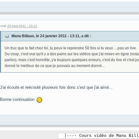
osté
25 April 2011 - 20:15
Manu Billaux, le 24 janvier 2011 - 13:11, a dit :
Un truc que tu fait chez toi, tu peux le reprendre 50 fois si tu veux ....pas un live.
Du coup, c'est vrai qu'il y a des pains sur les vidéos que j'ai mises en ligne (
parles), mais c'est honnête, y'a toujours quelques erreurs, c'est du live et c'est jus
donné le meilleur de ce que je pouvais au moment donné...
J'ai écouté et reécouté plusieurs fois donc c'est que j'ai aimé...
Bonne continuation