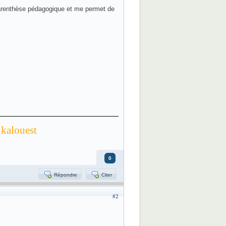
 parenthèse pédagogique et me permet de
ikalouest
0
Répondre
Citer
#2