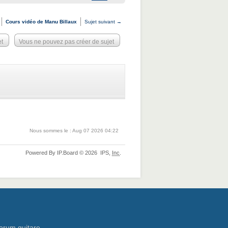
Cours vidéo de Manu Billaux
Sujet suivant →
et
Vous ne pouvez pas créer de sujet
Nous sommes le : Aug 07 2026 04:22
Powered By
IP.Board
© 2026
IPS,
Inc
.
orum guitare