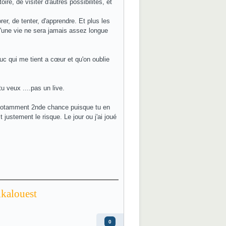
re, de visiter d'autres possibilités, et
rer, de tenter, d'apprendre. Et plus les
qu'une vie ne sera jamais assez longue
ruc qui me tient a cœur et qu'on oublie
tu veux ....pas un live.
e (notamment 2nde chance puisque tu en
t justement le risque. Le jour ou j'ai joué
ikalouest
0