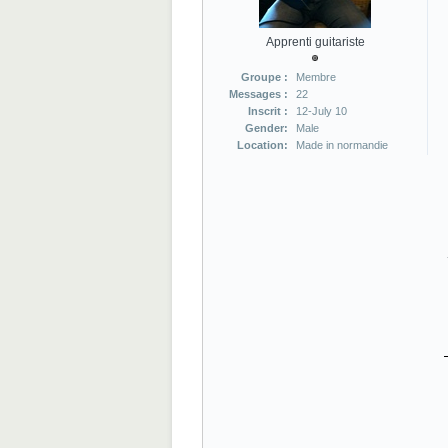
Apprenti guitariste
Groupe :
Membre
Messages :
22
Inscrit :
12-July 10
Gender:
Male
Location:
Made in normandie