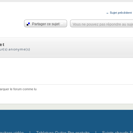
← Sujet précédent
Partager ce sujet
Vous ne pouvez pas répondre au suj
jet
eur(s) anonyme(s)
arquer le forum comme lu
guitare vidéo
|
Tablature Guitar Pro gratuite
|
Sujets chauds F