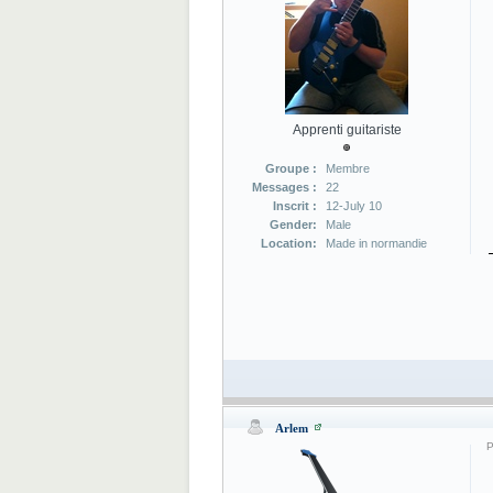
Apprenti guitariste
Groupe :
Membre
Messages :
22
Inscrit :
12-July 10
Gender:
Male
Location:
Made in normandie
Arlem
P