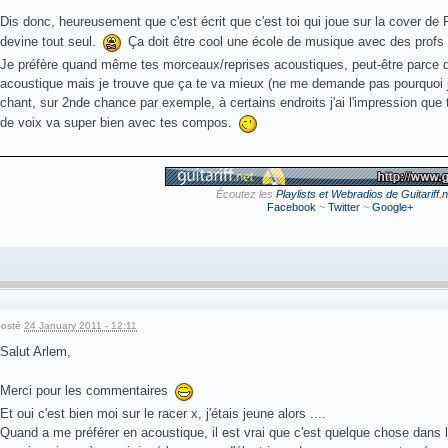
Dis donc, heureusement que c'est écrit que c'est toi qui joue sur la cover de 
devine tout seul.
Ça doit être cool une école de musique avec des profs q
Je préfère quand même tes morceaux/reprises acoustiques, peut-être parce q
acoustique mais je trouve que ça te va mieux (ne me demande pas pourquoi je
chant, sur 2nde chance par exemple, à certains endroits j'ai l'impression que 
de voix va super bien avec tes compos.
Écoutez les
Playlists et Webradios de Guitariff.n
Facebook
~
Twitter
~
Google+
osté
24 January 2011 - 12:11
Salut Arlem,
Merci pour les commentaires
Et oui c'est bien moi sur le racer x, j'étais jeune alors ....
Quand a me préférer en acoustique, il est vrai que c'est quelque chose dans leq