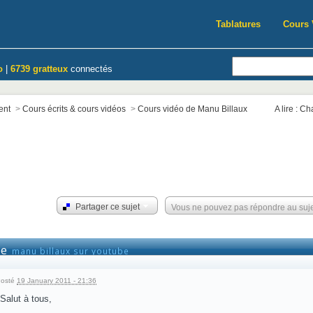
Tablatures
Cours 
o
|
6739 gratteux
connectés
ent
>
Cours écrits & cours vidéos
>
Cours vidéo de Manu Billaux
A lire : C
Partager ce sujet
Vous ne pouvez pas répondre au suj
be
manu billaux sur youtube
osté
19 January 2011 - 21:36
Salut à tous,