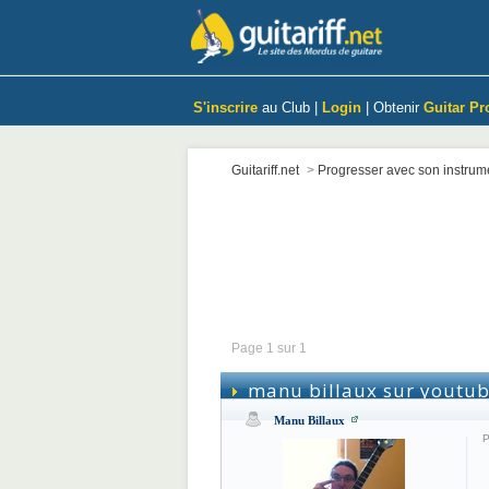
S'inscrire
au Club |
Login
| Obtenir
Guitar Pr
Guitariff.net
>
Progresser avec son instrum
Page 1 sur 1
manu billaux sur youtu
Manu Billaux
P