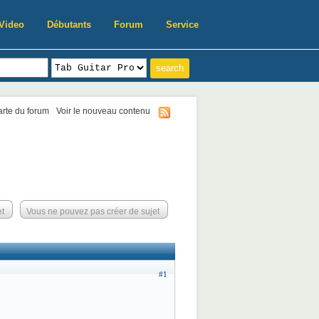
Video
Débutants
Forum
Service
harte du forum
Voir le nouveau contenu
et
Vous ne pouvez pas créer de sujet
#1