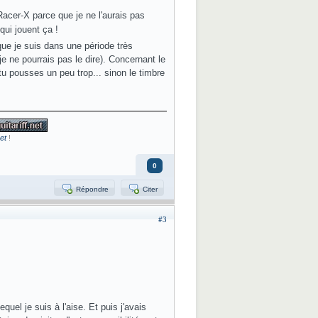
Racer-X parce que je ne l'aurais pas
ui jouent ça !
ue je suis dans une période très
 ne pourrais pas le dire). Concernant le
tu pousses un peu trop... sinon le timbre
et
!
0
Répondre
Citer
#3
uel je suis à l'aise. Et puis j'avais