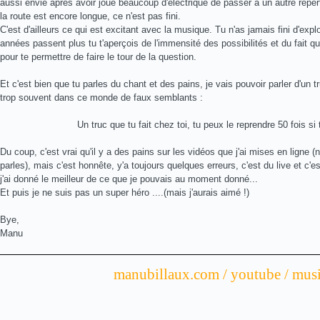
aussi envie après avoir joué beaucoup d'électrique de passer a un autre répertoi
la route est encore longue, ce n'est pas fini.
C'est d'ailleurs ce qui est excitant avec la musique. Tu n'as jamais fini d'explo
années passent plus tu t'aperçois de l'immensité des possibilités et du fait 
pour te permettre de faire le tour de la question.
Et c'est bien que tu parles du chant et des pains, je vais pouvoir parler d'un t
trop souvent dans ce monde de faux semblants :
Un truc que tu fait chez toi, tu peux le reprendre 50 fois si 
Du coup, c'est vrai qu'il y a des pains sur les vidéos que j'ai mises en lign
parles), mais c'est honnête, y'a toujours quelques erreurs, c'est du live et c'es
j'ai donné le meilleur de ce que je pouvais au moment donné...
Et puis je ne suis pas un super héro ....(mais j'aurais aimé !)
Bye,
Manu
manubillaux.com / youtube / mus