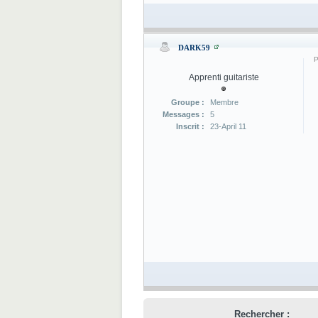
DARK59
P
Apprenti guitariste
Groupe :
Membre
Messages :
5
Inscrit :
23-April 11
Rechercher :