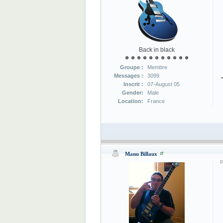
Back in black
Groupe :
Membre
Messages :
3099
Inscrit :
07-August 05
Gender:
Male
Location:
France
Manu Billaux
P