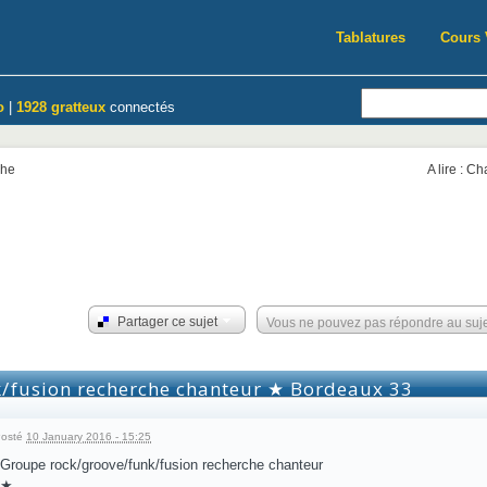
Tablatures
Cours 
o
|
1928 gratteux
connectés
che
A lire : C
Partager ce sujet
Vous ne pouvez pas répondre au suj
/fusion recherche chanteur ★ Bordeaux 33
osté
10 January 2016 - 15:25
Groupe rock/groove/funk/fusion recherche chanteur
★