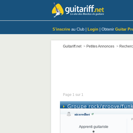
S'inscrire
au Club |
Login
| Obtenir
Guitar Pr
Guitariff.net
>
Petites Annonces
>
Recher
Page 1 sur 1
Groupe rock/groove/funk
nicoredhot
P
Apprenti guitariste