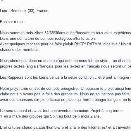
Lieu : Bordeaux (33), France
Bonjour à tous
Nous sommes trois zikos 32/38/36ans guitar/bass/drum tous avec expérienc
Dans une démarche de compos rock/groove/funk/fusion.
Avec quelques reprises pour ce faire plaisir RHCP/ RATM/Audioslave / Noir dé
chacuns des membres.
Nous cherchons donc un chanteur qui comme nous kiff ce style... un chanteur
propres textes (anglais/français 'pour les textes en français nous seront un pe
Les Rappeurs sont les biens venus à la seule condition... être prêt à intégrer
Notre projet créé un set de compos enregistrer. Et pousser le projet aussi loin
claire nous n avons pas la folie des grandeurs. Nous ne souhaitons pas faire
avoir des chansons simple efficace en place qui ferront bouger les gens en li
Ce sera d abord et avant tout une aventure humaine. Projet à long terme.
Y en a mare des groupes qui Split au bout de 6 mois 2 ans.
Bref ci tu es chaud patates/humble/ prêt à faire des kilomètres/ et à t invest