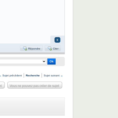
0
Répondre
Citer
← Sujet précédent
Recherche
Sujet suivant →
et
Vous ne pouvez pas créer de sujet