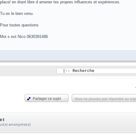
place/ en étant libre d amener tes propres influences et expériences.
Tu es le bien venu.
Pour toutes questions
Moi s est Nico 0630391486
Partager ce sujet
Vous ne pouvez pas répondre au suj
jet
eur(s) anonyme(s)