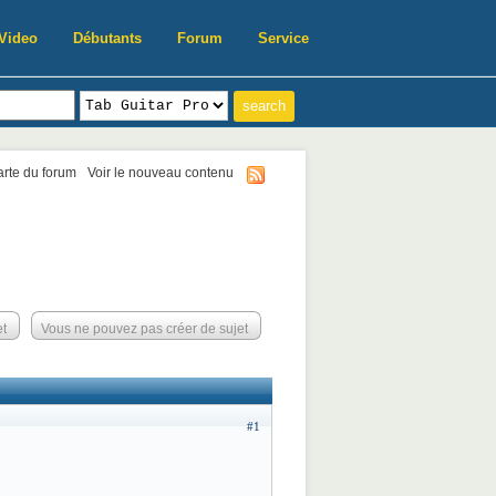
Video
Débutants
Forum
Service
harte du forum
Voir le nouveau contenu
et
Vous ne pouvez pas créer de sujet
#1