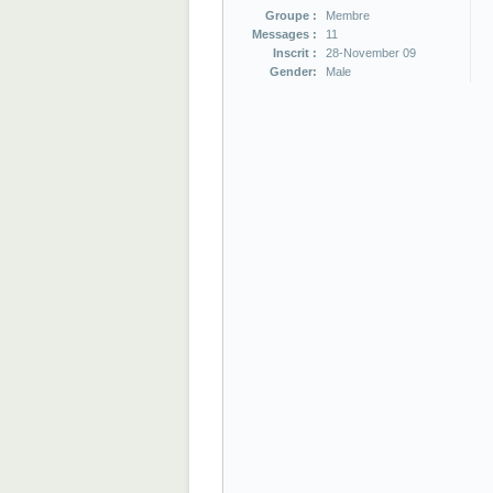
Groupe :
Membre
Messages :
11
Inscrit :
28-November 09
Gender:
Male