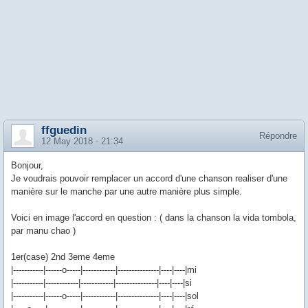
ffguedin
Répondre
12 May 2018 - 21:34
Bonjour,
Je voudrais pouvoir remplacer un accord d'une chanson realiser d'une
manière sur le manche par une autre manière plus simple.
Voici en image l'accord en question : ( dans la chanson la vida tombola,
par manu chao )
1er(case) 2nd 3eme 4eme
|-----------|------o-----|------------|---------------|----|----|mi
|-----------|------------|------------|---------------|----|----|si
|-----------|------o-----|------------|---------------|----|----|sol