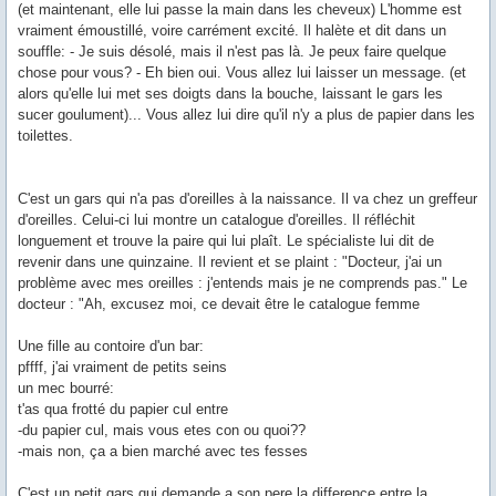
(et maintenant, elle lui passe la main dans les cheveux) L'homme est
vraiment émoustillé, voire carrément excité. Il halète et dit dans un
souffle: - Je suis désolé, mais il n'est pas là. Je peux faire quelque
chose pour vous? - Eh bien oui. Vous allez lui laisser un message. (et
alors qu'elle lui met ses doigts dans la bouche, laissant le gars les
sucer goulument)... Vous allez lui dire qu'il n'y a plus de papier dans les
toilettes.
C'est un gars qui n'a pas d'oreilles à la naissance. Il va chez un greffeur
d'oreilles. Celui-ci lui montre un catalogue d'oreilles. Il réfléchit
longuement et trouve la paire qui lui plaît. Le spécialiste lui dit de
revenir dans une quinzaine. Il revient et se plaint : "Docteur, j'ai un
problème avec mes oreilles : j'entends mais je ne comprends pas." Le
docteur : "Ah, excusez moi, ce devait être le catalogue femme
Une fille au contoire d'un bar:
pffff, j'ai vraiment de petits seins
un mec bourré:
t'as qua frotté du papier cul entre
-du papier cul, mais vous etes con ou quoi??
-mais non, ça a bien marché avec tes fesses
C'est un petit gars qui demande a son pere la difference entre la