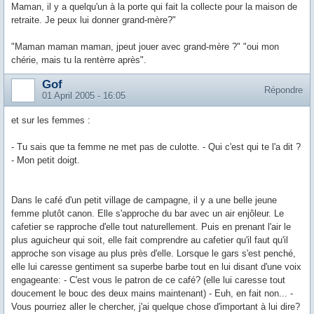
Maman, il y a quelqu'un à la porte qui fait la collecte pour la maison de
retraite. Je peux lui donner grand-mère?"
"Maman maman maman, jpeut jouer avec grand-mère ?" "oui mon
chérie, mais tu la rentèrre après".
Gof
Répondre
01 April 2005 - 16:05
et sur les femmes :
- Tu sais que ta femme ne met pas de culotte. - Qui c'est qui te l'a dit ?
- Mon petit doigt.
Dans le café d'un petit village de campagne, il y a une belle jeune
femme plutôt canon. Elle s'approche du bar avec un air enjôleur. Le
cafetier se rapproche d'elle tout naturellement. Puis en prenant l'air le
plus aguicheur qui soit, elle fait comprendre au cafetier qu'il faut qu'il
approche son visage au plus près d'elle. Lorsque le gars s'est penché,
elle lui caresse gentiment sa superbe barbe tout en lui disant d'une voix
engageante: - C'est vous le patron de ce café? (elle lui caresse tout
doucement le bouc des deux mains maintenant) - Euh, en fait non... -
Vous pourriez aller le chercher, j'ai quelque chose d'important à lui dire?