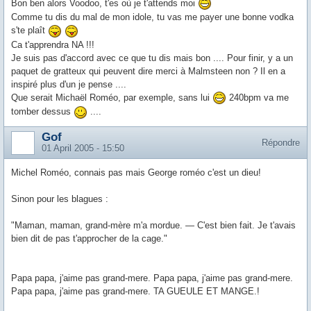
Bon ben alors Voodoo, t'es où je t'attends moi
Comme tu dis du mal de mon idole, tu vas me payer une bonne vodka
s'te plaît
Ca t'apprendra NA !!!
Je suis pas d'accord avec ce que tu dis mais bon .... Pour finir, y a un
paquet de gratteux qui peuvent dire merci à Malmsteen non ? Il en a
inspiré plus d'un je pense ....
Que serait Michaël Roméo, par exemple, sans lui
240bpm va me
tomber dessus
....
Gof
Répondre
01 April 2005 - 15:50
Michel Roméo, connais pas mais George roméo c'est un dieu!
Sinon pour les blagues :
"Maman, maman, grand-mère m'a mordue. — C'est bien fait. Je t'avais
bien dit de pas t'approcher de la cage."
Papa papa, j'aime pas grand-mere. Papa papa, j'aime pas grand-mere.
Papa papa, j'aime pas grand-mere. TA GUEULE ET MANGE.!