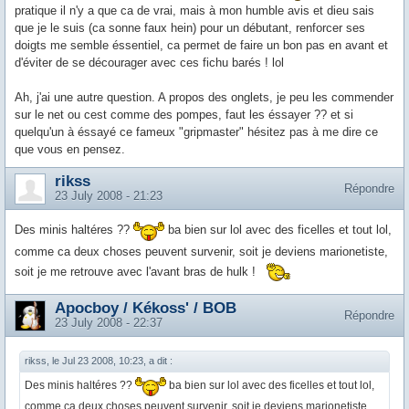
pratique il n'y a que ca de vrai, mais à mon humble avis et dieu sais
que je le suis (ca sonne faux hein) pour un débutant, renforcer ses
doigts me semble éssentiel, ca permet de faire un bon pas en avant et
d'éviter de se décourager avec ces fichu barés ! lol
Ah, j'ai une autre question. A propos des onglets, je peu les commender
sur le net ou cest comme des pompes, faut les éssayer ?? et si
quelqu'un à éssayé ce fameux "gripmaster" hésitez pas à me dire ce
que vous en pensez.
rikss
Répondre
23 July 2008 - 21:23
Des minis haltéres ??
ba bien sur lol avec des ficelles et tout lol,
comme ca deux choses peuvent survenir, soit je deviens marionetiste,
soit je me retrouve avec l'avant bras de hulk !
Apocboy / Kékoss' / BOB
Répondre
23 July 2008 - 22:37
rikss, le Jul 23 2008, 10:23, a dit :
Des minis haltéres ??
ba bien sur lol avec des ficelles et tout lol,
comme ca deux choses peuvent survenir, soit je deviens marionetiste,