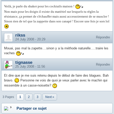
Voilà, je parle du shaker pour les cocktails maison !
Non mais pour les doigts il existe du matériel sur lesquels tu règles la
résistance, ça permet de s'échauffer mais aussi accessoirement de se muscler !
Sinon rien de tel que la zappette dans son canapé ! Encore une fois je sors lol
rikss
Répondre
24 July 2008 - 20:29
Mouai, pas mal la zapette....sinon y a la méthode naturelle.....traire les
vaches
tignasse
Répondre
25 July 2008 - 11:56
Et dire que je me suis retenu depuis le début de faire des blagues. Bah
bravo.
Personne ne vois de quoi je veux parler avec le machin qui
ressemble à un casse-noisette?
3 Pages
1
2
3
Next »
Partager ce sujet