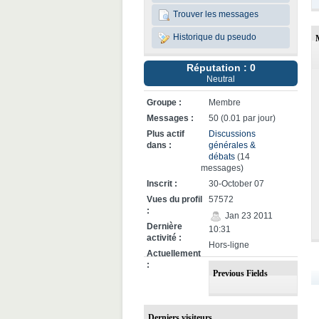
Trouver les messages
Historique du pseudo
Réputation : 0
Neutral
Groupe :
Membre
Messages :
50 (0.01 par jour)
Plus actif
Discussions
dans :
générales &
débats
(14
messages)
Inscrit :
30-October 07
Vues du profil
57572
:
Jan 23 2011
Dernière
10:31
activité :
Hors-ligne
Actuellement
:
Previous Fields
Derniers visiteurs