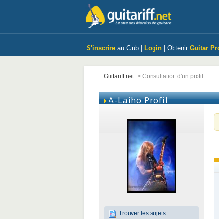
S'inscrire
au Club |
Login
| Obtenir
Guitar Pr
Guitariff.net
>
Consultation d'un profil
A-Laiho
Profil
Trouver les sujets