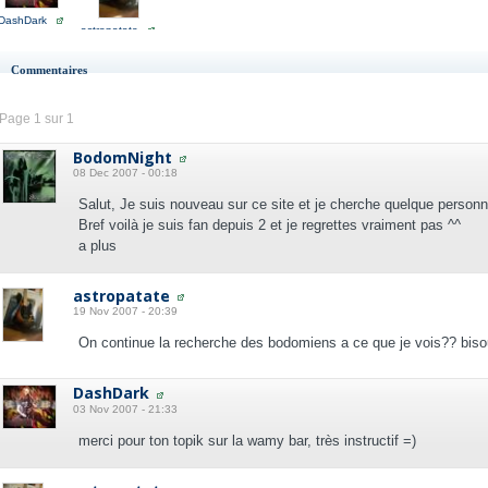
DashDark
astropatate
Commentaires
Page 1 sur 1
BodomNight
08 Dec 2007 - 00:18
Salut, Je suis nouveau sur ce site et je cherche quelque person
Bref voilà je suis fan depuis 2 et je regrettes vraiment pas ^^
a plus
astropatate
19 Nov 2007 - 20:39
On continue la recherche des bodomiens a ce que je vois?? bis
DashDark
03 Nov 2007 - 21:33
merci pour ton topik sur la wamy bar, très instructif =)