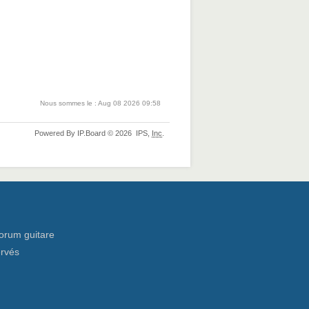
Nous sommes le : Aug 08 2026 09:58
Powered By
IP.Board
© 2026
IPS,
Inc
.
orum guitare
ervés