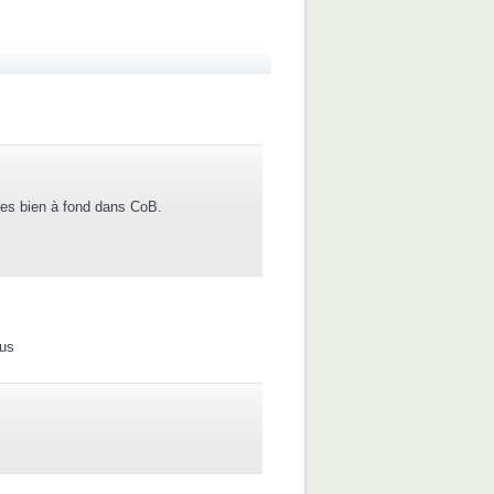
nes bien à fond dans CoB.
ous