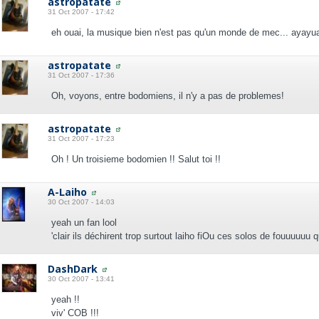
astropatate
31 Oct 2007 - 17:42
eh ouai, la musique bien n'est pas qu'un monde de mec...
ayayua
astropatate
31 Oct 2007 - 17:36
Oh, voyons, entre bodomiens, il n'y a pas de problemes!
astropatate
31 Oct 2007 - 17:23
Oh ! Un troisieme bodomien !! Salut toi !!
A-Laiho
30 Oct 2007 - 14:03
yeah un fan lool
'clair ils déchirent trop surtout laiho fiOu ces solos de fouuuuuu qu'
DashDark
30 Oct 2007 - 13:41
yeah !!
viv' COB !!!