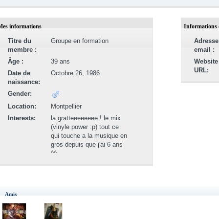
Mes informations
Informations 
Titre du
Groupe en formation
Adresse
membre :
email :
Âge :
39 ans
Website
URL:
Date de
Octobre 26, 1986
naissance:
Gender:
Location:
Montpellier
Interests:
la gratteeeeeeee ! le mix
(vinyle power :p) tout ce
qui touche a la musique en
gros depuis que j'ai 6 ans
^^
Amis