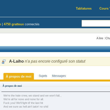
Tablatures
Cours 
o
|
4750 gratteux
connectés
A lire : C
A-Laiho
n'a pas encore configuré son statut
Sujets
Messages
À propos de moi
À propos de moi
We're the hate crew, we stand and we won't fall...
We're all for none and none for all.
Fuck you! We'll fight til' the last hit
And we sure as hell ain't takin' no shit!