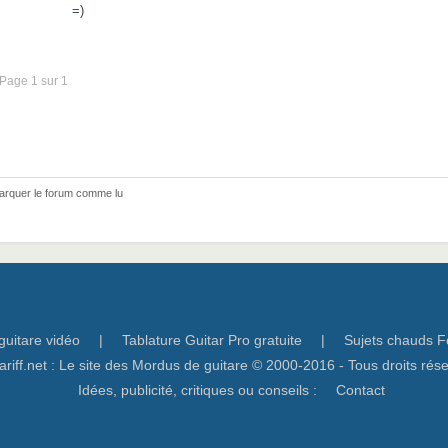
=)
Page 1 sur 1
arquer le forum comme lu
guitare vidéo
|
Tablature Guitar Pro gratuite
|
Sujets chauds F
ariff.net : Le site des Mordus de guitare © 2000-2016 - Tous droits rés
Idées, publicité, critiques ou conseils :
Contact