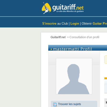
S'inscrire
au Club |
Login
| Obtenir
Guitar Pr
Guitariff.net
>
Consultation d'un profil
mastermatti
Profil
Trouver les sujets