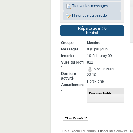
Trouver les messages
Historique du pseudo
Réputation : 0
Neutral
Groupe :
Membre
Messages :
0 (0 par jour)
Inscrit :
19-February 09
Vues du profil
822
:
Mar 13 2009
Dernière
23:10
activité :
Hors-ligne
Actuellement
:
Previous Fields
Haut
Accueil du forum
Effacer mes cookies
M