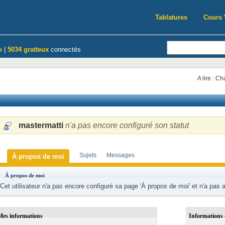
Tablatures
Cours 
o
|
5034 gratteux
connectés
A lire : C
mastermatti
n'a pas encore configuré son statut
Sujets
Messages
À propos de moi
À propos de moi
Cet utilisateur n'a pas encore configuré sa page 'À propos de moi' et n'a pas 
Mes informations
Informations 