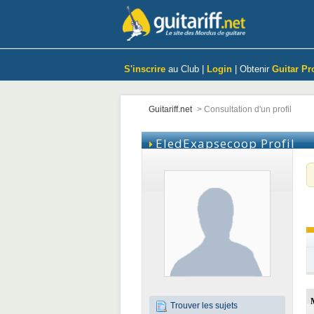
S'inscrire
au Club |
Login
| Obtenir
Guitar Pr
Guitariff.net
>
Consultation d'un profil
EledExapsecoop
Profil
Trouver les sujets