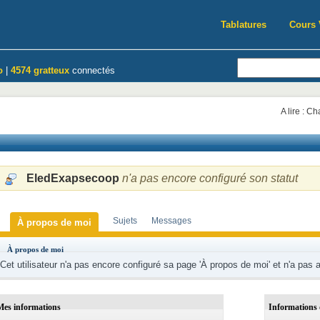
Tablatures
Cours 
o
|
4574 gratteux
connectés
A lire : C
EledExapsecoop
n'a pas encore configuré son statut
Sujets
Messages
À propos de moi
À propos de moi
Cet utilisateur n'a pas encore configuré sa page 'À propos de moi' et n'a pas 
Mes informations
Informations 