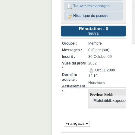
Trouver les messages
Historique du pseudo
Réputation : 0
Neutral
Groupe :
Membre
Messages :
0 (0 par jour)
Inscrit :
30-October 09
Vues du profil
2032
:
Oct 31 2009
Dernière
12:19
activité :
Hors-ligne
Actuellement
:
Previous Fields
Materiel:
EledExapsecoop