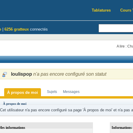
Tablatures
Cours 
o
|
6256 gratteux
connectés
A lire : C
loulispop
n'a pas encore configuré son statut
Sujets
Messages
À propos de moi
À propos de moi
Cet utilisateur n'a pas encore configuré sa page 'À propos de moi' et n'a pas 
Mes informations
Informations 