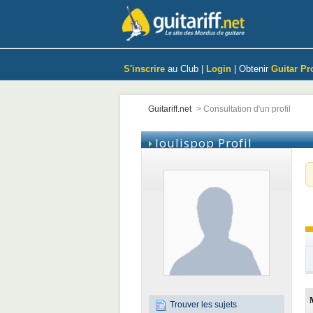
S'inscrire
au Club |
Login
| Obtenir
Guitar Pr
Guitariff.net
>
Consultation d'un profil
loulispop
Profil
Trouver les sujets