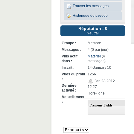
Trouver les messages
Historique du pseudo
Réputation : 0
Neutral
Groupe :
Membre
Messages :
4 (0 par jour)
Plus actif
Materiel
(4
dans :
messages)
Inscrit :
14-January 10
Vues du profil
1256
:
Jan 28 2012
Dernière
12:27
activité :
Hors-ligne
Actuellement
:
Previous Fields