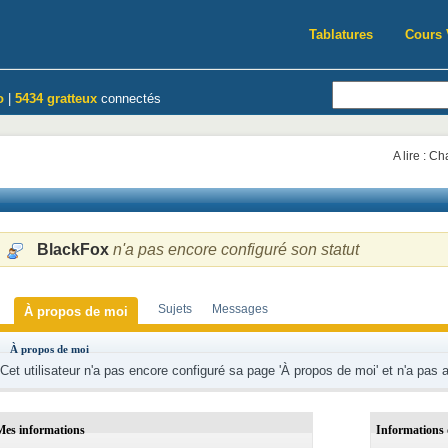
Tablatures
Cours 
o
|
5434 gratteux
connectés
A lire : C
BlackFox
n'a pas encore configuré son statut
Sujets
Messages
À propos de moi
À propos de moi
Cet utilisateur n'a pas encore configuré sa page 'À propos de moi' et n'a pas 
Mes informations
Informations 