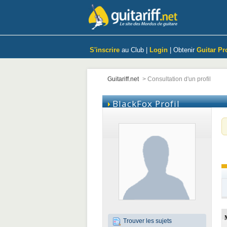
S'inscrire
au Club |
Login
| Obtenir
Guitar Pr
Guitariff.net
>
Consultation d'un profil
BlackFox
Profil
Trouver les sujets