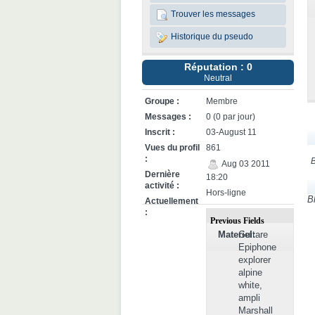
Trouver les messages
Historique du pseudo
Réputation : 0
Neutral
Groupe :
Membre
Messages :
0 (0 par jour)
Inscrit :
03-August 11
Vues du profil
861
:
B
Aug 03 2011
Dernière
18:20
activité :
Hors-ligne
B
Actuellement
:
Previous Fields
Materiel:
Guitare
Epiphone
explorer
alpine
white,
ampli
Marshall